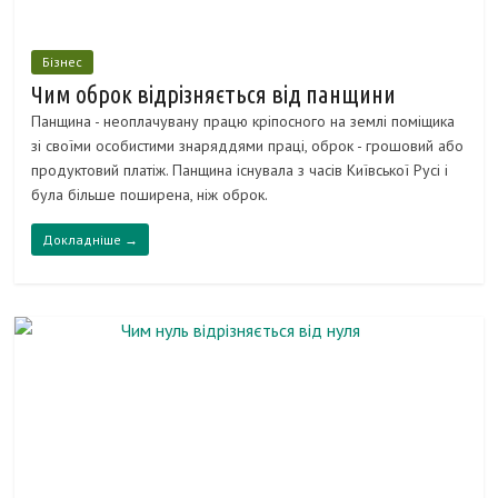
Бізнес
Чим оброк відрізняється від панщини
Панщина - неоплачувану працю кріпосного на землі поміщика
зі своїми особистими знаряддями праці, оброк - грошовий або
продуктовий платіж. Панщина існувала з часів Київської Русі і
була більше поширена, ніж оброк.
Докладніше →