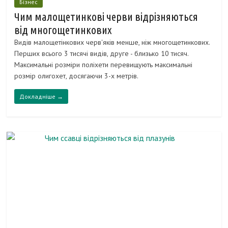
Бізнес
Чим малощетинкові черви відрізняються
від многощетинкових
Видів малощетінкових черв'яків менше, ніж многощетинкових.
Перших всього 3 тисячі видів, друге - близько 10 тисяч.
Максимальні розміри поліхети перевищують максимальні
розмір олигохет, досягаючи 3-х метрів.
Докладніше →