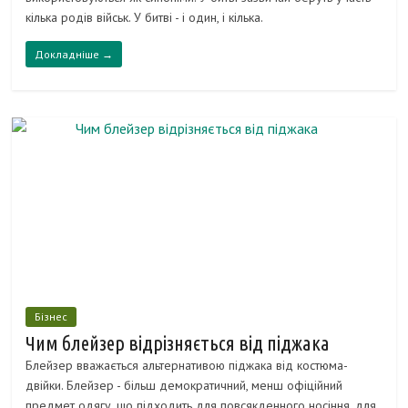
кілька родів військ. У битві - і один, і кілька.
Докладніше →
Бізнес
Чим блейзер відрізняється від піджака
Блейзер вважається альтернативою піджака від костюма-
двійки. Блейзер - більш демократичний, менш офіційний
предмет одягу, що підходить для повсякденного носіння, для