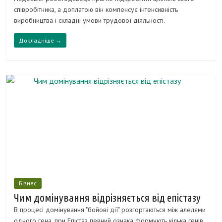
співробітника, а доплатою він компенсує інтенсивність
виробництва і складні умови трудової діяльності.
Докладніше →
Бізнес
Чим домінування відрізняється від епістазу
В процесі домінування "бойові дії" розгортаються між алелями
одного гена, при Епістаз певний ознака формують кілька генів.