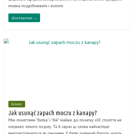
можна подрібнювати і колоти.
Докладніше →
Бізнес
Jak usunąć zapach moczu z kanapy?
Між поняттями "битва" і "бій" майже до початку xIX століття не
існувало чіткого поділу. Та й зараз ці слова найчастіше
використовуються як синоніми. У битві зазвичай беруть участь