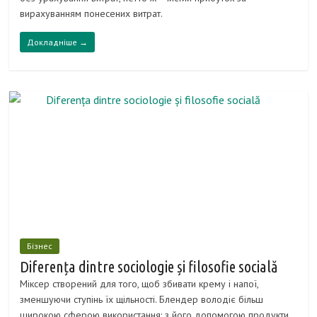
вирахуванням понесених витрат.
Докладніше →
Бізнес
Diferența dintre sociologie și filosofie socială
Міксер створений для того, щоб збивати крему і напої,
зменшуючи ступінь їх щільності. Блендер володіє більш
широкою сферою використання: з його допомогою продукти