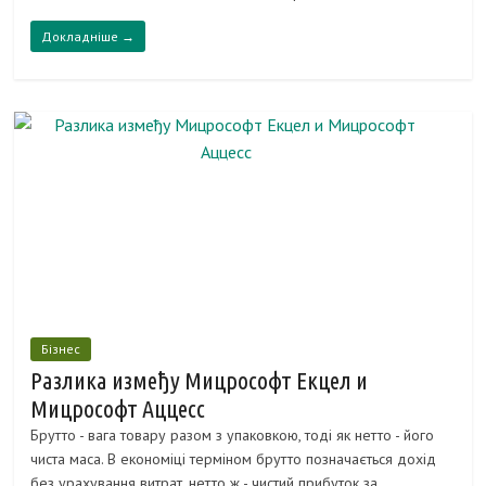
Докладніше →
Бізнес
Разлика између Мицрософт Екцел и
Мицрософт Аццесс
Брутто - вага товару разом з упаковкою, тоді як нетто - його
чиста маса. В економіці терміном брутто позначається дохід
без урахування витрат, нетто ж - чистий прибуток за