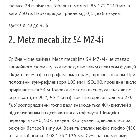
фокуса 24 міліметра. Габарити моделі: 85 * 72 * 110 мм, а
вага 250 гр. Перезарядка триває від 0, 5 до 8 секунд.
Ціна:
від 70 до 95 $.
2. Metz mecablitz 54 MZ-4i
Срібне місце займає Metz mecablitz 54 MZ-4i - це спалах
звичайного формату, яка володіє великим спектром функцій.
Підійде всім: і фотографам-аматорам, і професіоналам. При
положенні зум-рефлектора 105 мм і ISO100, провідне число
прирівнюється 54 м. Головка фотоспалахи рухається як по
вертикалі (до 90 °, + 8 ° вниз), так і по горизонталі (до 270
°). У розпорядженні господаря знаходиться ЖК-дисплей з
підсвічуванням і підсвічування автофокусу. Швидкість
перезарядки - 0, 10-5 секунд. Харчування здійснюється за
рахунок батарей типу АА. Важить спалах майже півкіло (480
гр), а її габарити - 108 * 75 * 125 мм. Сумісна з камерами