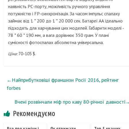
наявність РС-порту, можливість ручного управління
потужністю і FP-синхронізація. За часом імпульс спалаху
займає від 1 * 200 до 1 * 20 000 сек. Батареї АА ідеально
підходять для харчування цих моделей. Габарити моделі -
78 * 60 * 190 мм, а вага дорівнює 350 грам. У плані
сумісності фотоспалах абсолютна універсальна.
Ціна:
70-105 $.
←
Найприбутковіші франшизи Росії 2016, рейтинг
forbes
Вчені розвінчали міф про каву 80-річної давності
Рекомендуємо
Все про каміни і
Як отримати
Топ-5 кращих