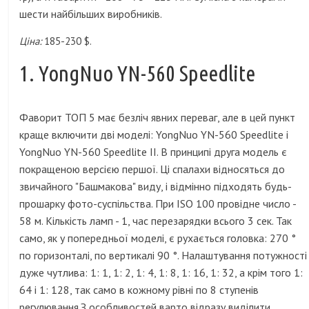
шести найбільших виробників.
Ціна:
185-230 $.
1. YongNuo YN-560 Speedlite
Фаворит ТОП 5 має безліч явних переваг, але в цей пункт
краще включити дві моделі: YongNuo YN-560 Speedlite і
YongNuo YN-560 Speedlite II. В принципі друга модель є
покращеною версією першої. Ці спалахи відносяться до
звичайного "Башмакова" виду, і відмінно підходять будь-
прошарку фото-суспільства. При ISO 100 провідне число -
58 м. Кількість ламп - 1, час перезарядки всього 3 сек. Так
само, як у попередньої моделі, є рухається головка: 270 °
по горизонталі, по вертикалі 90 °. Налаштування потужності
дуже чутлива: 1: 1, 1: 2, 1: 4, 1: 8, 1: 16, 1: 32, а крім того 1:
64 і 1: 128, так само в кожному рівні по 8 ступенів
регулювання.З особливостей варто відразу виділити