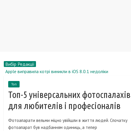
Вибір Редакції
Apple виправила котрі виникли в iOS 8.0.1 недоліки
Як очистити кеш браузера
Топ
Греф пропонує скоротити суму страхових виплат для
Топ-5 універсальних фотоспалахів
клієнтів позбавлених ліцензії банків
Росіяни стали економнішими вибирати продукти
для любителів і професіоналів
харчування
Самі незвичайні туфлі в світі
Фотоапарати вельми міцно увійшли в життя людей. Спочатку
фотоапарат був надбанням одиниць, а тепер