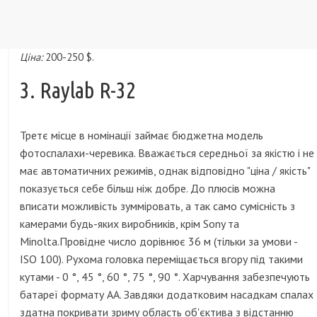
Ціна:
200-250 $.
3. Raylab R-32
Третє місце в номінації займає бюджетна модель
фотоспалахи-черевика. Вважається середньої за якістю і не
має автоматичних режимів, однак відповідно "ціна / якість"
показується себе більш ніж добре. До плюсів можна
вписати можливість зумміровать, а так само сумісність з
камерами будь-яких виробників, крім Sony та
Minolta.Провідне число дорівнює 36 м (тільки за умови -
ISO 100). Рухома головка переміщається вгору під такими
кутами - 0 °, 45 °, 60 °, 75 °, 90 °. Харчування забезпечують
батареї формату АА. Завдяки додатковим насадкам спалах
здатна покривати зриму область об'єктива з відстанню