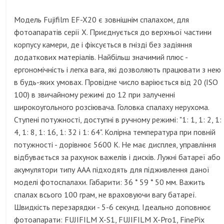
Модель Fujifilm EF-X20 є зовнішнім спалахом, для
фотоапаратів серії Х. Приєднується до верхньої частини
корпусу камери, де і фіксується в гнізді без задіяння
додаткових матеріалів. Найбільш значимий плюс -
ергономічність і легка вага, які дозволяють працювати з нею
в будь-яких умовах. Провідне число варіюється від 20 (ISO
100) в звичайному режимі до 12 при залученні
широкоугольного розсіювача. Головка спалаху нерухома.
Ступені потужності, доступні в ручному режимі: "1: 1, 1: 2, 1:
4, 1: 8, 1: 16, 1: 32 і 1: 64". Колірна температура при повній
потужності - дорівнює 5600 К. Не має дисплея, управління
відбувається за рахунок важелів і дисків. Лужні батареї або
акумулятори типу ААА підходять для підживлення даної
моделі фотоспалахи. Габарити: 36 * 59 * 50 мм. Важить
спалах всього 100 грам, не враховуючи вагу батареї.
Швидкість перезарядки - 5-6 секунд. Ідеально доповнює
фотоапарати: FUJIFILM X-S1, FUJIFILM X-Pro1, FinePix