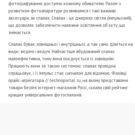
фотографування доступно кожному обивателю. Разом з
розвитком фотоапаратури розвивалися і такі важливі
аксесуари, як спалах. Спалах - це джерело світла (імпульсний),
що дозволяє забезпечити належне освітлення об'єкту, що
знімається.
Спалах буває зовнішньої і внутрішньої, а так само ділиться на
види: ведені і ведучі. Найчастіше вбудований спалах
малоефективна, тому вона поєднується із зовнішнім.
Працюють вони за такою системою: спалах провідна
спрацьовує, і її імпульс стає сигналом для відомою. Фахівці
прайс-агрегатора // technoportal. ru, на якому представлені
товари безлічі інтернет-магазинів Росії, склали свій рейтинг
кращих універсальних фотоспалахів.