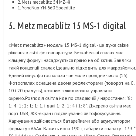
2. Metz mecablitz 54 MZ-4i
1. YongNuo YN-560 Speedlite
5. Metz mecablitz 15 MS-1 digital
«Metz mecablitz» модель 15 MS-1 digital - це дуже свіже
рішення в світі фотоапаратури. Безкабельні спалах має
кільцеву форму і насаджується прямо на об'єктив. Завдяки
такій концепції спалах ідеально підходить для макрозйомки.
Єдиний мінус фотоспалахи - це мале провідне число (15).
Фотоспалах оснащена двома рефлекторами (поворот на 0,
10 і 20 градусів), кожним з яких можна управляти
окремо.Розподіл світла йде по спадаючій / наростання: "8:
1; 4: 1; 2: 1; 1: 1, і далі 1: 2; 1: 4 і 1: 8". Джерело світла має
порт USB, ЖК-екран і підсвічування автофокусування.
Харчування здійснюється батарейками або акумулятором
формату «ААА». Важить вона 190 г, габарити спалаху - 133 *