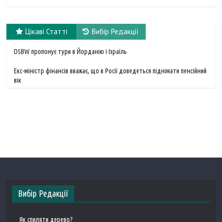
Цікаві Статті
Вибір Редакції
DSBW пропонує тури в Йорданію і Ізраїль
Екс-міністр фінансів вважає, що в Росії доведеться піднімати пенсійний
вік
Вибір Редакції
Як спиляти дерево?