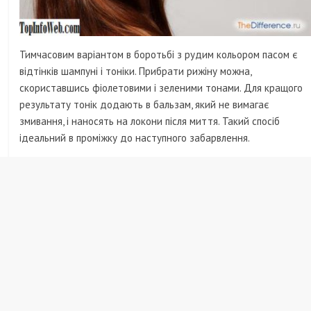
Тимчасовим варіантом в боротьбі з рудим кольором пасом є
відтінків шампуні і тоніки. Прибрати рижіну можна,
скориставшись фіолетовими і зеленими тонами. Для кращого
результату тонік додають в бальзам, який не вимагає
змивання, і наносять на локони після миття. Такий спосіб
ідеальний в проміжку до наступного забарвлення.