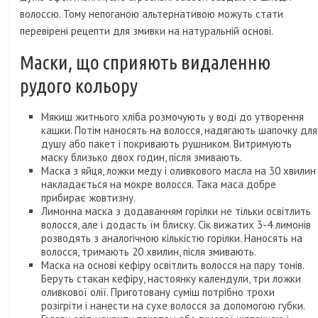
волоссю. Тому непоганою альтернативою можуть стати
перевірені рецепти для змивки на натуральній основі.
Маски, що сприяють видаленню
рудого кольору
Мякиш житнього хліба розмочують у воді до утворення
кашки. Потім наносять на волосся, надягають шапочку для
душу або пакет і покривають рушником. Витримують
маску близько двох годин, після змивають.
Маска з яйця, ложки меду і оливкового масла на 30 хвилин
накладається на мокре волосся. Така маса добре
прибирає жовтизну.
Лимонна маска з додаванням горілки не тільки освітлить
волосся, але і додасть їм блиску. Сік вижатих 3-4 лимонів
розводять з аналогічною кількістю горілки. Наносять на
волосся, тримають 20 хвилин, після змивають.
Маска на основі кефіру освітлить волосся на пару тонів.
Беруть стакан кефіру, настоянку календули, три ложки
оливкової олії. Приготовану суміш потрібно трохи
розігріти і нанести на сухе волосся за допомогою губки.