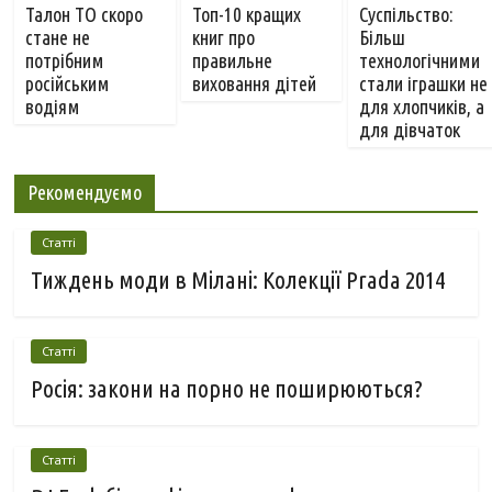
Талон ТО скоро
Топ-10 кращих
Суспільство:
стане не
книг про
Більш
потрібним
правильне
технологічними
російським
виховання дітей
стали іграшки не
водіям
для хлопчиків, а
для дівчаток
Рекомендуємо
Статті
Тиждень моди в Мілані: Колекції Prada 2014
Статті
Росія: закони на порно не поширюються?
Статті