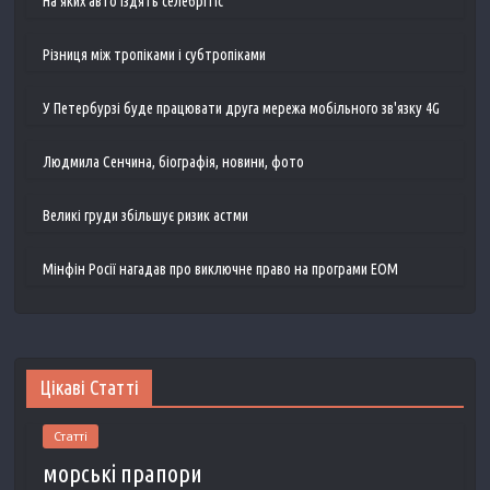
На яких авто їздять селебрітіс
Різниця між тропіками і субтропіками
У Петербурзі буде працювати друга мережа мобільного зв'язку 4G
Людмила Сенчина, біографія, новини, фото
Великі груди збільшує ризик астми
Мінфін Росії нагадав про виключне право на програми ЕОМ
Цікаві Статті
Статті
морські прапори