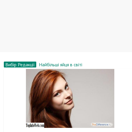
Вибір Редакції
Найбільші яйця в світі
Як вибирати сережки?
З чого роблять пиво?
Найбільші фінансові піраміди в історії
Меріл Стріп, біографія, новини, фото