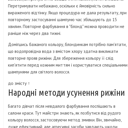
Перетримувати небажано, оскільки є ймовірність сильно
вираженого відтінку. Якщо процедура не дала результату, при
повторному застосуванні шампуню час збільшують до 15
хвилин. Повторне фарбування в "блонд" можна проводити не
раніше ніж через два тижні.
Домігшись бажаного кольору, блондинкам потрібно пам'ятати,
що водопровідна вода з вмістом хлору здатна викликати
повторне прояв рижіни. Для збереження кольору її слід
кип'ятити перед кожним миттям і користуватися спеціальними
шампунями для світлого волосся.
до змісту ↑
Народні методи усунення рижіни
Багато дівчат після невдалого фарбування поспішають в
салони краси. Тут майстри знають, як позбутися від рудого
кольору волосся, застосовуючи метод змивки. Він, звичайно,
дуже ефективний, але агресивні засоби завдають шкоди