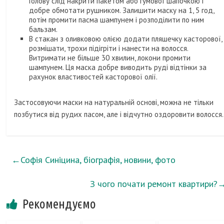
Голову слід накрити пакетом або гумової шапочкою і
добре обмотати рушником. Залишити маску на 1, 5 год,
потім промити пасма шампунем і розподілити по ним
бальзам.
В стакан з оливковою олією додати пляшечку касторової,
розмішати, трохи підігріти і нанести на волосся.
Витримати не більше 30 хвилин, локони промити
шампунем. Ця маска добре виводить руді відтінки за
рахунок властивостей касторової олії.
Застосовуючи маски на натуральній основі, можна не тільки
позбутися від рудих пасом, але і відчутно оздоровити волосся.
←
Софія Синіцина, біографія, новини, фото
З чого почати ремонт квартири?
Рекомендуємо