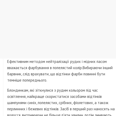
Ефективним методом нейтралізації рудих і мідних пасом
вважається фарбування в попелястий колір.Вибираючи інший
барвник, слід врахувати, що відтінки фарби повинні бути
темніше попереднього.
Блондинкам, які зіткнулися з рудим кольором під час
освітлення, найкраще скористатися засобами відтінків
шампунями синіх, попелястих, срібних, фіолетових, а також
перлинних і бежевих відтінків. Засіб в перший раз наносять на
волосся, витримуючи не більше п'яти хвилин, потім змивають.