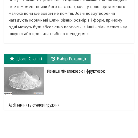
вже в момент появи його на світло, хоча у новонародженого
малюка вони ще зовсім не помітні. Зовні новоутворення
нагадують коричневі цятки різних розмірів і форм, причому
одні можуть бути абсолютно плоскими, а інші - підніматися над
шкірою або вростати глибоко в епідерміс.
Цікаві Статті
Вибір Редакції
Різниця між глюкозою і фруктозою
Audi замінить сталеві пружини