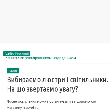
Вибір Редакції
Кращі пластикові вікна 2017, рейтинг якості профілів
Вчені розробили простий і швидкий метод визначення віку
Статті
плям крові
Вибираємо люстри і світильники.
На мою або по-моєму - як правильно?
Про вплив текстилю на якість сну
На що звертаємо увагу?
Різниця між генпідрядником і підрядником
Якісне освітлення можна організувати за допомогою
магазину hitsvet.ru.