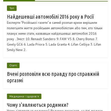
Топ
Найдешевші автомобілі 2016 року в Росії
Експерти "Російської газети" в самий розпал кризи вирішили
полегшити життя російським автомобілістам або тим, хто тільки
планує ними стати, назвавши найдешевші автомобілі 2016
року . Зміст: 10. Renault Sandero 9. FAW V5 8. Chery Bonus 7.
Geely GC6 6. Lada Priora 5. Lada Granta 4. Lifan Celliya 3. Lifan
Smily New 2.
Статті
Вчені розповіли всю правду про справжній
оргазмі
Медицина і здоров'я
Чому з'являються родимки?
Чому з'являються родимки? Родимки виникають на тілі людини