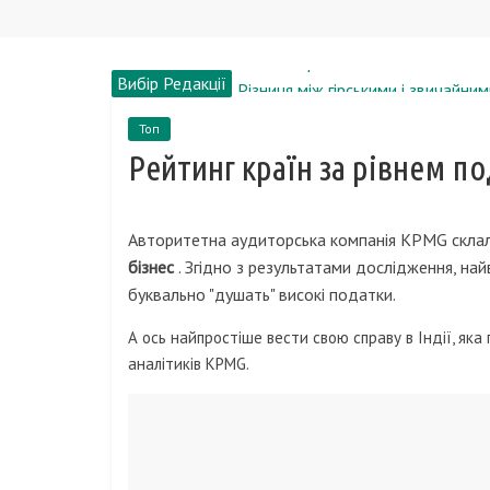
Вибір Редакції
Різниця між гірськими і звичайни
Анжеліка Варум, біографія, новин
Топ
Короткий огляд смартфона Sams
Рейтинг країн за рівнем п
Рейтинг газових плит з газовою
Онлайн бронювання авіаквитків: 
Авторитетна аудиторська компанія KPMG скла
бізнес
. Згідно з результатами дослідження, н
буквально "душать" високі податки.
А ось найпростіше вести свою справу в Індії, яка 
аналітиків KPMG.