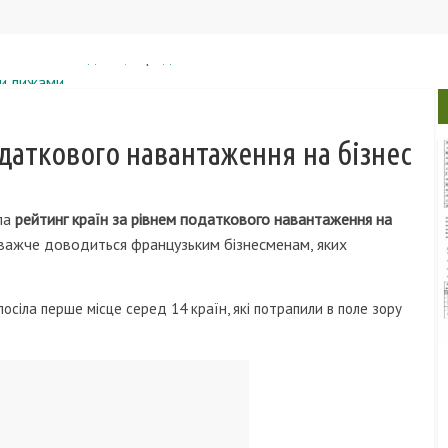
ми лижами
и, фото
ung Galaxy S4
одаткового навантаження на бізнес
 духовкою 2016 року
наскільки вигідно це представникам бізнес-спільноти?
ла
рейтинг країн за рівнем податкового навантаження на
айважче доводиться французьким бізнесменам, яких
посіла перше місце серед 14 країн, які потрапили в поле зору