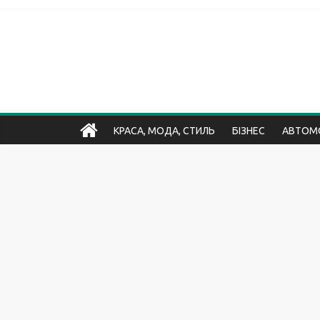
КРАСА, МОДА, СТИЛЬ
БІЗНЕС
АВТОМО
ХОБІ ТА РОЗВАГИ
БУДИНОК, ДАЧА, БУДІВНИЦТ
НЕРУХОМІСТЬ
НАУКА І ОСВІТА
СПОРТ, ФІТН