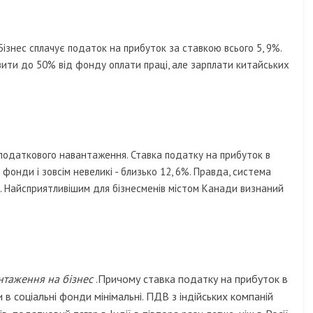
знес сплачує податок на прибуток за ставкою всього 5, 9%.
ити до 50% від фонду оплати праці, але зарплати китайських
м податкового навантаження. Ставка податку на прибуток в
і фонди і зовсім невеликі - близько 12, 6%. Правда, система
. Найсприятливішим для бізнесменів містом Канади визнаний
нтаження на бізнес
.Причому ставка податку на прибуток в
 в соціальні фонди мінімальні. ПДВ з індійських компаній