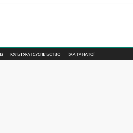
ПЗ
КУЛЬТУРА І СУСПІЛЬСТВО
ЇЖА ТА НАПОЇ
ПРИРОДА
ПСИХОЛОГІЯ І ВІДНОСИНИ