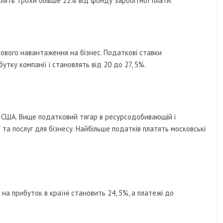
влять трохи більше 22% від фонду заробітної плати.
ового навантаження на бізнес. Податкові ставки
тку компанії і становлять від 20 до 27, 5%.
 США. Вище податковий тягар в ресурсодобивающій і
 та послуг для бізнесу. Найбільше податків платять московські
на прибуток в країні становить 24, 5%, а платежі до