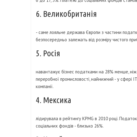
6 до 17, 5%. Платежі до соціальних фондів стано
6. Великобританія
- саме лояльне держава Європи з частини податк
безпосередньо залежать від розміру чистого прибу
5. Росія
навантажує бізнес податками на 28% менше, ніж
переробної промисловості, найнижчий - у сфері IT
компанії.
4. Мексика
лідирувала в рейтингу KPMG в 2010 році. Податок 
соціальних фондів - близько 26%.