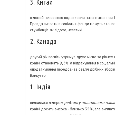
3. Китай
відомий невисокою податковим навантаженням. Бі
Правда виплати в соціальні фонди можуть станов
службовців, як відомо, невеликі.
2. Канада
другий рік поспіль утримує друге місце за рівне
країні становить 9, 3%, а відрахування в соціальн
оподаткування передбачає безліч дрібних зборів
Ванкувер.
1. Індія
виявилася лідером
рейтингу податкового нава
країні досить висока - близько 35%, але виплати