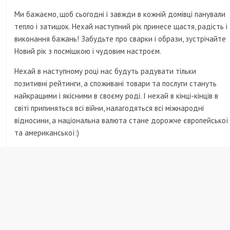
Ми бажаємо, щоб сьогодні і завжди в кожній домівці панували
тепло і затишок. Нехай наступний рік принесе щастя, радість і
виконання бажань! Забудьте про сварки і образи, зустрічайте
Новий рік з посмішкою і чудовим настроєм.
Нехай в наступному році нас будуть радувати тільки
позитивні рейтинги, а споживані товари та послуги стануть
найкращими і якісними в своєму роді. І нехай в кінці-кінців в
світі припиняться всі війни, налагодяться всі міжнародні
відносини, а національна валюта стане дорожче європейської
та американської:)