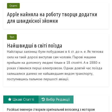
Статті
Apple найняла на роботу творця додатки
для швидкісної зйомки
Топ
Найшвидші в світі поїзда
Найстарші залізниці були побудовані в 6 ст. до н. е. Як тяглова
сила на такій дорозі виступав сам чоловік. Парові машини
прийшли на допомогу людині тільки в 18 столітті. А в 1880-х
роках з'явилися перші електровози. Однак довгий час поїзда
залишалися далеко не найшвидшим видом транспорту,
поступившись пальмою першості авіації.
Цікаві Статті
Вибір Редакції
Російські інженери створили оригінальний велосипед з мотором