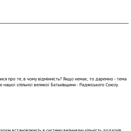
ися про те, в чому відмінність? Якщо немає, то даремно - тема
ю нашої спільної великої Батьківщини - Радянського Союзу.
строєм встановлюють в систему величезну кількість додатків.