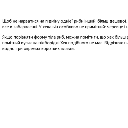
Щоб не нарватися на підміну однієї риби інший, більш дешевої,
все в забарвленні. У хека він особливо не примітний: черевце і н
Якщо порівняти форму тіла риб, можна помітити, що хек більш р
помітний вусик на підборідді.Хек подібного не має. Відрізняютьс
видно три окремих коротких плавця.