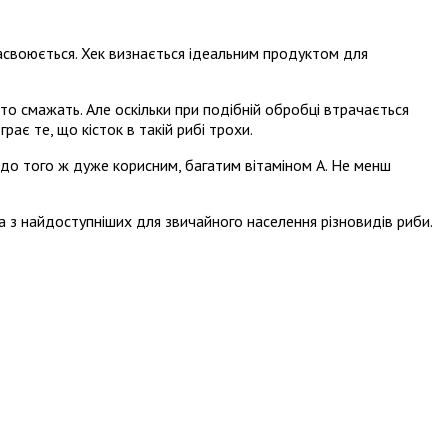
 засвоюється. Хек визнається ідеальним продуктом для
сто смажать. Але оскільки при подібній обробці втрачається
рає те, що кісток в такій рибі трохи.
до того ж дуже корисним, багатим вітаміном А. Не менш
а з найдоступніших для звичайного населення різновидів риби.