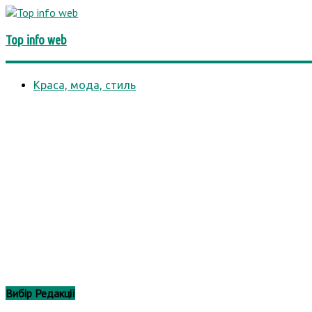
Top info web
Краса, мода, стиль
Бізнес
Автомобілі та транспорт
Діти
Комп'ютери та комплектуючі, ПЗ
Культура і суспільство
Їжа та напої
Хобі та розваги
Будинок, дача, будівництво
Інтернет
Юриспруденція
Медицина і здоров'я
Природа
Психологія і відносини
Нерухомість
Наука і освіта
Спорт, фітнес
Вибір Редакції
Технології
Подорожі