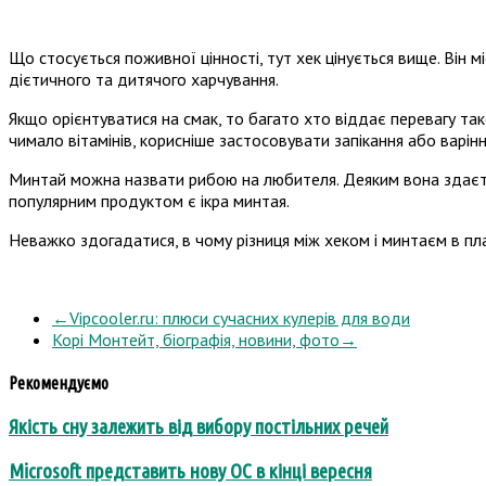
Що стосується поживної цінності, тут хек цінується вище. Він 
дієтичного та дитячого харчування.
Якщо орієнтуватися на смак, то багато хто віддає перевагу так
чимало вітамінів, корисніше застосовувати запікання або варіння
Минтай можна назвати рибою на любителя. Деяким вона здаєтьс
популярним продуктом є ікра минтая.
Неважко здогадатися, в чому різниця між хеком і минтаєм в пл
←
Vipcooler.ru: плюси сучасних кулерів для води
Корі Монтейт, біографія, новини, фото
→
Рекомендуємо
Якість сну залежить від вибору постільних речей
Microsoft представить нову ОС в кінці вересня