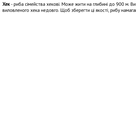
Хек
- риба сімейства хекові. Може жити на глибині до 900 м. 
виловленого хека недовго. Щоб зберегти ці якості, рибу нама