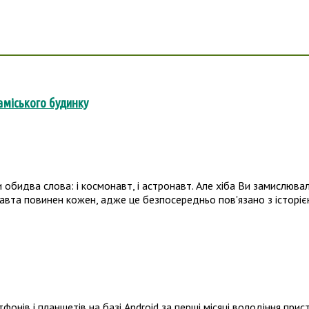
заміського будинку
обидва слова: і космонавт, і астронавт. Але хіба Ви замислювал
онавта повинен кожен, адже це безпосередньо пов'язано з історіє
онів і планшетів на базі Android за перші місяці володіння при