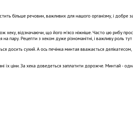
містить більше речовин, важливих для нашого організму, і добре
ож хеку, відзначаючи, що його м'ясо ніжніше. Часто цю рибу про
 на пару. Рецепти з хеком дуже різноманітні, і важливу роль тут г
я досить сухий. А ось печінка минтая вважається делікатесом, 
ані їх ціни. За хека доведеться заплатити дорожче. Минтай - одн