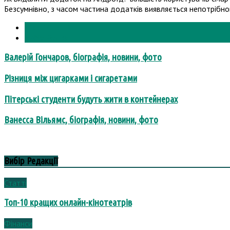
Безсумнівно, з часом частина додатків виявляється непотрібно
Цікаві Статті
Вибір Редакції
Валерій Гончаров, біографія, новини, фото
Різниця між цигарками і сигаретами
Пітерські студенти будуть жити в контейнерах
Ванесса Вільямс, біографія, новини, фото
Вибір Редакції
Статті
Топ-10 кращих онлайн-кінотеатрів
Фінанси