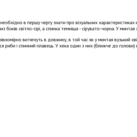
 необхідно в першу чергу знати про візуальних характеристиках 
из боків світло-сірі, а спинка темніша - сірувато-чорна. У минтая
івномірно витягнуть в довжину, в той час як у минтая вузький х
я риби і спинний плавець. У хека один з них (ближче до голови) к