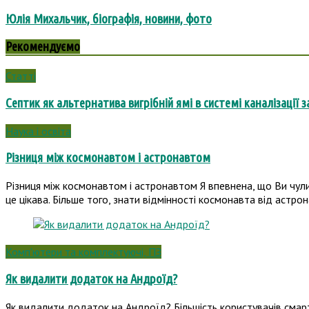
Юлія Михальчик, біографія, новини, фото
Рекомендуємо
Статті
Септик як альтернатива вигрібній ямі в системі каналізації 
Наука і освіта
Різниця між космонавтом і астронавтом
Різниця між космонавтом і астронавтом Я впевнена, що Ви чули 
це цікава. Більше того, знати відмінності космонавта від астр
Комп'ютери та комплектуючі, ПЗ
Як видалити додаток на Андроїд?
Як видалити додаток на Андроїд? Більшість користувачів смартф