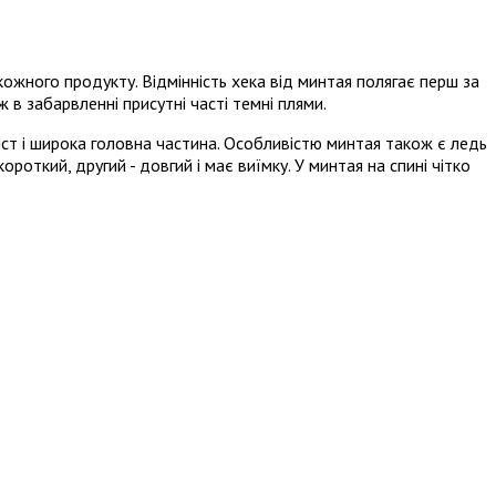
кожного продукту. Відмінність хека від минтая полягає перш за
 ж в забарвленні присутні часті темні плями.
віст і широка головна частина. Особливістю минтая також є ледь
ороткий, другий - довгий і має виїмку. У минтая на спині чітко