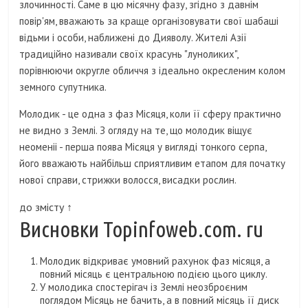
злочинності. Саме в цю місячну фазу, згідно з давнім
повір'ям, вважають за краще організовувати свої шабаші
відьми і особи, наближені до Дияволу. Жителі Азії
традиційно називали своїх красунь "луноликих",
порівнюючи округле обличчя з ідеально окресленим колом
земного супутника.
Молодик - це одна з фаз Місяця, коли її сферу практично
не видно з Землі. З огляду на те, що молодик віщує
неоменіі - перша поява Місяця у вигляді тонкого серпа,
його вважають найбільш сприятливим етапом для початку
нової справи, стрижки волосся, висадки рослин.
до змісту ↑
Висновки Topinfoweb.com. ru
Молодик відкриває умовний рахунок фаз місяця, а
повний місяць є центральною подією цього циклу.
У молодика спостерігач із Землі неозброєним
поглядом Місяць не бачить, а в повний місяць її диск