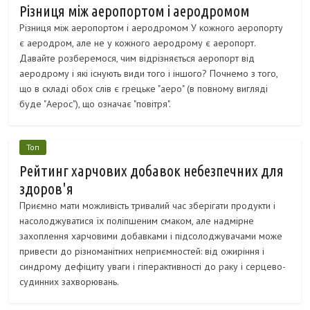
Різниця між аеропортом і аеродромом
Різниця між аеропортом і аеродромом У кожного аеропорту
є аеродром, але не у кожного аеродрому є аеропорт.
Давайте розберемося, чим відрізняється аеропорт від
аеродрому і які існують види того і іншого? Почнемо з того,
що в складі обох слів є грецьке "аеро" (в повному вигляді
буде "Аерос"), що означає "повітря".
Топ
Рейтинг харчових добавок небезпечних для
здоров'я
Приємно мати можливість тривалий час зберігати продукти і
насолоджуватися їх поліпшеним смаком, але надмірне
захоплення харчовими добавками і підсолоджувачами може
привести до різноманітних неприємностей: від ожиріння і
синдрому дефіциту уваги і гіперактивності до раку і серцево-
судинних захворювань.