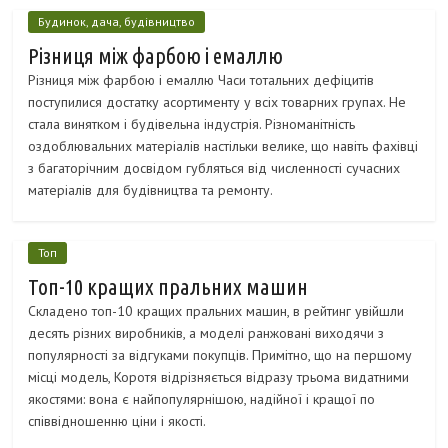
Будинок, дача, будівництво
Різниця між фарбою і емаллю
Різниця між фарбою і емаллю Часи тотальних дефіцитів
поступилися достатку асортименту у всіх товарних групах. Не
стала винятком і будівельна індустрія. Різноманітність
оздоблювальних матеріалів настільки велике, що навіть фахівці
з багаторічним досвідом губляться від численності сучасних
матеріалів для будівництва та ремонту.
Топ
Топ-10 кращих пральних машин
Складено топ-10 кращих пральних машин, в рейтинг увійшли
десять різних виробників, а моделі ранжовані виходячи з
популярності за відгуками покупців. Примітно, що на першому
місці модель, Коротя відрізняється відразу трьома видатними
якостями: вона є найпопулярнішою, надійної і кращої по
співвідношенню ціни і якості.