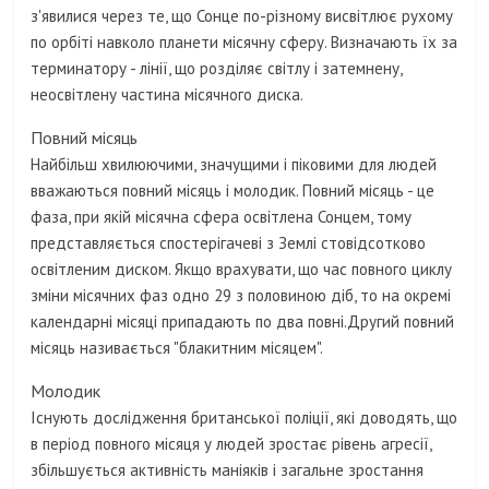
з'явилися через те, що Сонце по-різному висвітлює рухому
по орбіті навколо планети місячну сферу. Визначають їх за
терминатору - лінії, що розділяє світлу і затемнену,
неосвітлену частина місячного диска.
Повний місяць
Найбільш хвилюючими, значущими і піковими для людей
вважаються повний місяць і молодик. Повний місяць - це
фаза, при якій місячна сфера освітлена Сонцем, тому
представляється спостерігачеві з Землі стовідсотково
освітленим диском. Якщо врахувати, що час повного циклу
зміни місячних фаз одно 29 з половиною діб, то на окремі
календарні місяці припадають по два повні.Другий повний
місяць називається "блакитним місяцем".
Молодик
Існують дослідження британської поліції, які доводять, що
в період повного місяця у людей зростає рівень агресії,
збільшується активність маніяків і загальне зростання