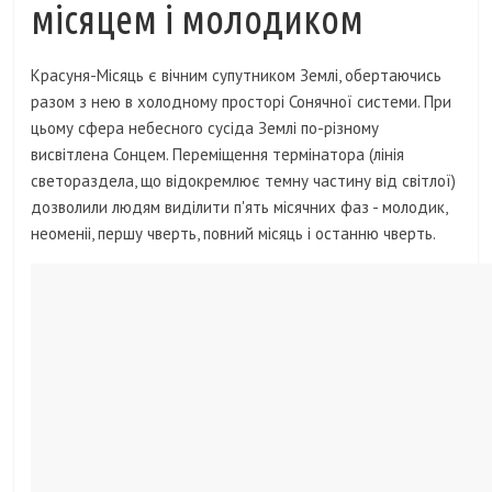
місяцем і молодиком
Красуня-Місяць є вічним супутником Землі, обертаючись
разом з нею в холодному просторі Сонячної системи. При
цьому сфера небесного сусіда Землі по-різному
висвітлена Сонцем. Переміщення термінатора (лінія
светораздела, що відокремлює темну частину від світлої)
дозволили людям виділити п'ять місячних фаз - молодик,
неоменіі, першу чверть, повний місяць і останню чверть.