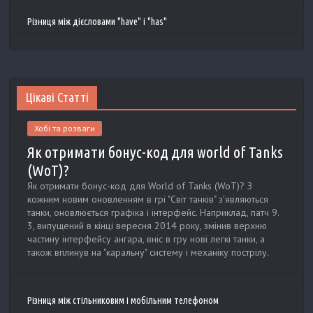
Різниця між дієсловами "have" і "has"
Цікаві Статті
Хобі та розваги
Як отримати бонус-код для world of Tanks
(WoT)?
Як отримати бонус-код для World of Tanks (WoT)? З
кожним новим оновленням в грі "Світ танків" з'являються
танки, оновлюється графіка і інтерфейс. Наприклад, патч 9.
3, випущений в кінці вересня 2014 року, змінив верхню
частину інтерфейсу ангара, вніс в гру нові легкі танки, а
також вплинув на "каральну" систему і механіку пострілу.
Різниця між стільниковим і мобільним телефоном