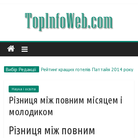
Вибір Редакції
Різниця між венами і артеріями
Різниця між мелірування і колорування
Різниця між експертом і фахівцем
Наука і освіта
Різниця між свининою і яловичиною
Різниця між повним місяцем і
Рейтинг кращих готелів Паттайя 2014 року
молодиком
Різниця між повним