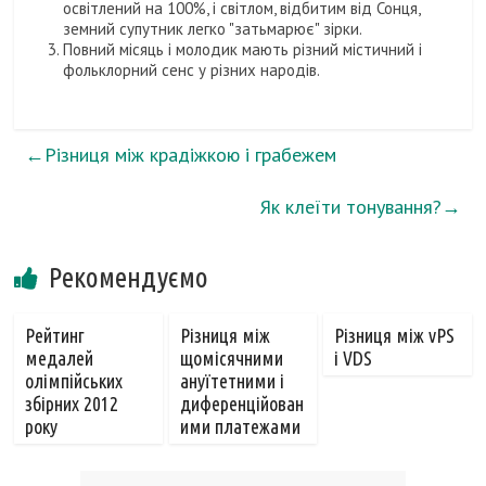
освітлений на 100%, і світлом, відбитим від Сонця,
земний супутник легко "затьмарює" зірки.
Повний місяць і молодик мають різний містичний і
фольклорний сенс у різних народів.
←
Різниця між крадіжкою і грабежем
Як клеїти тонування?
→
Рекомендуємо
Рейтинг
Різниця між
Різниця між vPS
медалей
щомісячними
і VDS
олімпійських
ануїтетними і
збірних 2012
диференційован
року
ими платежами