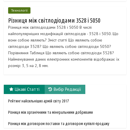
Технології
Різниця між світлодіодами 3528 і 5050
Різниця між світлодіодами 3528 і 5050 В числі
найпопулярніших модифікацій світлодіодів - 3528 і 5050. Що
вони собою являють? Зміст статті Що являють собою
світлодіоди 3528? Що являють собою світлодіоди 5050?
Порівняння Таблиця Що являють собою світлодіоди 3528?
Найменування даних електронних компонентів відображає їх
розмір: 3, 5 на 2, 8 мм.
Цікаві Статті
Вибір Редакції
Рейтинг найсильніших армій світу 2017
Різниця між органічними та мінеральними добривами
Різниця між договором поставки та договором купівлі-продажу