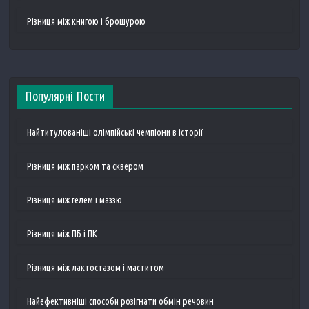
Різниця між книгою і брошурою
Популярні Пости
Найтитулованіші олімпійські чемпіони в історії
Різниця між парком та сквером
Різниця між гелем і маззю
Різниця між ПБ і ПК
Різниця між лактостазом і маститом
Найефективніші способи розігнати обмін речовин