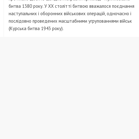
битва 1380 року. У XX столітті битвою вважалося поєднання
наступальних і оборонних військових операцій, одночасно і
послідовно проведених масштабними угрупованнями військ
(Курська битва 1943 року).