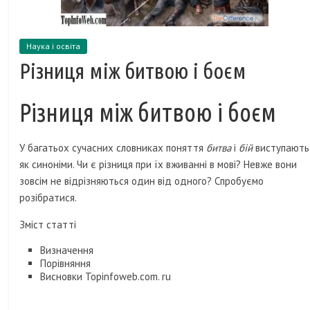
Наука і освіта
Різниця між битвою і боєм
Різниця між битвою і боєм
У багатьох сучасних словниках поняття
битва
і
бій
виступають
як синоніми. Чи є різниця при їх вживанні в мові? Невже вони
зовсім не відрізняються один від одного? Спробуємо
розібратися.
Зміст статті
Визначення
Порівняння
Висновки Topinfoweb.com. ru