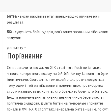
Битва
- вкрай важливий етап війни, нерідко впливає на її
результат.
Бій
- сукупність боїв і ударів, пов'язаних загальним військовим
задумом.
до змісту ↑
Порівняння
Слід зазначити, що аж до XIX століття в Росії не існувало
чіткого, конкретного поділу на бій, бій і битву. Ці поняття були
ідентичними. Сьогодні їх теж вкрай рідко розмежовують, а
тому один і той же військове зіткнення двох протиборчих
сторін називають як хочуть: хто боєм, хто боєм, хто битвою.
Іноді в найменуванні зіткнення певним чином бере участь і
політична складова. Ділити битви на генеральні і приватні
почали в XVIII-XIX століттях. Генеральна битва - це і є, по суті,