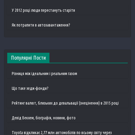
У 2012 році люди перестануть старіти
Як потрапити в автозавантаження?
Популярні Пости
Різниця між ідеальним і реальним газом
Що таке хедж-фонди?
Рейтинг валют, близьких до девальвації (знецінення) в 2015 році
Девід Бекхем, біографія, новини, фото
Toyota відкликає 2,77 млн ​​автомобілів по всьому світу через