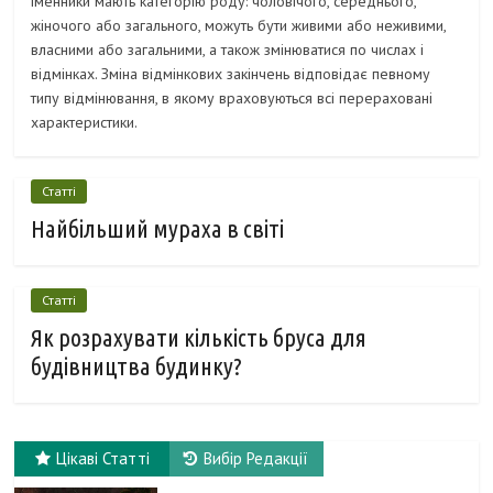
іменники мають категорію роду: чоловічого, середнього,
жіночого або загального, можуть бути живими або неживими,
власними або загальними, а також змінюватися по числах і
відмінках. Зміна відмінкових закінчень відповідає певному
типу відмінювання, в якому враховуються всі перераховані
характеристики.
Статті
Найбільший мураха в світі
Статті
Як розрахувати кількість бруса для
будівництва будинку?
Цікаві Статті
Вибір Редакції