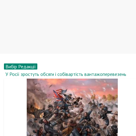
Вибір Редакції
У Росії зростуть обсяги і собівартість вантажоперевезень
Вікторія Короткова, біографія, новини, фото
У Санкт-Петербурзі презентували новий непотоплюваний
круїзний теплохід-щуку
8 собак з дивовижними здібностями
У Лондоні працює ліфт, стіни якого покриті кексами