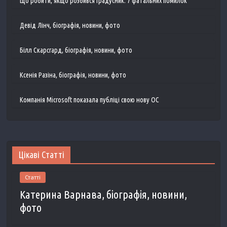
Що робити, якщо розбився градусник: 7 фатальних помилок
Девід Лінч, біографія, новини, фото
Білл Скарсгард, біографія, новини, фото
Ксенія Разіна, біографія, новини, фото
Компанія Microsoft показала публіці свою нову ОС
Цікаві Статті
Статті
Катерина Варнава, біографія, новини,
фото