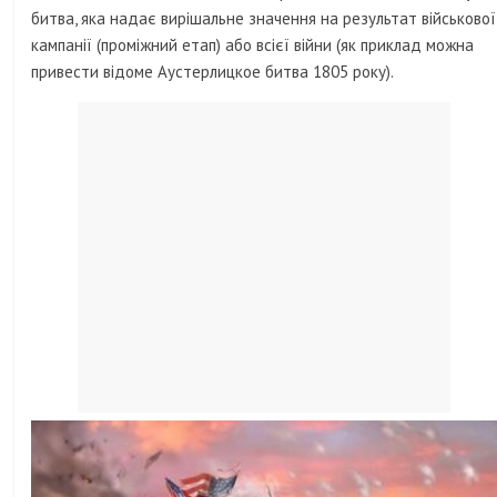
битва, яка надає вирішальне значення на результат військової
кампанії (проміжний етап) або всієї війни (як приклад можна
привести відоме Аустерлицкое битва 1805 року).