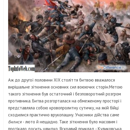
Аж до другої половини XIX століття битвою вважалося
вирішальне зіткнення основних сил воюючих сторін.Метою
такого зіткнення був остаточний і безповоротний розгром
противника. Битва розгорталася на обмеженому просторі і
представляла собою кровопролитну сутичку, на якій бійці
сходилися практично врукопашну. Учасники дійства саме
билися
- люто й нещадно. Таке зіткнення було масовим і
протікало досить швидко. Яскравий приклад - Куликовська