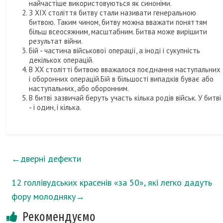
найчастіше використовуються як синоніми.
З XIX століття битву стали називати генеральною
битвою. Таким чином, битву можна вважати поняттям
більш всеосяжним, масштабним. Битва може вирішити
результат війни.
Бій - частина військової операції, а іноді і сукупність
декількох операцій.
В XX столітті битвою вважалося поєднання наступальних
і оборонних операцій.Бій в більшості випадків буває або
наступальних, або оборонним.
В битві зазвичай беруть участь кілька родів військ. У битві
- і один, і кілька.
←
дверні дефекти
12 голлівудських красенів «за 50», які легко дадуть
фору молодняку
→
Рекомендуємо