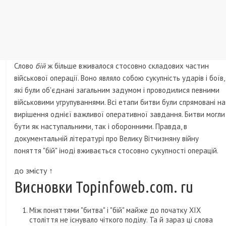
Слово
бій
ж більше вживалося стосовно складових частин
військової операції. Воно являло собою сукупність ударів і боїв,
які були об'єднані загальним задумом і проводилися певними
військовими угрупуваннями. Всі етапи битви були спрямовані на
вирішення однієї важливої ​​оперативної завдання. Битви могли
бути як наступальними, так і оборонними. Правда, в
документальній літературі про Велику Вітчизняну війну
поняття "бій" іноді вживається стосовно сукупності операцій.
до змісту ↑
Висновки Topinfoweb.com. ru
Між поняттями "битва" і "бій" майже до початку XIX
століття не існувало чіткого поділу. Та й зараз ці слова