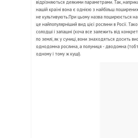
відрізняються деякими параметрами. Так, наприкла
нашій країні вона є однією з найбільш поширени
не культивують.При цьому назва поширюється на всі
це найпопулярніший вид цієї рослини в Росії. Так
солодші і запашні (хоча все залежить від конкрет
по землі, як у суниці, вони знаходяться досить вис
однодомна рослина, а полуниця - дводомна (тобто
одному і тому ж кущі).