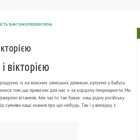
ртість вантажоперевезень
овини, фото
и новий непотоплюваний круїзний теплохід-щуку
ікторією
ями
го покриті кексами
і вікторією
 вирощуємо їх на власних заміських ділянках, купуємо у бабусь
ємося тим, що привезли для нас з-за кордону гіпермаркети. Ми
джерело вітамінів. Але часто так буває: наш рідну російську
д сумніви наші знання про що-небудь. Так і у випадку з