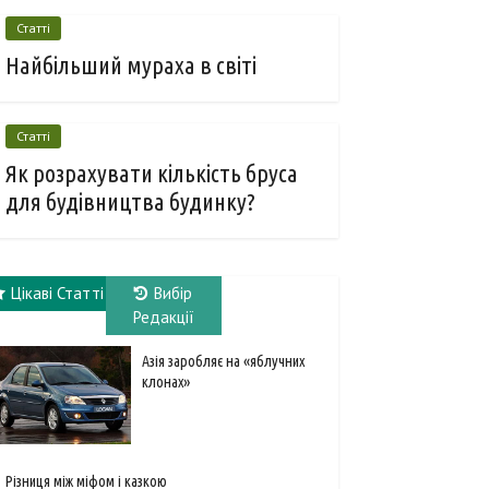
Статті
Найбільший мураха в світі
Статті
Як розрахувати кількість бруса
для будівництва будинку?
Цікаві Статті
Вибір
Редакції
Азія заробляє на «яблучних
клонах»
Різниця між міфом і казкою