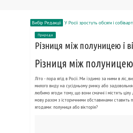
Вибір Редакції
У Росії зростуть обсяги і собіва
Вікторія Короткова, біографія, н
Природа
У Санкт-Петербурзі презентувал
Різниця між полуницею і в
8 собак з дивовижними здібност
У Лондоні працює ліфт, стіни яко
Різниця між полуницею 
Літо - пора ягід в Росії. Ми їздимо за ними в ліс,
милого виду на сусідньому ринку або задовольня
любимо ягоди тому, що вони смачні і містять цілу 
мову разом з історичними обставинами ставить пі
ягодами: полуниця або вікторія?