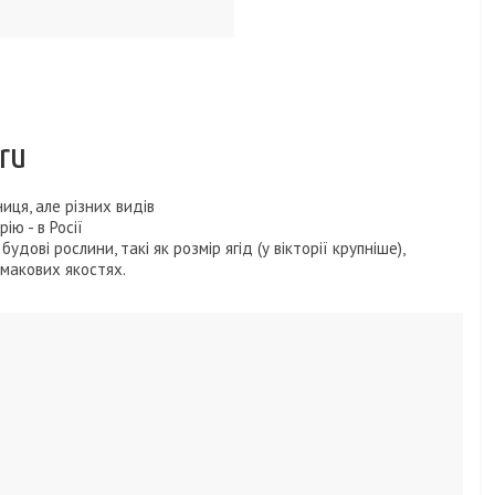
ru
иця, але різних видів
ію - в Росії
будові рослини, такі як розмір ягід (у вікторії крупніше),
смакових якостях.