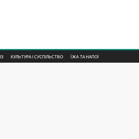
ПЗ
КУЛЬТУРА І СУСПІЛЬСТВО
ЇЖА ТА НАПОЇ
ПРИРОДА
ПСИХОЛОГІЯ І ВІДНОСИНИ