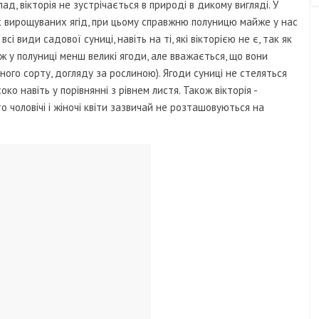
д, вікторія не зустрічається в природі в дикому вигляді. У
х вирощуваних ягід, при цьому справжню полуницю майже у нас
 види садової суниці, навіть на ті, які вікторією не є, так як
ож у полуниці менш великі ягоди, але вважається, що вони
ного сорту, догляду за рослиною). Ягоди суниці не стеляться
око навіть у порівнянні з рівнем листя. Також вікторія -
 чоловічі і жіночі квіти зазвичай не розташовуються на