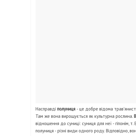
Насправді
полуниця
- це добре відома трав'янист
Там же вона вирощується як культурна рослина.
В
відношення до суниці: суниця для неї - гіпонім, т.
полуниця - різні види одного роду. Відповідно, в