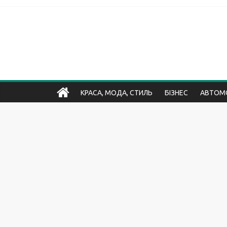
КРАСА, МОДА, СТИЛЬ
БІЗНЕС
АВТОМО
ХОБІ ТА РОЗВАГИ
БУДИНОК, ДАЧА, БУДІВНИЦТ
НЕРУХОМІСТЬ
НАУКА І ОСВІТА
СПОРТ, ФІТН