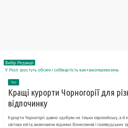
Вибір Редакції
У Росії зростуть обсяги і собівартість вантажоперевезень
Вікторія Короткова, біографія, новини, фото
Топ
У Санкт-Петербурзі презентували новий непотоплюваний
Кращі курорти Чорногорії для різ
круїзний теплохід-щуку
8 собак з дивовижними здібностями
відпочинку
У Лондоні працює ліфт, стіни якого покриті кексами
Курорти Чорногорії давно здобули не тільки європейську, а й 
світова еліта, включаючи відомих бізнесменів і голлівудських зі