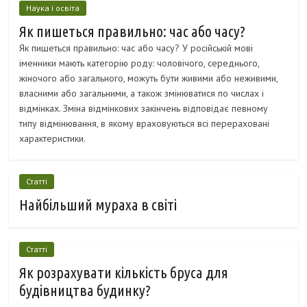
Наука і освіта
Як пишеться правильно: час або часу?
Як пишеться правильно: час або часу? У російській мові
іменники мають категорію роду: чоловічого, середнього,
жіночого або загального, можуть бути живими або неживими,
власними або загальними, а також змінюватися по числах і
відмінках. Зміна відмінкових закінчень відповідає певному
типу відмінювання, в якому враховуються всі перераховані
характеристики.
Статті
Найбільший мураха в світі
Статті
Як розрахувати кількість бруса для
будівництва будинку?