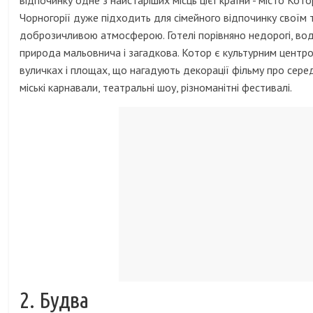
відпочинку одне з найстаріших місць цієї країни - місто Кото
Чорногорії дуже підходить для сімейного відпочинку своїм т
доброзичливою атмосферою. Готелі порівняно недорогі, вода
природа мальовнича і загадкова. Котор є культурним центро
вуличках і площах, що нагадують декорації фільму про сере
міські карнавали, театральні шоу, різноманітні фестивалі.
2. Будва