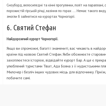
Сноуборд, велосипедні та кінні прогулянки, політ на параплані, 
порожистій гірській річці, лазіння по горах .... Немає такого вид
змогли б зайнятися на курортах Чорногорії.
6. Святий Стефан
Найдорожчий курорт Чорногорії.
Якщо ви спроможні, багаті і знамениті, вас чекають в найдор
країни під назвою Святий Стефан. Якби обожнюєте старовинн
захоплюєтеся історією, відвідайте курорт Бар. А ще є прекр
улюблений туристами Тіват, Ада Бояна з її нудистськими пля
Милочер і безліч інших чудових місць для відпочинку. Приїж
побачите самі.