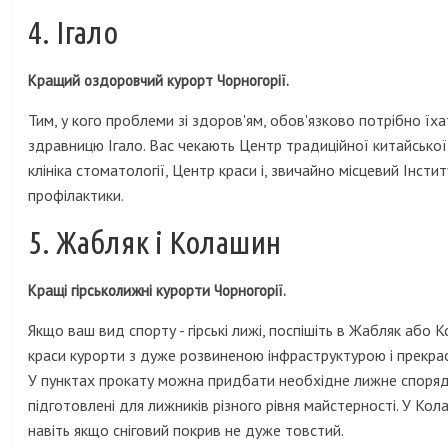
4. Ігало
Кращий оздоровчий курорт Чорногорії.
Тим, у кого проблеми зі здоров'ям, обов'язково потрібно їх
здравницю Ігало. Вас чекають Центр традиційної китайсько
клініка стоматології, Центр краси і, звичайно місцевий Інститу
профілактики.
5. Жабляк і Колашин
Кращі гірськолижні курорти Чорногорії.
Якщо ваш вид спорту - гірські лижі, поспішіть в Жабляк або 
краси курорти з дуже розвиненою інфраструктурою і прекра
У пунктах прокату можна придбати необхідне лижне спорядж
підготовлені для лижників різного рівня майстерності. У Ко
навіть якщо сніговий покрив не дуже товстий.