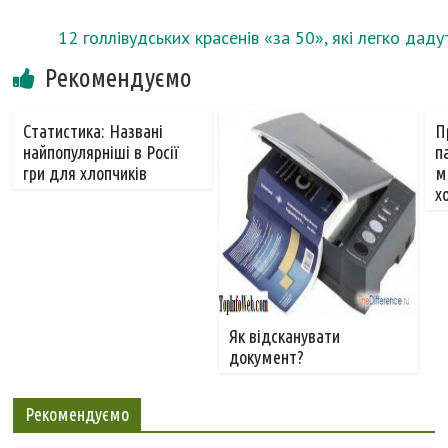
12 голлівудських красенів «за 50», які легко да
Рекомендуємо
Статистика: Названі
П
найпопулярніші в Росії
п
гри для хлопчиків
м
х
Як відсканувати
документ?
Рекомендуємо