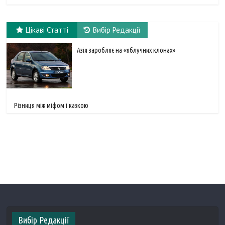
Цікаві Статті
Вибір Редакції
Азія заробляє на «яблучних клонах»
Різниця між міфом і казкою
Вибір Редакції