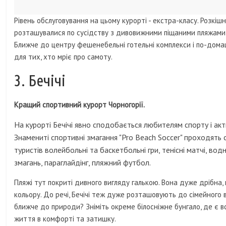
Рівень обслуговування на цьому курорті - екстра-класу. Розкіш
розташувалися по сусідству з дивовижними піщаними пляжами 
Ближче до центру фешенебельні готельні комплекси і по-дома
для тих, хто мріє про самоту.
3. Бечічі
Кращий спортивний курорт Чорногорії.
На курорті Бечічі явно сподобається любителям спорту і ак
Знамениті спортивні змагання "Pro Beach Soccer" проходять 
туристів волейбольні та баскетбольні гри, тенісні матчі, во
змагань, параглайдінг, пляжний футбол.
Пляжі тут покриті дивного вигляду галькою. Вона дуже дрібна,
кольору. До речі, Бечічі теж дуже розташовують до сімейного 
ближче до природи? Зніміть окреме білосніжне бунгало, де є в
життя в комфорті та затишку.