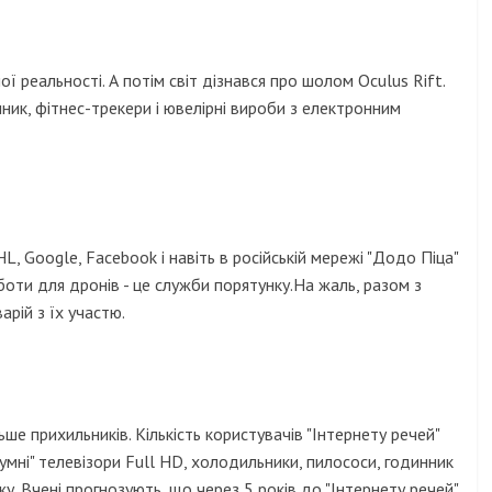
 реальності. А потім світ дізнався про шолом Oculus Rift.
ник, фітнес-трекери і ювелірні вироби з електронним
, Google, Facebook і навіть в російській мережі "Додо Піца"
оти для дронів - це служби порятунку.На жаль, разом з
варій з їх участю.
ьше прихильників. Кількість користувачів "Інтернету речей"
умні" телевізори Full HD, холодильники, пилососи, годинник
жу. Вчені прогнозують, що через 5 років до "Інтернету речей"