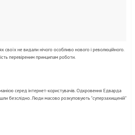
сіях своїх не видали нічого особливо нового і революційного.
ність перевіреним принципам роботи.
манією серед інтернет-користувачів. Одкровення Едварда
ойшли безслідно. Люди масово розкуповують "суперзахищеній"