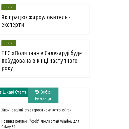
Статті
Як працює жироуловитель -
експерти
Статті
ТЕС «Полярна» в Салехарді буде
побудована в кінці наступного
року
Цікаві Статті
Вибір
Редакції
Жириновський став героєм комп'ютерної гри
Новинка компанії "Rock": чохли Smart Window для
Galaxy S4