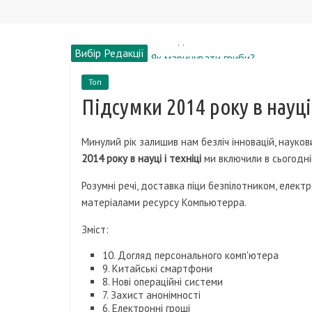
Вибір Редакції
Як маринувати гриби?
Чоловічі міфи про секс
Топ
Рейтинг кращих онлайн ігор
Підсумки 2014 року в науці 
Де придбати транспорт для акти
Найвідоміші пісні в світі
Минулий рік залишив нам безліч інновацій, наукови
2014 року в науці і техніці
ми включили в сьогодні
Розумні речі, доставка піци безпілотником, електр
матеріалами ресурсу Компьютерра.
Зміст:
10. Догляд персонального комп'ютера
9. Китайські смартфони
8. Нові операційні системи
7. Захист анонімності
6. Електронні гроші