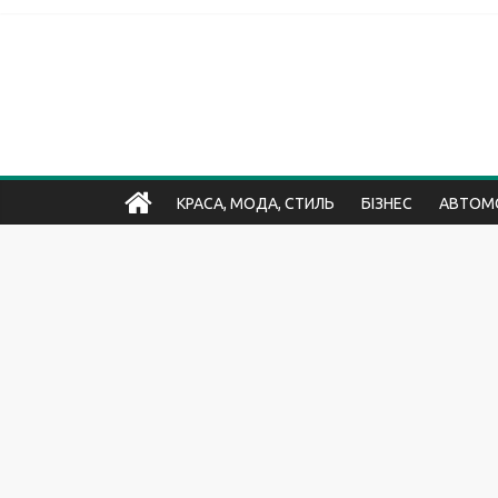
КРАСА, МОДА, СТИЛЬ
БІЗНЕС
АВТОМО
ХОБІ ТА РОЗВАГИ
БУДИНОК, ДАЧА, БУДІВНИЦТ
НЕРУХОМІСТЬ
НАУКА І ОСВІТА
СПОРТ, ФІТН