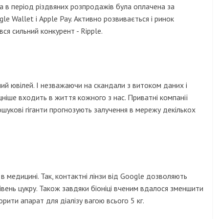
 в період різдвяних розпродажів була оплачена за
 Wallet і Apple Pay. Активно розвивається і ринок
ся сильний конкурент - Ripple.
ний ювілей. І незважаючи на скандали з витоком даних і
цніше входить в життя кожного з нас. Приватні компанії
шукові гіганти прогнозують залучення в мережу декількох
в медицині. Так, контактні лінзи від Google дозволяють
вень цукру. Також завдяки біоніці вченим вдалося зменшити
ити апарат для діалізу вагою всього 5 кг.