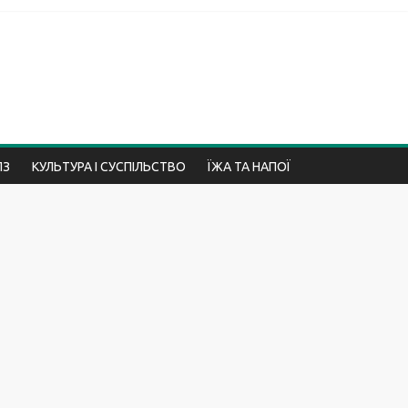
ПЗ
КУЛЬТУРА І СУСПІЛЬСТВО
ЇЖА ТА НАПОЇ
ПРИРОДА
ПСИХОЛОГІЯ І ВІДНОСИНИ