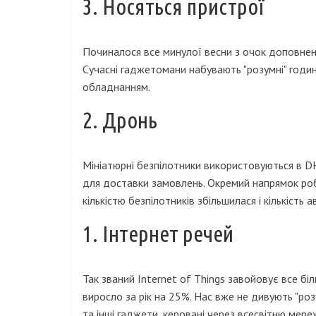
3. Носяться пристрої
Починалося все минулої весни з очок доповненої
Сучасні гаджетомани набувають "розумні" годин
обладнанням.
2. Дронь
Мініатюрні безпілотники використовуються в DHL
для доставки замовлень. Окремий напрямок роб
кількістю безпілотників збільшилася і кількість а
1. Інтернет речей
Так званий Internet of Things завойовує все біл
виросло за рік на 25%. Нас вже не дивують "роз
та інші гаджети, керовані через всесвітню мере