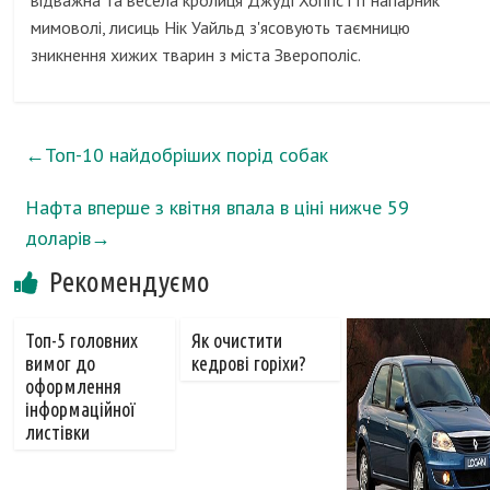
відважна та весела кролиця Джуді Хоппс і її напарник
мимоволі, лисиць Нік Уайльд з'ясовують таємницю
зникнення хижих тварин з міста Зверополіс.
←
Топ-10 найдобріших порід собак
Нафта вперше з квітня впала в ціні нижче 59
доларів
→
Рекомендуємо
Топ-5 головних
Як очистити
вимог до
кедрові горіхи?
оформлення
інформаційної
листівки