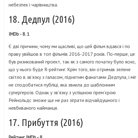
небезпек і чарівництва.
18. Дедпул (2016)
IMDb - 8. 1
Є дві причини, чому ми щасливі, що цей фільм вдався і по
праву увійшов в топ фільмів 2016-2017 років. По-перше, це
був ризикований проект, так як з самого початку було ясно,
що у нього буде R-рейтинг. Крім того, він отримав зелене
світло в зв'язку з галасом, піднятим фанатами Дедпула, і міг
не сподобатися публіці, яка звикла до шаблонним
супергероїв. Однак у зв'язку з успішною прем'єрою
Рейнольдс зможе ще не раз зіграти відчайдушного і
невбиваного найманця.
17. Прибуття (2016)
Рейтинг IMDb - 8