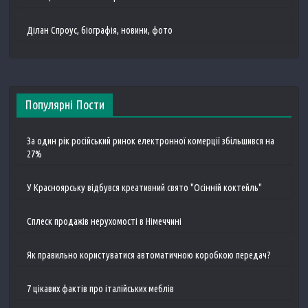
Ділан Спроус, біографія, новини, фото
Популярні Пости
За один рік російський ринок електронної комерції збільшився на
27%
У Красноярську відбувся креативний свято "Осінній коктейль"
Сплеск продажів нерухомості в Німеччині
Як правильно користуватися автоматичною коробкою передач?
7 цікавих фактів про італійських меблів