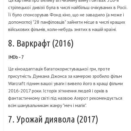
Ця картина про Велику Вітчизняну війну і битвах 316-я
стрілецької дивізії була в числі найбільш очікуваних в Росії.
Її було спонсорував Фонд кіно, що не завадило (а може і
допомогло) "28 панфіловців" зайняти місце в числі кращих
військових фільмів, коли-небудь знятих в нашій країні.
8. Варкрафт (2016)
IMDb - 7
Це кіноадаптація багатокористувацької гри, проте
присутність Дункана Джонса за камерою зробило фільм
Warcraft гідним вашої уваги і вивело його в кращі фільми
2016-2017 роки. Історія зіткнення людей і орків в
фантастичному світі під назвою Азерот рекомендується
всім шанувальникам жанру "меч і магія".
7. Урожай диявола (2017)