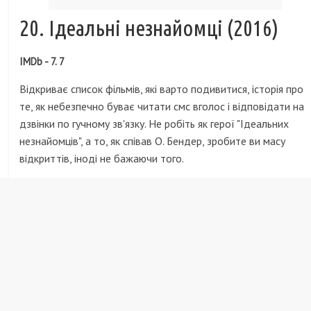
20. Ідеальні незнайомці (2016)
IMDb - 7. 7
Відкриває список фільмів, які варто подивитися, історія про
те, як небезпечно буває читати смс вголос і відповідати на
дзвінки по гучному зв'язку. Не робіть як герої "Ідеальних
незнайомців", а то, як співав О. Бендер, зробите ви масу
відкриттів, іноді не бажаючи того.