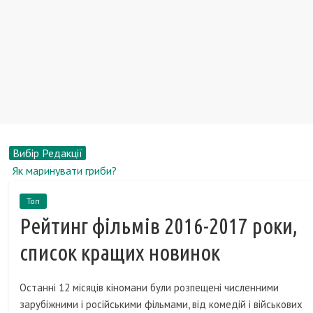
Вибір Редакції
Як маринувати гриби?
Чоловічі міфи про секс
Топ
Рейтинг кращих онлайн ігор
Рейтинг фільмів 2016-2017 роки,
Де придбати транспорт для активного відпочинку
Найвідоміші пісні в світі
список кращих новинок
Останні 12 місяців кіномани були розпещені численними
зарубіжними і російськими фільмами, від комедій і військових