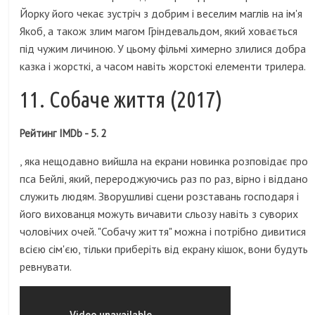
Йорку його чекає зустріч з добрим і веселим маглів на ім'я
Якоб, а також злим магом Гріндевальдом, який ховається
під чужим личиною. У цьому фільмі химерно злилися добра
казка і жорсткі, а часом навіть жорстокі елементи трилера.
11. Собаче життя (2017)
Рейтинг IMDb - 5. 2
, яка нещодавно вийшла на екрани новинка розповідає про
пса Бейлі, який, перероджуючись раз по раз, вірно і віддано
служить людям. Зворушливі сцени розставань господаря і
його вихованця можуть вичавити сльозу навіть з суворих
чоловічих очей. "Собачу життя" можна і потрібно дивитися
всією сім'єю, тільки приберіть від екрану кішок, вони будуть
ревнувати.