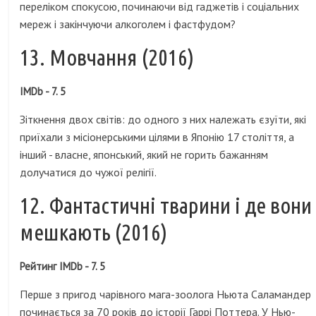
переліком спокусою, починаючи від гаджетів і соціальних
мереж і закінчуючи алкоголем і фастфудом?
13. Мовчання (2016)
IMDb - 7. 5
Зіткнення двох світів: до одного з них належать єзуїти, які
приїхали з місіонерськими цілями в Японію 17 століття, а
інший - власне, японський, який не горить бажанням
долучатися до чужої релігії.
12. Фантастичні тварини і де вони
мешкають (2016)
Рейтинг IMDb - 7. 5
Перше з пригод чарівного мага-зоолога Ньюта Саламандер
починається за 70 років до історії Гаррі Поттера. У Нью-