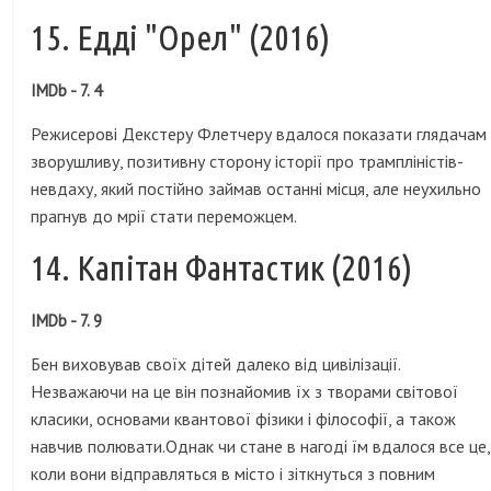
15. Едді "Орел" (2016)
IMDb - 7. 4
Режисерові Декстеру Флетчеру вдалося показати глядачам
зворушливу, позитивну сторону історії про трампліністів-
невдаху, який постійно займав останні місця, але неухильно
прагнув до мрії стати переможцем.
14. Капітан Фантастик (2016)
IMDb - 7. 9
Бен виховував своїх дітей далеко від цивілізації.
Незважаючи на це він познайомив їх з творами світової
класики, основами квантової фізики і філософії, а також
навчив полювати.Однак чи стане в нагоді їм вдалося все це,
коли вони відправляться в місто і зіткнуться з повним