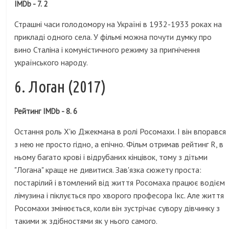
IMDb - 7. 2
Страшні часи голодомору на Україні в 1932-1933 роках на
прикладі одного села. У фільмі можна почути думку про
вино Сталіна і комуністичного режиму за пригнічення
українського народу.
6. Логан (2017)
Рейтинг IMDb - 8. 6
Остання роль Х'ю Джекмана в ролі Росомахи. І він впорався
з нею не просто гідно, а епічно. Фільм отримав рейтинг R, в
ньому багато крові і відрубаних кінцівок, тому з дітьми
"Логана" краще не дивитися. Зав'язка сюжету проста:
постарілий і втомлений від життя Росомаха працює водієм
лімузина і піклується про хворого професора Ікс. Але життя
Росомахи змінюється, коли він зустрічає сувору дівчинку з
такими ж здібностями як у нього самого.