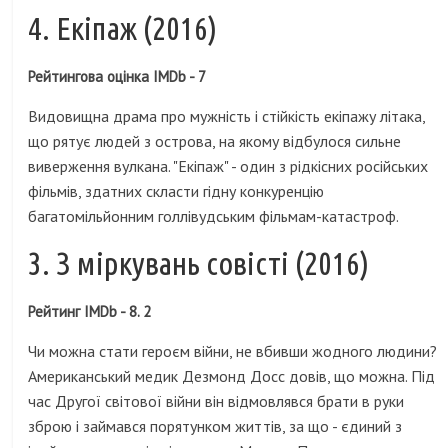
4. Екіпаж (2016)
Рейтингова оцінка IMDb - 7
Видовищна драма про мужність і стійкість екіпажу літака,
що рятує людей з острова, на якому відбулося сильне
виверження вулкана. "Екіпаж" - один з рідкісних російських
фільмів, здатних скласти гідну конкуренцію
багатомільйонним голлівудським фільмам-катастроф.
3. З міркувань совісті (2016)
Рейтинг IMDb - 8. 2
Чи можна стати героєм війни, не вбивши жодного людини?
Американський медик Дезмонд Досс довів, що можна. Під
час Другої світової війни він відмовлявся брати в руки
зброю і займався порятунком життів, за що - єдиний з