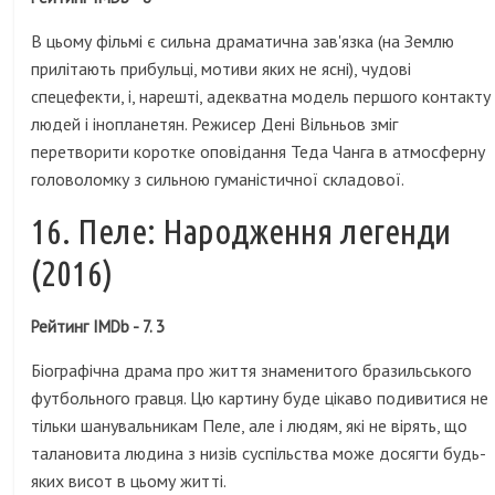
В цьому фільмі є сильна драматична зав'язка (на Землю
прилітають прибульці, мотиви яких не ясні), чудові
спецефекти, і, нарешті, адекватна модель першого контакту
людей і інопланетян. Режисер Дені Вільньов зміг
перетворити коротке оповідання Теда Чанга в атмосферну
головоломку з сильною гуманістичної складової.
16. Пеле: Народження легенди
(2016)
Рейтинг IMDb - 7. 3
Біографічна драма про життя знаменитого бразильського
футбольного гравця. Цю картину буде цікаво подивитися не
тільки шанувальникам Пеле, але і людям, які не вірять, що
талановита людина з низів суспільства може досягти будь-
яких висот в цьому житті.