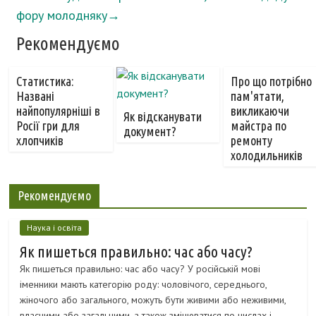
фору молодняку
→
Рекомендуємо
Статистика:
Про що потрібно
Названі
пам'ятати,
найпопулярніші в
викликаючи
Як відсканувати
Росії гри для
майстра по
документ?
хлопчиків
ремонту
холодильників
Рекомендуємо
Наука і освіта
Як пишеться правильно: час або часу?
Як пишеться правильно: час або часу? У російській мові
іменники мають категорію роду: чоловічого, середнього,
жіночого або загального, можуть бути живими або неживими,
власними або загальними, а також змінюватися по числах і