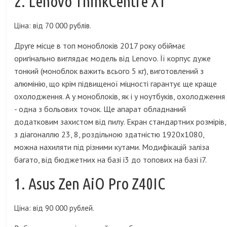
2. Lenovo ThinkCentre X1
Ціна: від 70 000 рублів.
Друге місце в топ моноблоків 2017 року обіймає
оригінально виглядає модель від Lenovo. Її корпус дуже
тонкий (моноблок важить всього 5 кг), виготовлений з
алюмінію, що крім підвищеної міцності гарантує ще краще
охолодження. А у моноблоків, як і у ноутбуків, охолодження
- одна з больових точок. Ще апарат обладнаний
додатковим захистом від пилу. Екран стандартних розмірів,
з діагоналлю 23, 8, роздільною здатністю 1920х1080,
можна нахиляти під різними кутами. Модифікацій заліза
багато, від бюджетних на базі i3 до топових на базі i7.
1. Asus Zen AiO Pro Z40IC
Ціна: від 90 000 рублей.