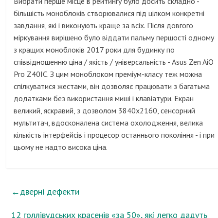
Вибрати перше місце в рейтингу було досить складно -
більшість моноблоків створювалися під цілком конкретні
завдання, які і виконують краще за всіх. Після довгого
міркування вирішено було віддати пальму першості одному
з кращих моноблоків 2017 роки для будинку по
співвідношенню ціна / якість / універсальність - Asus Zen AiO
Pro Z40IC. З цим моноблоком преміум-класу теж можна
спілкуватися жестами, він дозволяє працювати з багатьма
додатками без використання миші і клавіатури. Екран
великий, яскравий, з дозволом 3840х2160, сенсорний
мультитач, вдосконалена система охолодження, велика
кількість інтерфейсів і процесор останнього покоління - і при
цьому не надто висока ціна.
←
дверні дефекти
12 голлівудських красенів «за 50», які легко дадуть