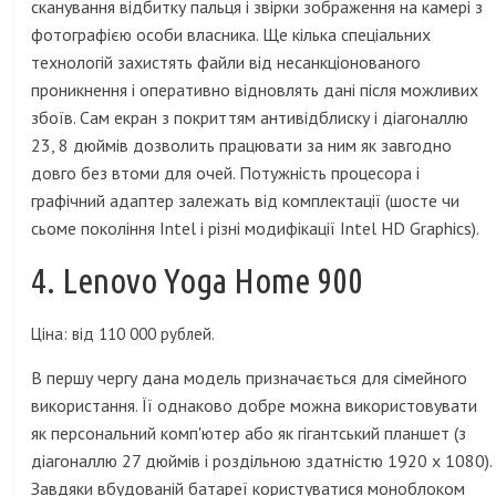
сканування відбитку пальця і ​​звірки зображення на камері з
фотографією особи власника. Ще кілька спеціальних
технологій захистять файли від несанкціонованого
проникнення і оперативно відновлять дані після можливих
збоїв. Сам екран з покриттям антивідблиску і діагоналлю
23, 8 дюймів дозволить працювати за ним як завгодно
довго без втоми для очей. Потужність процесора і
графічний адаптер залежать від комплектації (шосте чи
сьоме покоління Intel і різні модифікації Intel HD Graphics).
4. Lenovo Yoga Home 900
Ціна: від 110 000 рублей.
В першу чергу дана модель призначається для сімейного
використання. Її однаково добре можна використовувати
як персональний комп'ютер або як гігантський планшет (з
діагоналлю 27 дюймів і роздільною здатністю 1920 х 1080).
Завдяки вбудованій батареї користуватися моноблоком