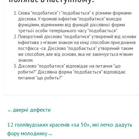
Слова "подобатися" і "подобається" є різними формами
дієслова. У промові інфінітив "подобатися" володіє
функціями, відмінними від функцій дієслівної форми
третьої особи теперішнього часу "подобається".
Поворотний дієслово "подобатися" утворений від основи
інфінітива з м'яким знаком на кінці способом приєднання
постфікса -ся. Дієслово "подобається" утворений таким
же способом, але від основи, яка не закінчується м'яким
знаком.
Дієслово "подобатися" відповідає на питання "що
робити?" Дієслівна форма "подобається" відповідає
питання "що робить?"
←
дверні дефекти
12 голлівудських красенів «за 50», які легко дадуть
фору молодняку
→