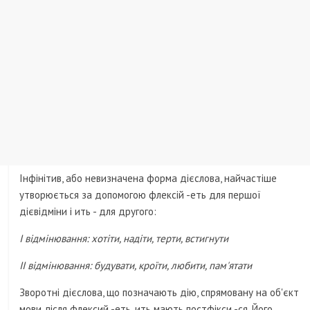
Інфінітив, або невизначена форма дієслова, найчастіше
утворюється за допомогою флексій -еть для першої
дієвідміни і ить - для другого:
I відмінювання: хотіти, надіти, терти, встигнути
II відмінювання: будувати, кроїти, любити, пам'ятати
Зворотні дієслова, що позначають дію, спрямовану на об'єкт
мови, після флексий -еть, ить мають постфікси -ся. Його