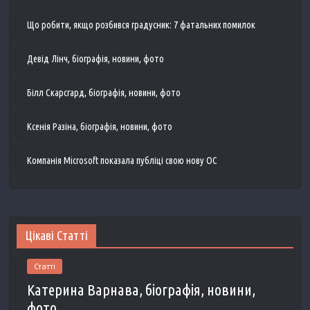
Що робити, якщо розбився градусник: 7 фатальних помилок
Девід Лінч, біографія, новини, фото
Білл Скарсгард, біографія, новини, фото
Ксенія Разіна, біографія, новини, фото
Компанія Microsoft показала публіці свою нову ОС
Цікаві Статті
Статті
Катерина Варнава, біографія, новини,
фото