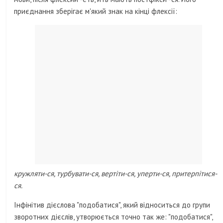
приєднання зберігає м'який знак на кінці флексії:
кружляти-ся, турбувати-ся, вертіти-ся, уперти-ся, притерпітися-
ся.
Інфінітив дієслова "подобатися", який відноситься до групи
зворотних дієслів, утворюється точно так же: "подобатися",