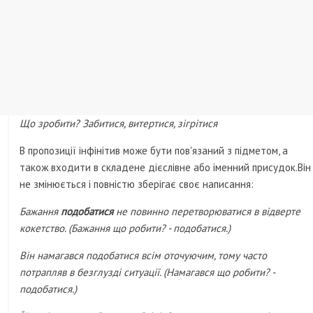
Що зробити? Забитися, витертися, зігрітися
В пропозиції інфінітив може бути пов'язаний з підметом, а
також входити в складене дієслівне або іменний присудок.Він
не змінюється і повністю зберігає своє написання:
Бажання
подобатися
не повинно перетворюватися в відверте
кокетство. (Бажання що робити? - подобатися.)
Він намагався подобатися всім оточуючим, тому часто
потрапляв в безглузді ситуації. (Намагався що робити? -
подобатися.)