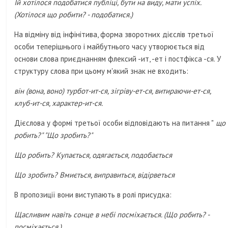
Їй хотілося подобатися публіці, бути на виду, мати успіх.
(Хотілося що робити? - подобатися.)
На відміну від інфінітива, форма зворотних дієслів третьої
особи теперішнього і майбутнього часу утворюється від
основи слова приєднанням флексий -ит, -ет і постфікса -ся. У
структуру слова при цьому м'який знак не входить:
він (вона, воно) турбот-ит-ся, зігріву-ет-ся, витираючи-ет-ся,
клуб-ит-ся, характер-ит-ся.
Дієслова у формі третьої особи відповідають на питання "
що
робить?" "Що зробить?"
Що робить? Купається, одягається, подобається
Що зробить? Вмиється, виправиться, відірветься
В пропозиції вони виступають в ролі присудка:
Щасливим навіть сонце в небі посміхається. (Що робить? -
посміхається.)