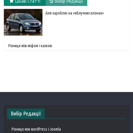
Цікаві Статті
Вибір Редакції
Азія заробляє на «яблучних клонах»
Різниця між міфом і казкою
Вибір Редакції
Різниця між wordPress і Joomla