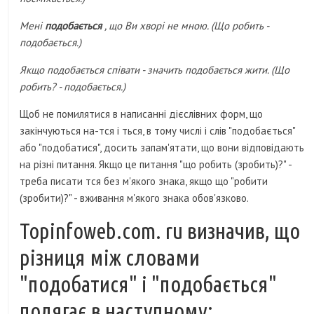
Мені
подобається
, що Ви хворі не мною. (Що робить -
подобається.)
Якщо подобається співати - значить подобається жити. (Що
робить? - подобається.)
Щоб не помилятися в написанні дієслівних форм, що
закінчуються на-тся і ться, в тому числі і слів "подобається"
або "подобатися", досить запам'ятати, що вони відповідають
на різні питання. Якщо це питання "що робить (зробить)?" -
треба писати тся без м'якого знака, якщо що "робити
(зробити)?" - вживання м'якого знака обов'язково.
Topinfoweb.com. ru визначив, що
різниця між словами
"подобатися" і "подобається"
полягає в наступному: