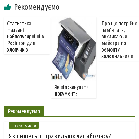
Рекомендуємо
Статистика:
Про що потрібно
Названі
пам'ятати,
найпопулярніші в
викликаючи
Росії гри для
майстра по
хлопчиків
ремонту
холодильників
Як відсканувати
документ?
Рекомендуємо
Наука і освіта
Як пишеться правильно: час або часу?