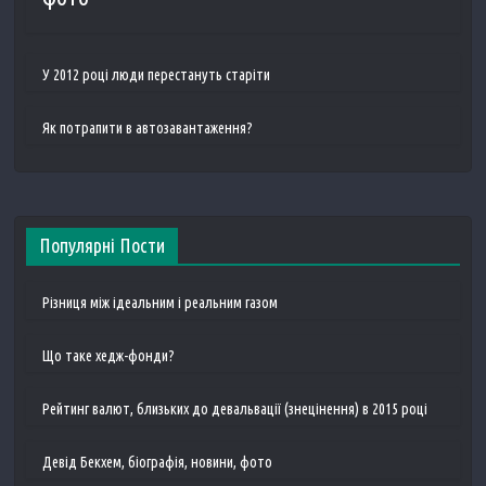
У 2012 році люди перестануть старіти
Як потрапити в автозавантаження?
Популярні Пости
Різниця між ідеальним і реальним газом
Що таке хедж-фонди?
Рейтинг валют, близьких до девальвації (знецінення) в 2015 році
Девід Бекхем, біографія, новини, фото