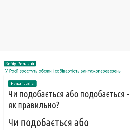
Вибір Редакції
У Росії зростуть обсяги і собівартість вантажоперевезень
Вікторія Короткова, біографія, новини, фото
Наука і освіта
У Санкт-Петербурзі презентували новий непотоплюваний
Чи подобається або подобається -
круїзний теплохід-щуку
8 собак з дивовижними здібностями
як правильно?
У Лондоні працює ліфт, стіни якого покриті кексами
Чи подобається або