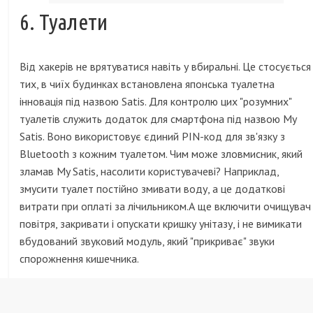
6. Туалети
Від хакерів не врятуватися навіть у вбиральні. Це стосується
тих, в чиїх будинках встановлена ​​японська туалетна
інновація під назвою Satis. Для контролю цих "розумних"
туалетів служить додаток для смартфона під назвою My
Satis. Воно використовує єдиний PIN-код для зв'язку з
Bluetooth з кожним туалетом. Чим може зловмисник, який
зламав My Satis, насолити користувачеві? Наприклад,
змусити туалет постійно змивати воду, а це додаткові
витрати при оплаті за лічильником.А ще включити очищувач
повітря, закривати і опускати кришку унітазу, і не вимикати
вбудований звуковий модуль, який "прикриває" звуки
спорожнення кишечника.