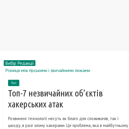
Вибір Редакції
Різниця між гірськими і звичайними лижами
Анжеліка Варум, біографія, новини, фото
Топ
Короткий огляд смартфона Samsung Galaxy S4
Топ-7 незвичайних об'єктів
Рейтинг газових плит з газовою духовкою 2016 року
Онлайн бронювання авіаквитків: наскільки вигідно це
хакерських атак
представникам бізнес-спільноти?
Розвинені технології несуть як благо для споживачів, так і
шкоду, в разі злому хакерами. Це проблема, яка в майбутньому