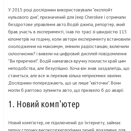
У 2015 році дослідники використовували "експлойт
нульового дня", призначений для Jeep Cherokee і отримали
бездротове управління авто.Водій джипа, репортер, який
брав участь в експерименті, їхав по трасі зі швидкістю 115
кілометрів на годину, коли автори експерименту встановили
охолодження на максимум, змінили радіостанцію, включили
склоочисник? і вивели на цифровий дисплей повідомлення
"Ви приречені!". Водій намагався вручну покласти край цим
неподобства, але безуспішно. Хоча він знав заздалегідь, що
станеться, але все ж пережив кілька неприємних хвилин.
Дослідники попереджають, що це лише "квіточки". Вони
могли б раптово зупинити авто, що призвело б до аварії.
1. Новий комп'ютер
Новий комп'ютер, не підключений до Інтернету, займає
першу строчку високотехнологічних речей, вразливих для