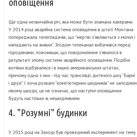
оповіщення
Ще одна незвичайна річ, яка може бути зламана хакерами.
У 2014 році аварійна система оповіщення в штаті Монтана
попереджала телеглядачів, що "мертві з'являються з могил і
нападають на живих". Згодом телеканал вибачився перед
городянами, пояснивши, що повідомлення з'явилося в
результаті злому системи аварійного оповіщення. Подібні
витівки відбувалися і в інших американських штатах,
причому одна з них - під час трансляції дитячого шоу "Барні
і друзі". І хоча розваги "комп'ютерних шкідників" не заподіяли
нікому шкоди, це не означає, що наступні оповіщення
будуть настільки ж нешкідливими.
4. "Розумні" будинки
У 2015 році на Заході був проведений експеримент на тему