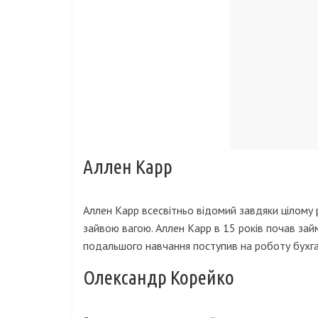
Аллен Карр
Аллен Карр всесвітньо відомий завдяки цілому р
зайвою вагою. Аллен Карр в 15 років почав займ
подальшого навчання поступив на роботу бухга
Олександр Корейко