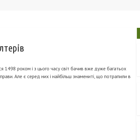
лтерів
орії
ото
я 1498 роком і з цього часу світ бачив вже дуже багатьох
рави. Але є серед них і найбільш знамениті, що потрапили в