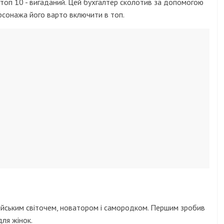
 топ 10 - вигаданий. Цей бухгалтер сколотив за допомогою
ерсонажа його варто включити в топ.
ійським світочем, новатором і самородком. Першим зробив
для жінок.