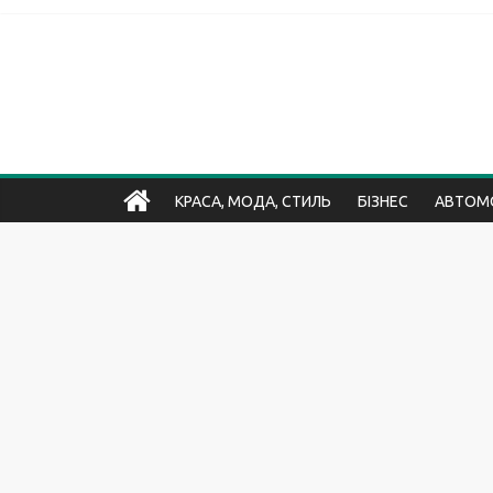
КРАСА, МОДА, СТИЛЬ
БІЗНЕС
АВТОМО
ХОБІ ТА РОЗВАГИ
БУДИНОК, ДАЧА, БУДІВНИЦТ
НЕРУХОМІСТЬ
НАУКА І ОСВІТА
СПОРТ, ФІТН