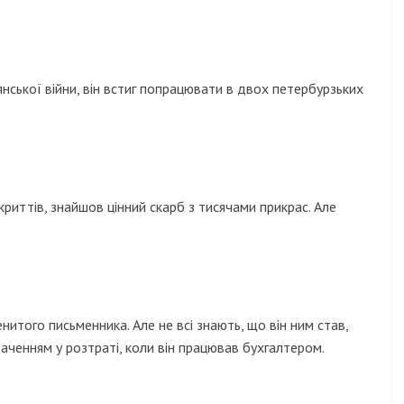
нської війни, він встиг попрацювати в двох петербурзьких
криттів, знайшов цінний скарб з тисячами прикрас. Але
нитого письменника. Але не всі знають, що він ним став,
уваченням у розтраті, коли він працював бухгалтером.