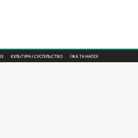
ПЗ
КУЛЬТУРА І СУСПІЛЬСТВО
ЇЖА ТА НАПОЇ
ПРИРОДА
ПСИХОЛОГІЯ І ВІДНОСИНИ