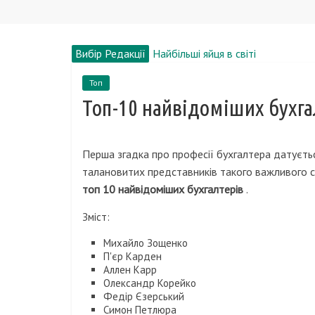
Вибір Редакції
Найбільші яйця в світі
Як вибирати сережки?
Топ
З чого роблять пиво?
Топ-10 найвідоміших бухга
Найбільші фінансові піраміди в іст
Меріл Стріп, біографія, новини, ф
Перша згадка про професії бухгалтера датуєтьс
талановитих представників такого важливого сп
топ 10 найвідоміших бухгалтерів
.
Зміст:
Михайло Зощенко
П'єр Карден
Аллен Карр
Олександр Корейко
Федір Єзерський
Симон Петлюра