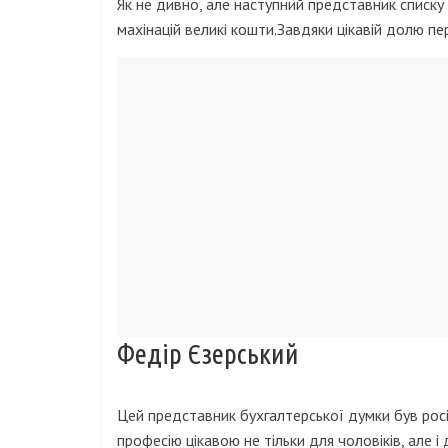
Як не дивно, але наступний представник списку
махінацій великі кошти.Завдяки цікавій долю п
Федір Єзерський
Цей представник бухгалтерської думки був рос
професію цікавою не тільки для чоловіків, але і 