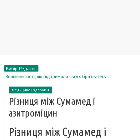
Вибір Редакції
Знаменитості, які підтримали своїх братів-геїв
Як змінилися актори фільму «Жмурки» за 13 років?
Медицина і здоров'я
Кредити росіян будуть записувати в паспорт
Різниця між Сумамед і
Рейтинг самих які важко книг в історії
Тімоті Лірі, біографія, новини, фото
азитроміцин
Різниця між Сумамед і