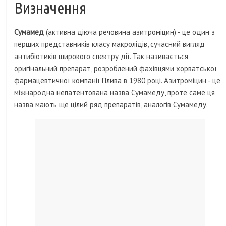
Визначення
Сумамед
(активна діюча речовина азитроміцин) - це один з
перших представників класу макролідів, сучасний вигляд
антибіотиків широкого спектру дії. Так називається
оригінальний препарат, розроблений фахівцями хорватської
фармацевтичної компанії Плива в 1980 році. Азитроміцин - це
міжнародна непатентована назва Сумамеду, проте саме ця
назва мають ще цілий ряд препаратів, аналогів Сумамеду.