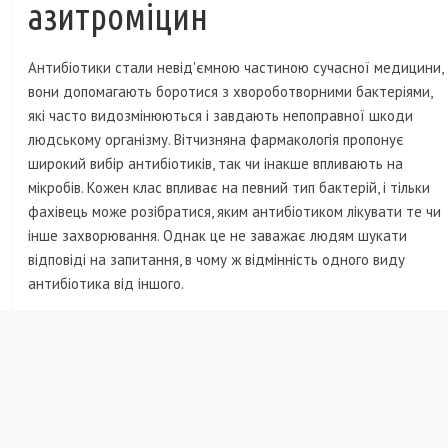
азитроміцин
Антибіотики стали невід'ємною частиною сучасної медицини,
вони допомагають боротися з хвороботворними бактеріями,
які часто видозмінюються і завдають непоправної шкоди
людському організму. Вітчизняна фармакологія пропонує
широкий вибір антибіотиків, так чи інакше впливають на
мікробів. Кожен клас впливає на певний тип бактерій, і тільки
фахівець може розібратися, яким антибіотиком лікувати те чи
інше захворювання. Однак це не заважає людям шукати
відповіді на запитання, в чому ж відмінність одного виду
антибіотика від іншого.