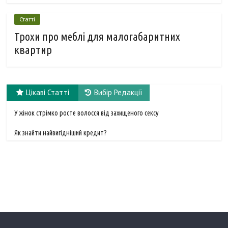
Статті
Трохи про меблі для малогабаритних
квартир
Цікаві Статті
Вибір Редакції
У жінок стрімко росте волосся від захищеного сексу
Як знайти найвигідніший кредит?