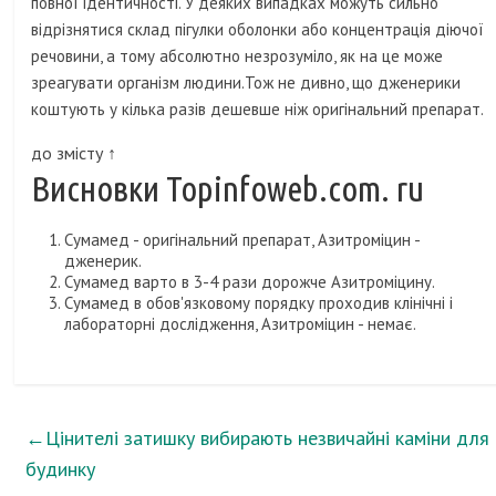
повної ідентичності. У деяких випадках можуть сильно
відрізнятися склад пігулки оболонки або концентрація діючої
речовини, а тому абсолютно незрозуміло, як на це може
зреагувати організм людини.Тож не дивно, що дженерики
коштують у кілька разів дешевше ніж оригінальний препарат.
до змісту ↑
Висновки Topinfoweb.com. ru
Сумамед - оригінальний препарат, Азитроміцин -
дженерик.
Сумамед варто в 3-4 рази дорожче Азитроміцину.
Сумамед в обов'язковому порядку проходив клінічні і
лабораторні дослідження, Азитроміцин - немає.
←
Цінителі затишку вибирають незвичайні каміни для
будинку