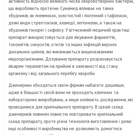
активність відносно великого числа хвороботворних бактерій,
що виробляють протеїни. Сумамед впливає на таких
збудників, як пневмокок, золотистий і піогенний стафілокок,
деякі види стрептококів, хламідії, легіонелли, а також на
збудників гонореї і сифілісу. У вітчизняній медичній практиці
препарат використовується для лікування фарингітів,
тонзилітів, синуситів, отитів та інших інфекцій верхніх
дихальних шляхів, які викликаються вищеназваними
мікроорганізмами. Дозування препарату розраховується
лікарем терапевтом на прийомі в залежності від стану
організму і від загального перебігу хвороби.
Дженерики обходяться своїм фірмам набагато дешевше,
адже в більшості своїй вони не проходять клінічних та
лабораторних випробувань, а лише копіюють дослідження, які
проводилися для оригінального препарату. В ідеалі склад
дженериків повинен повністю повторювати оригінальний
склад препарату, проте різна технологія виготовлення і деякі
інші особливості виробництва не дозволяють домогтися