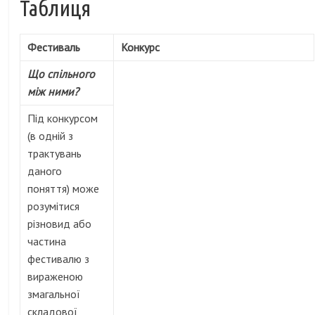
Таблиця
Фестиваль
Конкурс
Що спільного
між ними?
Під конкурсом
(в одній з
трактувань
даного
поняття) може
розумітися
різновид або
частина
фестивалю з
вираженою
змагальної
складової