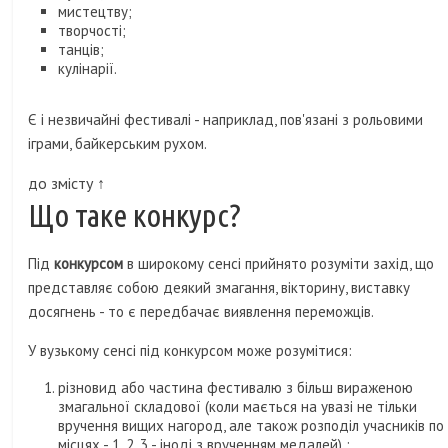
мистецтву;
творчості;
танців;
кулінарії.
Є і незвичайні фестивалі - наприклад, пов'язані з рольовими
іграми, байкерським рухом.
до змісту ↑
Що таке конкурс?
Під
конкурсом
в широкому сенсі прийнято розуміти захід, що
представляє собою деякий змагання, вікторину, виставку
досягнень - то є передбачає виявлення переможців.
У вузькому сенсі під конкурсом може розумітися:
різновид або частина фестивалю з більш вираженою
змагальної складової (коли мається на увазі не тільки
вручення вищих нагород, але також розподіл учасників по
місцях - 1, 2, 3 - іноді з врученням медалей) ;