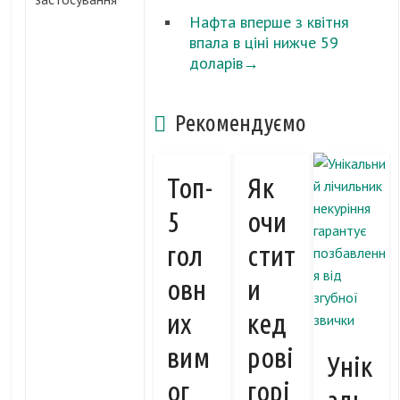
Нафта вперше з квітня
впала в ціні нижче 59
доларів
→
Рекомендуємо
Топ-
Як
5
очи
гол
стит
овн
и
их
кед
вим
рові
Унік
ог
горі