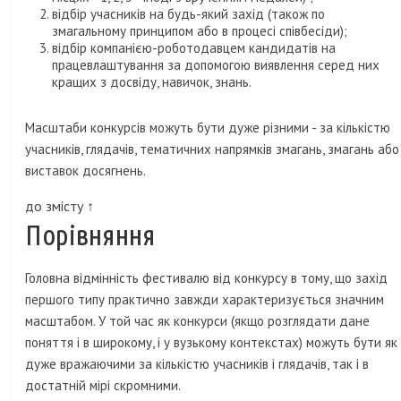
відбір учасників на будь-який захід (також по
змагальному принципом або в процесі співбесіди);
відбір компанією-роботодавцем кандидатів на
працевлаштування за допомогою виявлення серед них
кращих з досвіду, навичок, знань.
Масштаби конкурсів можуть бути дуже різними - за кількістю
учасників, глядачів, тематичних напрямків змагань, змагань або
виставок досягнень.
до змісту ↑
Порівняння
Головна відмінність фестивалю від конкурсу в тому, що захід
першого типу практично завжди характеризується значним
масштабом. У той час як конкурси (якщо розглядати дане
поняття і в широкому, і у вузькому контекстах) можуть бути як
дуже вражаючими за кількістю учасників і глядачів, так і в
достатній мірі скромними.