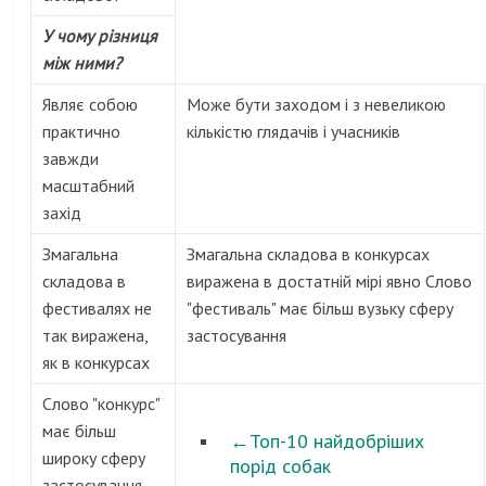
У чому різниця
між ними?
Являє собою
Може бути заходом і з невеликою
практично
кількістю глядачів і учасників
завжди
масштабний
захід
Змагальна
Змагальна складова в конкурсах
складова в
виражена в достатній мірі явно Слово
фестивалях не
"фестиваль" має більш вузьку сферу
так виражена,
застосування
як в конкурсах
Слово "конкурс"
має більш
←
Топ-10 найдобріших
широку сферу
порід собак
застосування