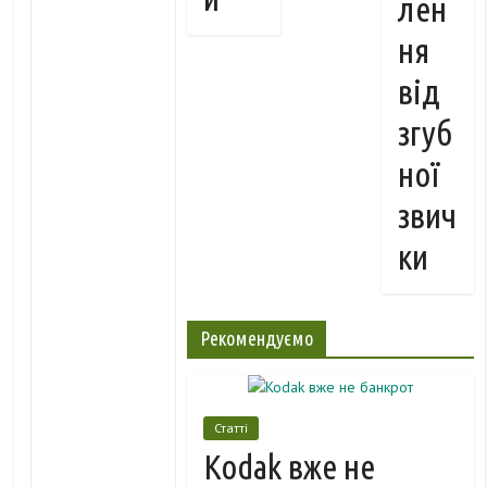
лен
ня
від
згуб
ної
звич
ки
Рекомендуємо
Статті
Kodak вже не