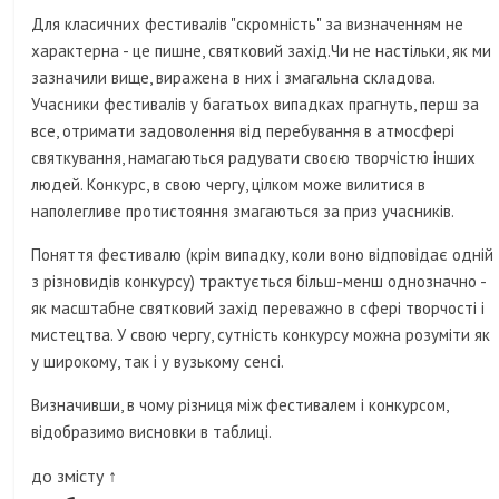
Для класичних фестивалів "скромність" за визначенням не
характерна - це пишне, святковий захід.Чи не настільки, як ми
зазначили вище, виражена в них і змагальна складова.
Учасники фестивалів у багатьох випадках прагнуть, перш за
все, отримати задоволення від перебування в атмосфері
святкування, намагаються радувати своєю творчістю інших
людей. Конкурс, в свою чергу, цілком може вилитися в
наполегливе протистояння змагаються за приз учасників.
Поняття фестивалю (крім випадку, коли воно відповідає одній
з різновидів конкурсу) трактується більш-менш однозначно -
як масштабне святковий захід переважно в сфері творчості і
мистецтва. У свою чергу, сутність конкурсу можна розуміти як
у широкому, так і у вузькому сенсі.
Визначивши, в чому різниця між фестивалем і конкурсом,
відобразимо висновки в таблиці.
до змісту ↑