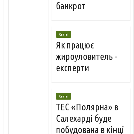
банкрот
Статті
Як працює
жироуловитель -
експерти
Статті
ТЕС «Полярна» в
Салехарді буде
побудована в кінці