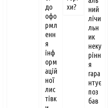
аль
до
хи?
ний
офо
лічи
рмл
льн
енн
ик
я
неку
інф
рінн
орм
я
ацій
гара
ної
нтує
лис
поз
тівк
бав
и