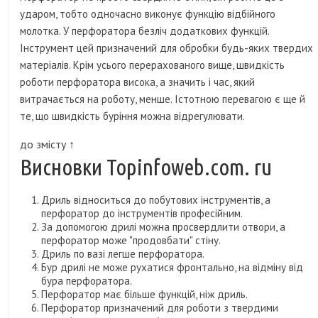
ударом, тобто одночасно виконує функцію відбійного
молотка. У перфоратора безліч додаткових функцій.
Інструмент цей призначений для обробки будь-яких твердих
матеріалів. Крім усього перерахованого вище, швидкість
роботи перфоратора висока, а значить і час, який
витрачається на роботу, менше. Істотною перевагою є ще й
те, що швидкість буріння можна відрегулювати.
до змісту ↑
Висновки Topinfoweb.com. ru
Дриль відноситься до побутових інструментів, а
перфоратор до інструментів професійним.
За допомогою дрилі можна просвердлити отвори, а
перфоратор може "продовбати" стіну.
Дриль по вазі легше перфоратора.
Бур дрилі не може рухатися фронтально, на відміну від
бура перфоратора.
Перфоратор має більше функцій, ніж дриль.
Перфоратор призначений для роботи з твердими