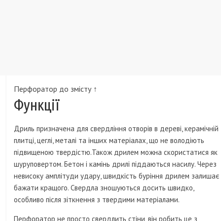
Перфоратор до змісту ↑
Функції
Дриль призначена для свердління отворів в дереві, керамічній
плитці, цеглі, металі та інших матеріалах, що не володіють
підвищеною твердістю.Також дрилем можна скористатися як
шуруповертом. Бетон і камінь дрилі піддаються насилу. Через
невисоку амплітуди удару, швидкість буріння дрилем залишає
бажати кращого. Свердла зношуються досить швидко,
особливо після зіткнення з твердими матеріалами.
Перфоратор не просто свердлить стіни, він робить це з