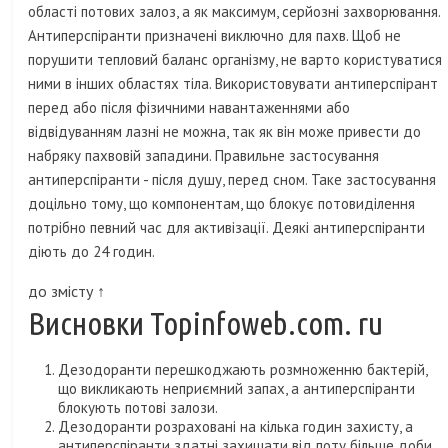
області потових залоз, а як максимум, серйозні захворювання.
Антиперспіранти призначені виключно для пахв. Щоб не
порушити тепловий баланс організму, не варто користуватися
ними в інших областях тіла. Використовувати антиперспірант
перед або після фізичними навантаженнями або
відвідуванням лазні не можна, так як він може привести до
набряку пахвовій западини. Правильне застосування
антиперспіранти - після душу, перед сном. Таке застосування
доцільно тому, що компонентам, що блокує потовиділення
потрібно певний час для активізації. Деякі антиперспіранти
діють до 24 годин.
до змісту ↑
Висновки Topinfoweb.com. ru
Дезодоранти перешкоджають розмноженню бактерій,
що викликають неприємний запах, а антиперспіранти
блокують потові залози.
Дезодоранти розраховані на кілька годин захисту, а
антиперспіранти здатні захищати від поту більше доби.