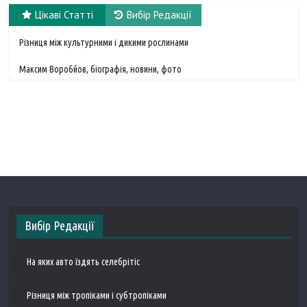
Цікаві Статті
Вибір Редакції
Різниця між культурними і дикими рослинами
Максим Воробйов, біографія, новини, фото
Вибір Редакції
На яких авто їздять селебрітіс
Різниця між тропіками і субтропіками