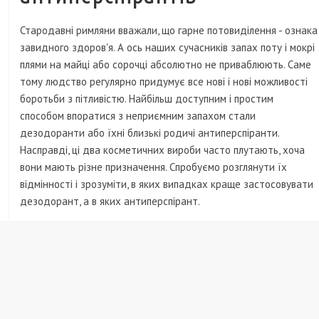
Стародавні римляни вважали, що гарне потовиділення - ознака
завидного здоров'я. А ось наших сучасників запах поту і мокрі
плями на майці або сорочці абсолютно не приваблюють. Саме
тому людство регулярно придумує все нові і нові можливості
боротьби з пітливістю. Найбільш доступним і простим
способом впоратися з неприємним запахом стали
дезодоранти або їхні близькі родичі антиперспіранти.
Насправді, ці два косметичних вироби часто плутають, хоча
вони мають різне призначення. Спробуємо розглянути їх
відмінності і зрозуміти, в яких випадках краще застосовувати
дезодорант, а в яких антиперспірант.