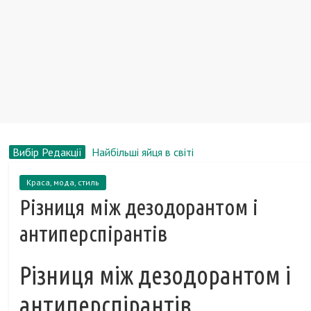
Вибір Редакції
Найбільші яйця в світі
Як вибирати сережки?
Краса, мода, стиль
З чого роблять пиво?
Різниця між дезодорантом і
Найбільші фінансові піраміди в історії
Меріл Стріп, біографія, новини, фото
антиперспірантів
Різниця між дезодорантом і
антиперспірантів