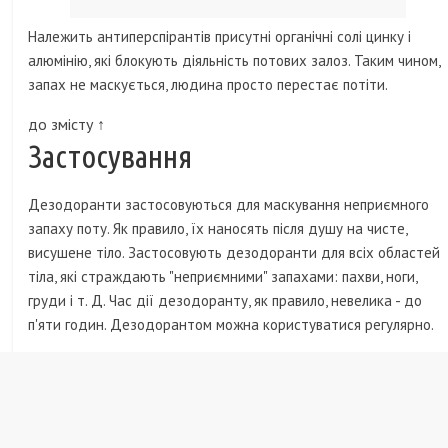
Належить антиперспірантів присутні органічні солі цинку і
алюмінію, які блокують діяльність потових залоз. Таким чином,
запах не маскується, людина просто перестає потіти.
до змісту ↑
Застосування
Дезодоранти застосовуються для маскування неприємного
запаху поту. Як правило, їх наносять після душу на чисте,
висушене тіло. Застосовують дезодоранти для всіх областей
тіла, які страждають "неприємними" запахами: пахви, ноги,
груди і т. Д. Час дії дезодоранту, як правило, невелика - до
п'яти годин. Дезодорантом можна користуватися регулярно.