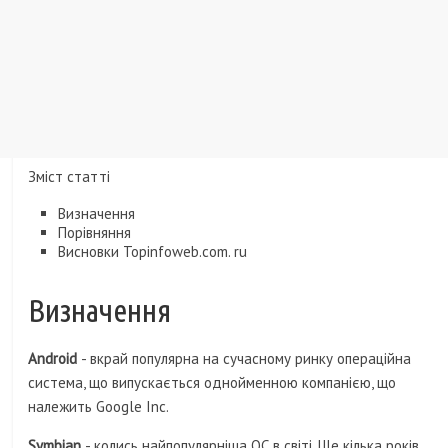
Зміст статті
Визначення
Порівняння
Висновки Topinfoweb.com. ru
Визначення
Android
- вкрай популярна на сучасному ринку операційна
система, що випускається однойменною компанією, що
належить Google Inc.
Symbian
- колись найпопулярніша ОС в світі. Ще кілька років