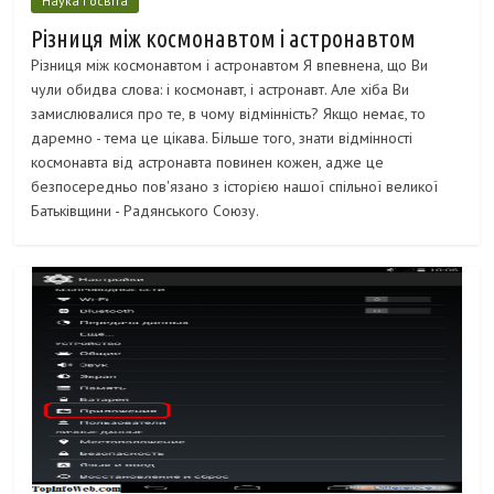
Наука і освіта
Різниця між космонавтом і астронавтом
Різниця між космонавтом і астронавтом Я впевнена, що Ви
чули обидва слова: і космонавт, і астронавт. Але хіба Ви
замислювалися про те, в чому відмінність? Якщо немає, то
даремно - тема це цікава. Більше того, знати відмінності
космонавта від астронавта повинен кожен, адже це
безпосередньо пов'язано з історією нашої спільної великої
Батьківщини - Радянського Союзу.