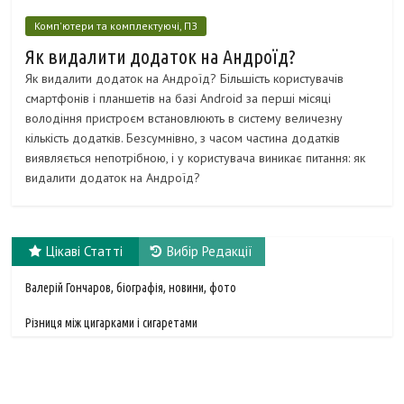
Комп'ютери та комплектуючі, ПЗ
Як видалити додаток на Андроїд?
Як видалити додаток на Андроїд? Більшість користувачів
смартфонів і планшетів на базі Android за перші місяці
володіння пристроєм встановлюють в систему величезну
кількість додатків. Безсумнівно, з часом частина додатків
виявляється непотрібною, і у користувача виникає питання: як
видалити додаток на Андроїд?
Цікаві Статті
Вибір Редакції
Валерій Гончаров, біографія, новини, фото
Різниця між цигарками і сигаретами