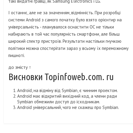
такі видатні гравці, як Samsung Electronics і LG.
І останнє, але не за значенням, відмінність. При розробці
системи Android з самого початку було взято орієнтир на
універсальність - планувалося оснастити ОС не тільки
набирають в той час популярність смартфони, але більш
широкий спектр пристроїв. Результати настільки гнучкою
політики можна спостерігати зараз у всьому їх переможному
пишноті.
до змісту ↑
Висновки Topinfoweb.com. ru
Android, на відміну від Symbian, є чинним проектом.
Android має відкритий вихідний код, а члени ради
Symbian обмежили доступ до ісходникам.
Android універсальний, чого не скажеш про Symbian.