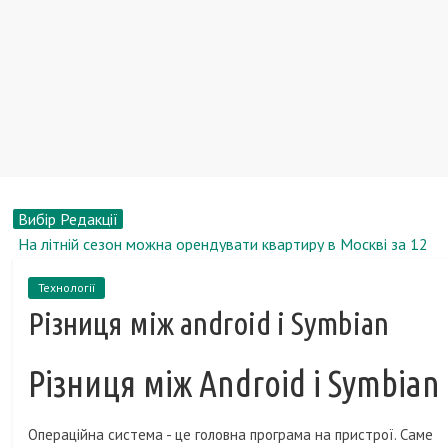
Вибір Редакції
На літній сезон можна орендувати квартиру в Москві за 12
тисяч рублів
Технології
Телефон Верту - практично найдорожчий телефон в світі.
Різниця між android і Symbian
Дізнайся, скільки коштує хоча б одна оригінальна зарядка
Vertu!
Розробники повідомили дату початку продажів Star Wars
Різниця між Android і Symbian
1313
Компанія Air France забезпечить багаж своїх пасажирів
Операційна система - це головна програма на пристрої. Саме
GPS-датчиками