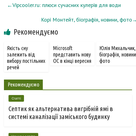
←
Vipcooler.ru: плюси сучасних кулерів для води
Корі Монтейт, біографія, новини, фото
Рекомендуємо
Якість сну
Microsoft
Юлія Михальчик,
залежить від
представить нову
біографія, новини
вибору постільних
ОС в кінці вересня
фото
речей
Рекомендуємо
Статті
Септик як альтернатива вигрібній ямі в
системі каналізації заміського будинку