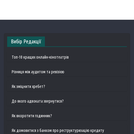
Вибір Редакції
Топ-10 кращих онлайн-кінотеатрів
Різниця між аудитом та ревізією
Як зміцнити хребет?
До якого адвоката звернутися?
Як вкоротити годинник?
Як домовитися з банком про реструктуризацію кредиту