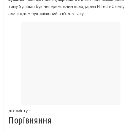
тому Symbian був непереможним володарем HiTech-Олімпу,
але згодом був зміщений з п'єдесталу.
до змісту ↑
Порівняння