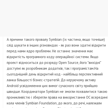
А причини такого провалу Symbian (їх частина, якщо точніше)
слід шукати в інших різновидах - як раз вони здатні відкрити
перед нами ядро ​​проблеми. Не останнє значення має
відкритість програмного коду операційної системи. Якщо
проект відноситься до розряду Open Source, його "вихідні"
доступні як розробникам додатків, так і програмістам.На
сьогоднішній день відкритий код - найбільш перспективний
ланка більшості бізнес-стратегій. До керуючому активу
Android усвідомлення цих вимог сучасного світу прийшло
швидше. Координатори Symbian не змогли похвалитися такою
проникливістю і зберегли права на використання ОС всередині
кола членів Symbian Foundation, до якого, до речі, належали