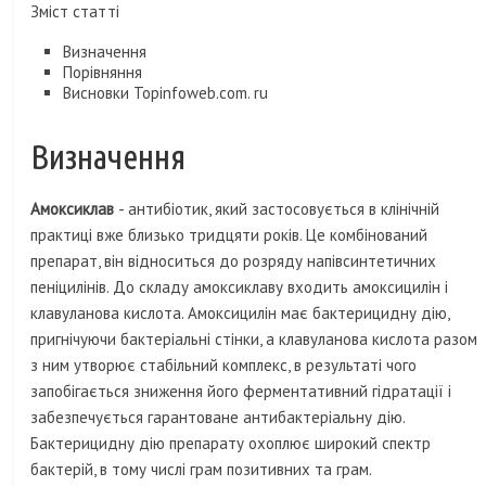
Зміст статті
Визначення
Порівняння
Висновки Topinfoweb.com. ru
Визначення
Амоксиклав
- антибіотик, який застосовується в клінічній
практиці вже близько тридцяти років. Це комбінований
препарат, він відноситься до розряду напівсинтетичних
пеніцилінів. До складу амоксиклаву входить амоксицилін і
клавуланова кислота. Амоксицилін має бактерицидну дію,
пригнічуючи бактеріальні стінки, а клавуланова кислота разом
з ним утворює стабільний комплекс, в результаті чого
запобігається зниження його ферментативний гідратації і
забезпечується гарантоване антибактеріальну дію.
Бактерицидну дію препарату охоплює широкий спектр
бактерій, в тому числі грам позитивних та грам.