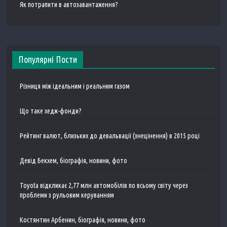
Як потрапити в автозавантаження?
Популярні Пости
Різниця між ідеальним і реальним газом
Що таке хедж-фонди?
Рейтинг валют, близьких до девальвації (знецінення) в 2015 році
Девід Бекхем, біографія, новини, фото
Toyota відкликає 2,77 млн ​​автомобілів по всьому світу через
проблеми з рульовим керуванням
Костянтин Арбенин, біографія, новини, фото