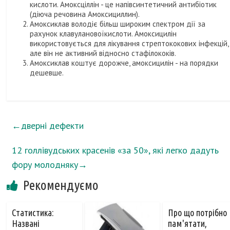
кислоти. Амоксціллін - це напівсинтетичний антибіотик
(діюча речовина Амоксициллин).
Амоксиклав володіє більш широким спектром дії за
рахунок клавулановоїкислоти. Амоксицилін
використовується для лікування стрептококових інфекцій,
але він не активний відносно стафілококів.
Амоксиклав коштує дорожче, амоксицилін - на порядки
дешевше.
←
дверні дефекти
12 голлівудських красенів «за 50», які легко дадуть
фору молодняку
→
Рекомендуємо
Статистика:
Про що потрібно
Названі
пам'ятати,