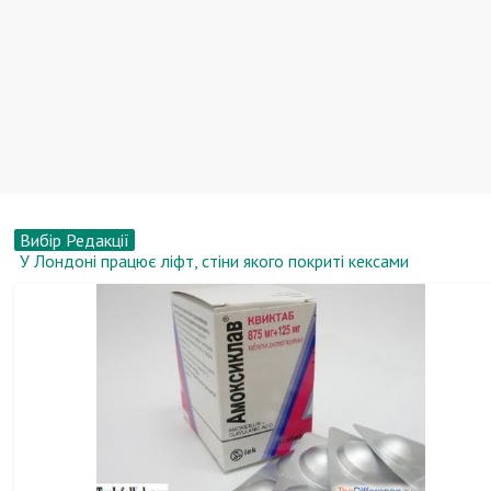
Вибір Редакції
У Росії зростуть обсяги і собівартість вантажоперевезень
Вікторія Короткова, біографія, новини, фото
У Санкт-Петербурзі презентували новий непотоплюваний
круїзний теплохід-щуку
8 собак з дивовижними здібностями
У Лондоні працює ліфт, стіни якого покриті кексами