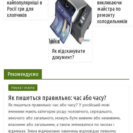
найпопулярніші в
викликаючи
Росії гри для
майстра по
хлопчиків
ремонту
холодильників
Як відсканувати
документ?
Рекомендуємо
Наука і освіта
Як пишеться правильно: час або часу?
Як пишеться правильно: час або часу? У російській мові
іменники мають категорію роду: чоловічого, середнього,
жіночого або загального, можуть бути живими або неживими,
власними або загальними, а також змінюватися по числах і
відмінках. Зміна відмінкових закінчень відповідає певному