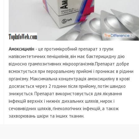
Амоксицилін
- це протимікробний препарат з групи
напівсинтетичних пеніцилінів, він має бактерицидну дію
відносно грампозитивних мікроорганізмів.Препарат добре
всмоктується при пероральному прийомі і проникає в рідини
організму. Максимальна концентрація амоксициліну в крові
досягається через 2 години після прийому, потім швидко
знижується. Препарат використовується для лікування
інфекцій верхніх і нижніх дихальних шляхів, нирок і
сечовивідних шляхів, гінекологічних інфекцій, а також
захворювань шкіри та інших тканин.