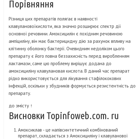
Порівняння
Різниця цих препаратів полягає в наявності
клавулановоїкислоти, яка значно розширює спектр дії
основної речовини. Амоксицилін є похідним речовиною
ампіциліну, він має бактерицидну дію за рахунок впливу на
клітинну оболонку бактерії. Очевидним недоліком цього
препарату є його повна беззахисність перед виробленням
лактамази, саме цю проблему вирішує додана до
амоксициліну клавулановая кислота. В даний час препарат
рідко використовується для лікування стафілококових
інфекцій, оскільки у збудників формується резистентність до
препарату.
до змісту ↑
Висновки Topinfoweb.com. ru
Амоксиклав - це напівсинтетичний комбінований
препарат, складається з Амоксициліну і клавуланової