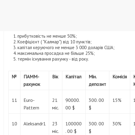
прибутковість не менше 50%;
Коефіцієнт ( "Калмар") від 10 пунктів;
капітал керуючого не менше 3 000 доларів США;
максимальна просадка не більше 25%;
термін існування рахунку - від року.
№
ПАММ-
Вік
Капітал
Мін.
Комісія
рахунок
депозит
11
Euro-
21
90000.
300. 00
15%
Pattern
міс.
00 $
$
10
Aleksandr1
23
100000
300. 00
30%
міс.
. 00 $
$