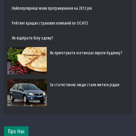
Найпопулярніші мови програмування на 2013 рік
Рейтинг кращих страхових компаній по ОСАГО
Як відіпрати білу одежу?
Як приготувати осетинські пироги будинку?
За статистикою люди стали митися рідше
Про Нас