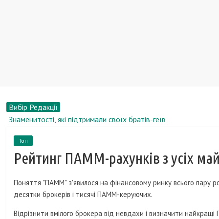
Вибір Редакції
Знаменитості, які підтримали своїх братів-геїв
Як змінилися актори фільму «Жмурки» за 13 років?
Топ
Кредити росіян будуть записувати в паспорт
Рейтинг ПАММ-рахунків з усіх ма
Рейтинг самих які важко книг в історії
Тімоті Лірі, біографія, новини, фото
Поняття "ПАММ" з'явилося на фінансовому ринку всього пару ро
десятки брокерів і тисячі ПАММ-керуючих.
Відрізнити вмілого брокера від невдахи і визначити найкращ