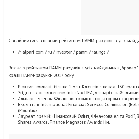
Ознайомитися з повним рейтингом ПАММ-рахунків з усіх майда
// alpari. com / ru / investor / pamm / ratings /
Згідно з рейтингом ПАММ рахунків з усіх майданчиків, брокер "
кращі ПАММ-рахунки 2017 року.
В активі компанії більше 1 млн. Клієнтів з понад 150 країн с
Згідно з дослідженням Interfax ЦЕА, Альпарі є найбільши
Альпарі є членом Фінансової комісії і ініціатором створен
Входить в International Financial Services Commission (Beliz
(Mauritius).
Лауреат премій: Фінансовий Олімп, Фінансова еліта Росії, 
Shares Awards, Finance Magnates Awards і ін.