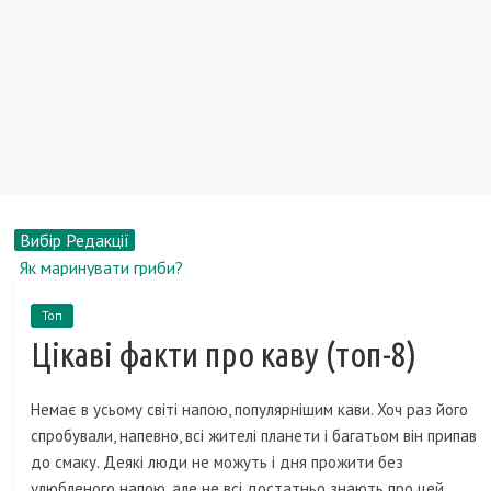
Вибір Редакції
Як маринувати гриби?
Чоловічі міфи про секс
Топ
Рейтинг кращих онлайн ігор
Цікаві факти про каву (топ-8)
Де придбати транспорт для активного відпочинку
Найвідоміші пісні в світі
Немає в усьому світі напою, популярнішим кави. Хоч раз його
спробували, напевно, всі жителі планети і багатьом він припав
до смаку. Деякі люди не можуть і дня прожити без
улюбленого напою, але не всі достатньо знають про цей