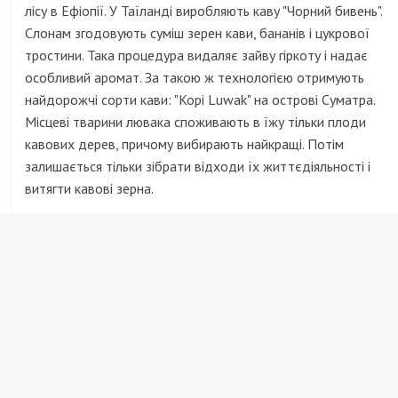
лісу в Ефіопії. У Таїланді виробляють каву "Чорний бивень".
Слонам згодовують суміш зерен кави, бананів і цукрової
тростини. Така процедура видаляє зайву гіркоту і надає
особливий аромат. За такою ж технологією отримують
найдорожчі сорти кави: "Kopi Luwak" на острові Суматра.
Місцеві тварини лювака споживають в їжу тільки плоди
кавових дерев, причому вибирають найкращі. Потім
залишається тільки зібрати відходи їх життєдіяльності і
витягти кавові зерна.