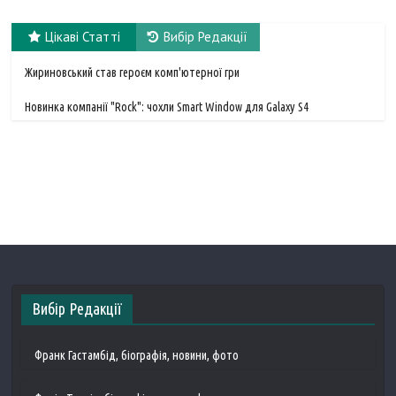
Цікаві Статті
Вибір Редакції
Жириновський став героєм комп'ютерної гри
Новинка компанії "Rock": чохли Smart Window для Galaxy S4
Вибір Редакції
Франк Гастамбід, біографія, новини, фото