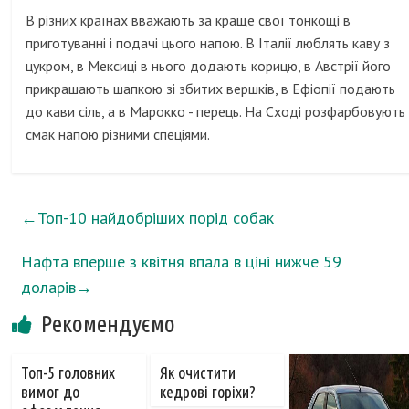
В різних країнах вважають за краще свої тонкощі в
приготуванні і подачі цього напою. В Італії люблять каву з
цукром, в Мексиці в нього додають корицю, в Австрії його
прикрашають шапкою зі збитих вершків, в Ефіопії подають
до кави сіль, а в Марокко - перець. На Сході розфарбовують
смак напою різними спеціями.
←
Топ-10 найдобріших порід собак
Нафта вперше з квітня впала в ціні нижче 59
доларів
→
Рекомендуємо
Топ-5 головних
Як очистити
вимог до
кедрові горіхи?