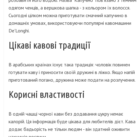
розбавити його водою. Назва "Капучіно" пов'язано з темним
одягом ченців, а вершкова шапка - з кольором їх волосся.
Сьогодні цілком можна приготувати смачний капучино в
домашніх умовах, використовуючи популярні кавомашини
De'Longhi.
Цікаві кавові традиції
В арабських країнах існує така традиція: чоловік повинен
готувати каву і приносити своїй дружині в ліжко. Якщо напій
приготований погано, дружина може подати на розлучення.
Корисні властивості
В одній чашці чорної кави без додавання цукру немає
калорій. Ця інформація буде цікава для любителів дієт. Кава
додає бадьорість не тільки людям - він здатний оживити
чахнущіе рослини.