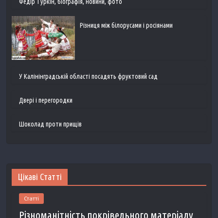
Федір Туркін, біографія, новини, фото
Різниця між білорусами і росіянами
У Калінінградській області посадять фруктовий сад
Двері і перегородки
Шоколад проти прищів
Цікаві Статті
Статті
Різноманітність покрівельного матеріалу