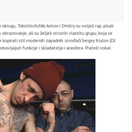
ugu, Tekstilschchiki Anton i Dmitry su voljeli rap, pisali
obrazovanje, ali su željeli stvoriti vlastitu grupu, koja se
e kopirati stil modernih zapadnih. izvođači.Sergey Krylov (DJ
avljajući funkcije i skladatelja i aranžera. Prateći vokal