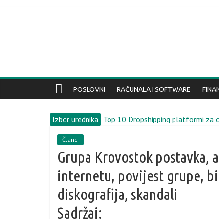
POSLOVNI
RAČUNALA I SOFTWARE
FINA
Top 10 Dropshipping platformi za o
Izbor urednika
Postao poznat datum desetog We
10 savjeta za postavljanje kontek
Članci
11 tehnika brainstorminga
Grupa Krovostok postavka, a
18 botova i usluga za rad s kanali
internetu, povijest grupe, bio
diskografija, skandali
Sadržaj: