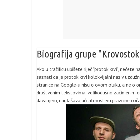
Biografija grupe "Krovostok
Ako u tražilicu upišete riječ "protok krvi", nećete n
saznati da je protok krvi kolokvijalni naziv uzdužn
stranice na Google-u nisu o ovom oluku, a ne o or
društvenim tekstovima, velikodušno začinjenim o
davanjem, naglašavajući atmosferu praznine i oča