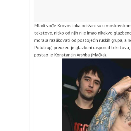
Mladi vođe Krovostoka održani su u moskovskom okr
tekstove, nitko od njih nije imao nikakvo glazbeno 
morala razlikovati od postojećih ruskih grupa, a n
Polutrup) preuzeo je glazbeni raspored tekstova, ob
postao je Konstantin Arshba (Mačka).