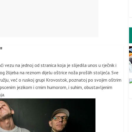
"
aći vezu na jednoj od stranica koja je slijedila unos u rječnik i
og žlijeba na reznom dijelu oštrice noža prošlih stoljeća. Sve
užju, već o ruskoj grupi Krovostok, poznatoj po svojim oštrim
pscenim jezikom i crnim humorom, i suhim, obustavljenim
ja.