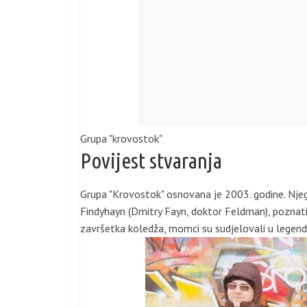
Grupa "krovostok"
Povijest stvaranja
Grupa "Krovostok" osnovana je 2003. godine. Njego
Findyhayn (Dmitry Fayn, doktor Feldman), poznati
završetka koledža, momci su sudjelovali u legen