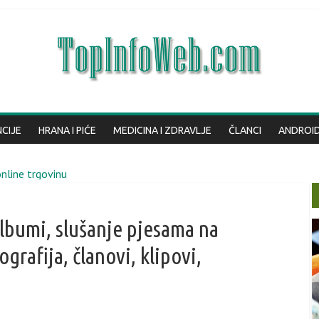
NCIJE
HRANA I PIĆE
MEDICINA I ZDRAVLJE
ČLANCI
ANDROI
nline trgovinu
bmastera
stualnog oglašavanja u nekretninama
lbumi, slušanje pjesama na
ma i chatovima u Telegramu
grafija, članovi, klipovi,