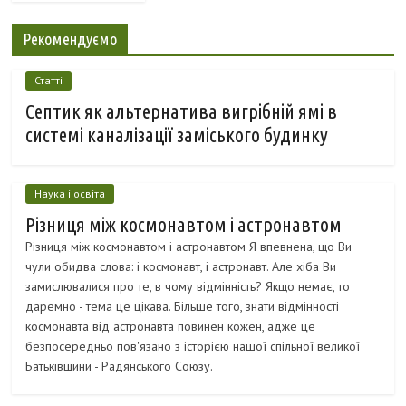
Рекомендуємо
Статті
Септик як альтернатива вигрібній ямі в
системі каналізації заміського будинку
Наука і освіта
Різниця між космонавтом і астронавтом
Різниця між космонавтом і астронавтом Я впевнена, що Ви
чули обидва слова: і космонавт, і астронавт. Але хіба Ви
замислювалися про те, в чому відмінність? Якщо немає, то
даремно - тема це цікава. Більше того, знати відмінності
космонавта від астронавта повинен кожен, адже це
безпосередньо пов'язано з історією нашої спільної великої
Батьківщини - Радянського Союзу.