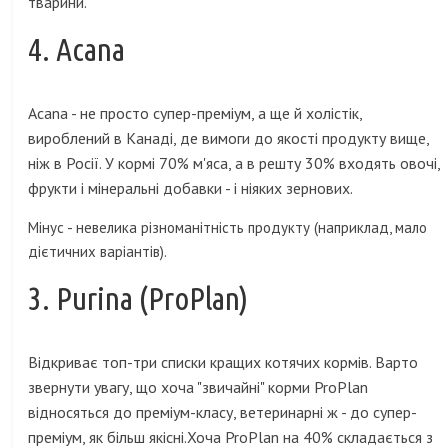
тварини.
4. Acana
Acana - не просто супер-преміум, а ще й холістік,
вироблений в Канаді, де вимоги до якості продукту вище,
ніж в Росії. У кормі 70% м'яса, а в решту 30% входять овочі,
фрукти і мінеральні добавки - і ніяких зернових.
Мінус - невелика різноманітність продукту (наприклад, мало
дієтичних варіантів).
3. Purina (ProPlan)
Відкриває топ-три списки кращих котячих кормів. Варто
звернути увагу, що хоча "звичайні" корми ProPlan
відносяться до преміум-класу, ветеринарні ж - до супер-
преміум, як більш якісні.Хоча ProPlan на 40% складається з