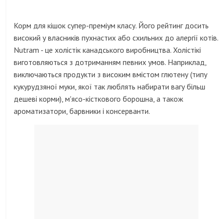
Корм ​​для кішок супер-преміум класу. Його рейтинг досить
високий у власників пухнастих або схильних до алергії котів.
Nutram - це холістік канадського виробництва. Холістікі
виготовляються з дотриманням певних умов. Наприклад,
виключаються продукти з високим вмістом глютену (типу
кукурудзяної муки, якої так люблять набирати вагу більш
дешеві корми), м'ясо-кісткового борошна, а також
ароматизатори, барвники і консерванти.