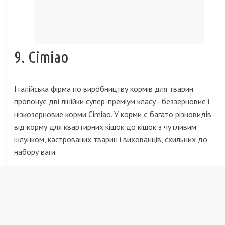
9. Cimiao
Італійська фірма по виробництву кормів для тварин
пропонує дві лінійки супер-преміум класу - беззерновие і
нізкозерновие корми Cimiao. У корми є багато різновидів -
від корму для квартирних кішок до кішок з чутливим
шлунком, кастрованих тварин і вихованців, схильних до
набору ваги.