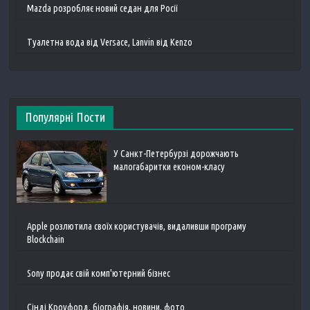
Mazda розробляє новий седан для Росії
Туалетна вода від Versace, Lanvin від Kenzo
Популярні Пости
У Санкт-Петербурзі дорожчають
малогабаритки економ-класу
Apple розлютила своїх користувачів, видаливши програму
Blockchain
Sony продає свій комп'ютерний бізнес
Сінді Кроуфорд, біографія, новини, фото