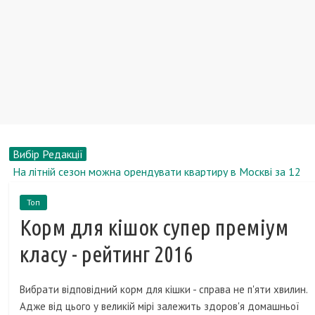
Вибір Редакції
На літній сезон можна орендувати квартиру в Москві за 12
тисяч рублів
Топ
Телефон Верту - практично найдорожчий телефон в світі.
Корм ​​для кішок супер преміум
Дізнайся, скільки коштує хоча б одна оригінальна зарядка
Vertu!
класу - рейтинг 2016
Розробники повідомили дату початку продажів Star Wars
1313
Вибрати відповідний корм для кішки - справа не п'яти хвилин.
Компанія Air France забезпечить багаж своїх пасажирів
Адже від цього у великій мірі залежить здоров'я домашньої
GPS-датчиками