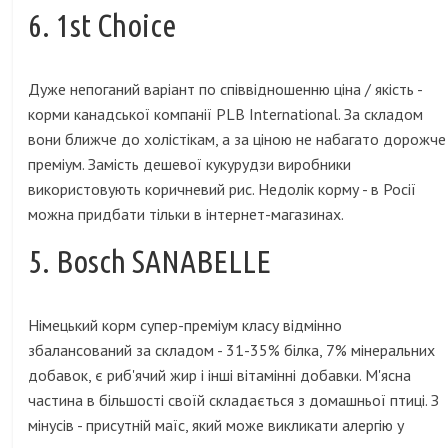
6. 1st Choice
Дуже непоганий варіант по співвідношенню ціна / якість -
корми канадської компанії PLB International. За складом
вони ближче до холістікам, а за ціною не набагато дорожче
преміум. Замість дешевої кукурудзи виробники
використовують коричневий рис. Недолік корму - в Росії
можна придбати тільки в інтернет-магазинах.
5. Bosch SANABELLE
Німецький корм супер-преміум класу відмінно
збалансований за складом - 31-35% білка, 7% мінеральних
добавок, є риб'ячий жир і інші вітамінні добавки. М'ясна
частина в більшості своїй складається з домашньої птиці. З
мінусів - присутній маїс, який може викликати алергію у