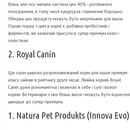
білка, але ось чимала частина цих 40% - рослинного
походження, в тому числі кукурудза і пшеничне борошно.
Обидва цих продукту можуть бути алергенами для кішок.
Однак поряд з цим в кормі є добавки пребіотиків і
ферментів, які зазвичай присутні в супер-преміум класі і
холістіках.
2. Royal Canin
Ще один широко розрекламований корм для кішок преміум-
класу зайняв в рейтингу друге місце. Лінійка кормів Royal
Canin дуже різноманітна і включає в себе і сухі і вологі
корми. Ветеринарні з них більш якісні і можуть бути віднесені
швидше до супер-преміуму.
1. Natura Pet Produkts (Innova Evo)