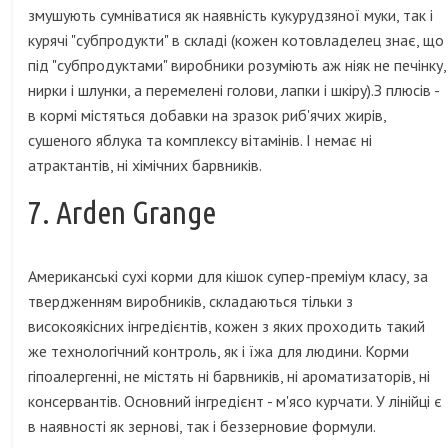
змушують сумніватися як наявність кукурудзяної муки, так і
курячі "субпродукти" в складі (кожен котовладелец знає, що
під "субпродуктами" виробники розуміють аж ніяк не печінку,
нирки і шлунки, а перемелені голови, лапки і шкіру).З плюсів -
в кормі містяться добавки на зразок риб'ячих жирів,
сушеного яблука та комплексу вітамінів. І немає ні
атрактантів, ні хімічних барвників.
7. Arden Grange
Американські сухі корми для кішок супер-преміум класу, за
твердженням виробників, складаються тільки з
високоякісних інгредієнтів, кожен з яких проходить такий
же технологічний контроль, як і їжа для людини. Корми
гіпоалергенні, не містять ні барвників, ні ароматизаторів, ні
консервантів. Основний інгредієнт - м'ясо курчати. У лінійці є
в наявності як зернові, так і беззерновие формули.