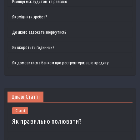
Різниця між аудитом та ревізією
Як зміцнити хребет?
До якого адвоката звернутися?
Як вкоротити годинник?
Як домовитися з банком про реструктуризацію кредиту
Цікаві Статті
Статті
Як правильно полювати?