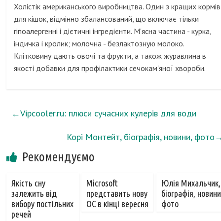
Холістік американського виробництва. Один з кращих кормів
для кішок, відмінно збалансований, що включає тільки
гіпоалергенні і дієтичні інгредієнти. М'ясна частина - курка,
індичка і кролик; молочна - безлактозную молоко.
Клітковину дають овочі та фрукти, а також журавлина в
якості добавки для профілактики сечокам'яної хвороби.
←
Vipcooler.ru: плюси сучасних кулерів для води
Корі Монтейт, біографія, новини, фото
Рекомендуємо
Якість сну
Microsoft
Юлія Михальчик,
залежить від
представить нову
біографія, новини
вибору постільних
ОС в кінці вересня
фото
речей