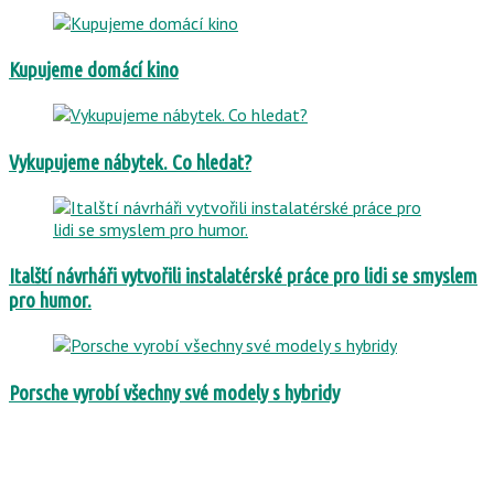
Kupujeme domácí kino
Vykupujeme nábytek. Co hledat?
Italští návrháři vytvořili instalatérské práce pro lidi se smyslem
pro humor.
Porsche vyrobí všechny své modely s hybridy