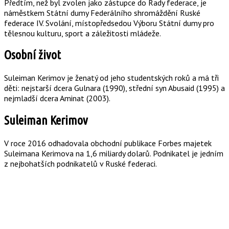
Předtím, než byl zvolen jako zástupce do Rady federace, je
náměstkem Státní dumy Federálního shromáždění Ruské
federace IV. Svolání, místopředsedou Výboru Státní dumy pro
tělesnou kulturu, sport a záležitosti mládeže.
Osobní život
Suleiman Kerimov je ženatý od jeho studentských roků a má tři
děti: nejstarší dcera Gulnara (1990), střední syn Abusaid (1995) a
nejmladší dcera Aminat (2003).
Suleiman Kerimov
V roce 2016 odhadovala obchodní publikace Forbes majetek
Suleimana Kerimova na 1,6 miliardy dolarů. Podnikatel je jedním
z nejbohatších podnikatelů v Ruské federaci.