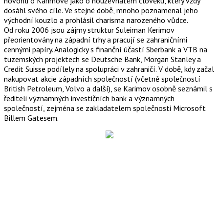
hovořili o Karimově jako o houževnatém člověku, který vždy
dosáhl svého cíle. Ve stejné době, mnoho poznamenal jeho
východní kouzlo a prohlásil charisma narozeného vůdce.
Od roku 2006 jsou zájmy struktur Suleiman Kerimov
přeorientovány na západní trhy a pracují se zahraničními
cennými papíry. Analogicky s finanční účastí Sberbank a VTB na
tuzemských projektech se Deutsche Bank, Morgan Stanley a
Credit Suisse podílely na spolupráci v zahraničí. V době, kdy začal
nakupovat akcie západních společností (včetně společností
British Petroleum, Volvo a další), se Karimov osobně seznámil s
řediteli významných investičních bank a významných
společností, zejména se zakladatelem společnosti Microsoft
Billem Gatesem.