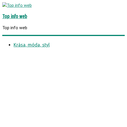
Top info web
Top info web
Krása, móda, styl
Business
Auta a doprava
Počítače & Software
Kultura a společnost