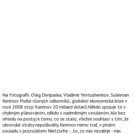
Na fotografii: Oleg Deripaska, Vladimir Yevtushenkov, Suleiman
Kerimov Podle různých odborníků, globální ekonomická krize v
roce 2008 stojí Karimov 20 miliard dolarů.Někdo spojuje to s
chybným plánováním, někdo s nadměrným vzrušením. Ale bez
ohledu na postoj k tomu, co se stalo, všichni souhlasí s tím, že
obrovské ztráty nepoškodily Kerimov mimo trať, v plném
souladu s postulátem Nietzsche - „to, co nás nezabije - nás