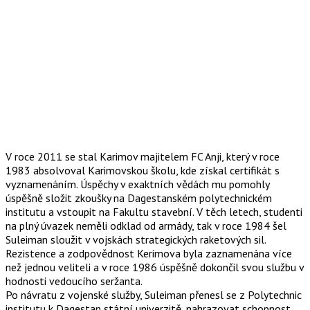
V roce 2011 se stal Karimov majitelem FC Anji, který v roce
1983 absolvoval Karimovskou školu, kde získal certifikát s
vyznamenáním. Úspěchy v exaktních vědách mu pomohly
úspěšně složit zkoušky na Dagestanském polytechnickém
institutu a vstoupit na Fakultu stavební. V těch letech, studenti
na plný úvazek neměli odklad od armády, tak v roce 1984 šel
Suleiman sloužit v vojskách strategických raketových sil.
Rezistence a zodpovědnost Kerimova byla zaznamenána více
než jednou veliteli a v roce 1986 úspěšně dokončil svou službu v
hodnosti vedoucího seržanta.
Po návratu z vojenské služby, Suleiman přenesl se z Polytechnic
institutu k Dagestan státní univerzitě, nahrazovat schopnost