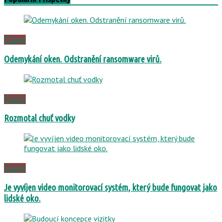
Články
Odemykání oken. Odstranění ransomware virů.
Články
Rozmotal chuť vodky
Články
Je vyvíjen video monitorovací systém, který bude fungovat jako
lidské oko.