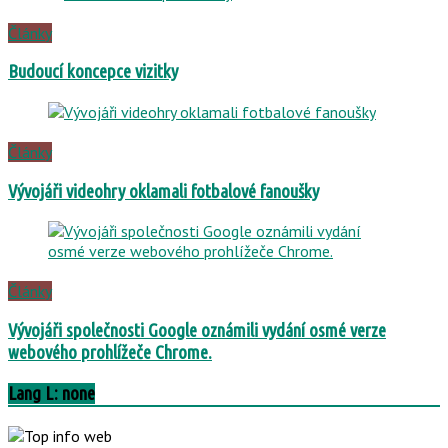
Články
Budoucí koncepce vizitky
Články
Vývojáři videohry oklamali fotbalové fanoušky
Články
Vývojáři společnosti Google oznámili vydání osmé verze
webového prohlížeče Chrome.
Lang L: none