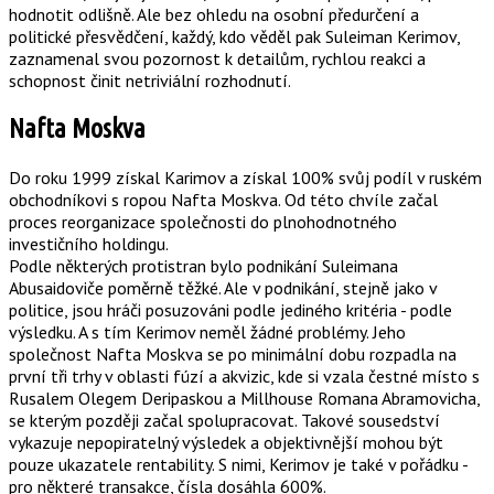
hodnotit odlišně. Ale bez ohledu na osobní předurčení a
politické přesvědčení, každý, kdo věděl pak Suleiman Kerimov,
zaznamenal svou pozornost k detailům, rychlou reakci a
schopnost činit netriviální rozhodnutí.
Nafta Moskva
Do roku 1999 získal Karimov a získal 100% svůj podíl v ruském
obchodníkovi s ropou Nafta Moskva. Od této chvíle začal
proces reorganizace společnosti do plnohodnotného
investičního holdingu.
Podle některých protistran bylo podnikání Suleimana
Abusaidoviče poměrně těžké. Ale v podnikání, stejně jako v
politice, jsou hráči posuzováni podle jediného kritéria - podle
výsledku. A s tím Kerimov neměl žádné problémy. Jeho
společnost Nafta Moskva se po minimální dobu rozpadla na
první tři trhy v oblasti fúzí a akvizic, kde si vzala čestné místo s
Rusalem Olegem Deripaskou a Millhouse Romana Abramovicha,
se kterým později začal spolupracovat. Takové sousedství
vykazuje nepopiratelný výsledek a objektivnější mohou být
pouze ukazatele rentability. S nimi, Kerimov je také v pořádku -
pro některé transakce, čísla dosáhla 600%.