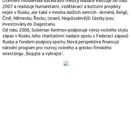
Otevření moskevské katedrální mešity Nadace existuje od roku
2007 a realizuje humanitární, vzdělávací a kulturní projekty
nejen v Rusku, ale také v mnoha dalších zemích - Arménii, Belgii,
Číně, Německu, Řecku, Izraeli. Nejpůsobivější částky jsou
investovány do Dagestanu.
Od roku 2006, Suleiman Kerimov podporuje vývoj volného stylu
zápas v Rusku. Jeho charitativní nadace spolu s Federací zápasů
Ruska a fondem podpory sportu Nová perspektiva financují
národní program pro rozvoj volného a grécko-římského
wrestlingu „Bojujte a vyhrajte“.