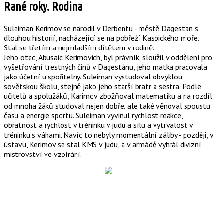
Rané roky. Rodina
Suleiman Kerimov se narodil v Derbentu - městě Dagestan s
dlouhou historií, nacházející se na pobřeží Kaspického moře.
Stal se třetím a nejmladším dítětem v rodině.
Jeho otec, Abusaid Kerimovich, byl právník, sloužil v oddělení pro
vyšetřování trestných činů v Dagestánu, jeho matka pracovala
jako účetní u spořitelny. Suleiman vystudoval obvyklou
sovětskou školu, stejně jako jeho starší bratr a sestra. Podle
učitelů a spolužáků, Karimov zbožňoval matematiku a na rozdíl
od mnoha žáků studoval nejen dobře, ale také věnoval spoustu
času a energie sportu. Suleiman vyvinul rychlost reakce,
obratnost a rychlost v tréninku v judu a sílu a vytrvalost v
tréninku s váhami. Navíc to nebyly momentální záliby - později, v
ústavu, Kerimov se stal KMS v judu, a v armádě vyhrál divizní
mistrovství ve vzpírání.