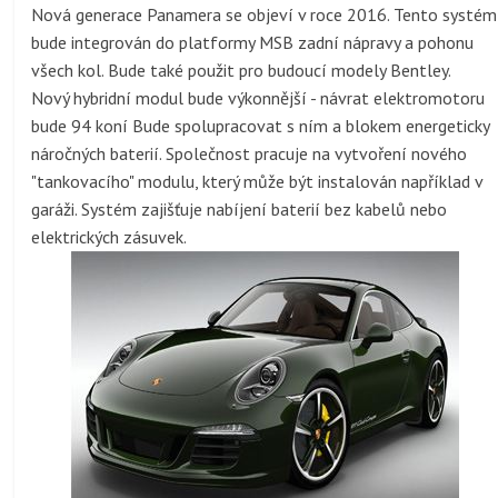
Nová generace Panamera se objeví v roce 2016. Tento systém
bude integrován do platformy MSB zadní nápravy a pohonu
všech kol. Bude také použit pro budoucí modely Bentley.
Nový hybridní modul bude výkonnější - návrat elektromotoru
bude 94 koní Bude spolupracovat s ním a blokem energeticky
náročných baterií. Společnost pracuje na vytvoření nového
"tankovacího" modulu, který může být instalován například v
garáži. Systém zajišťuje nabíjení baterií bez kabelů nebo
elektrických zásuvek.