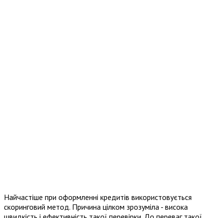
Найчастіше при оформленні кредитів використовується
скоринговий метод. Причина цілком зрозуміла - висока
швидкість і ефективність такої перевірки. До переваг такої