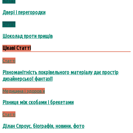
Статті
Двері і перегородки
Статті
Шоколад проти прищів
Цікаві Статті
Статті
Різноманітність покрівельного матеріалу дає простір
дизайнерської фантазії
Медицина і здоров'я
Різниця між скобами і брекетами
Статті
Ділан Спроус, біографія, новини, фото