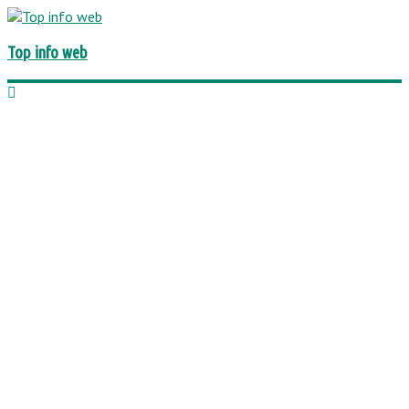
Top info web
Краса, мода, стиль
Бізнес
Автомобілі та транспорт
Діти
Комп'ютери та комплектуючі, ПЗ
Культура і суспільство
Їжа та напої
Хобі та розваги
Будинок, дача, будівництво
Інтернет
Юриспруденція
Медицина і здоров'я
Природа
Психологія і відносини
Нерухомість
Наука і освіта
Спорт, фітнес
Технології