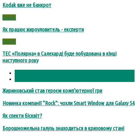
Kodak вже не банкрот
Статті
Як працює жироуловитель - експерти
Статті
ТЕС «Полярна» в Салехарді буде побудована в кінці
наступного року
Цікаві Статті
Вибір Редакції
Жириновський став героєм комп'ютерної гри
Новинка компанії "Rock": чохли Smart Window для Galaxy S4
Як спекти бісквіт?
Борошномельна галузь знаходиться в кризовому стані