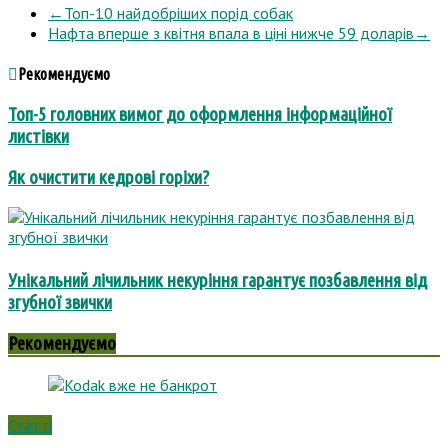
←
Топ-10 найдобріших порід собак
Нафта вперше з квітня впала в ціні нижче 59 доларів
→
Рекомендуємо
Топ-5 головних вимог до оформлення інформаційної
листівки
Як очистити кедрові горіхи?
Унікальний лічильник некуріння гарантує позбавлення від
згубної звички
Рекомендуємо
Статті