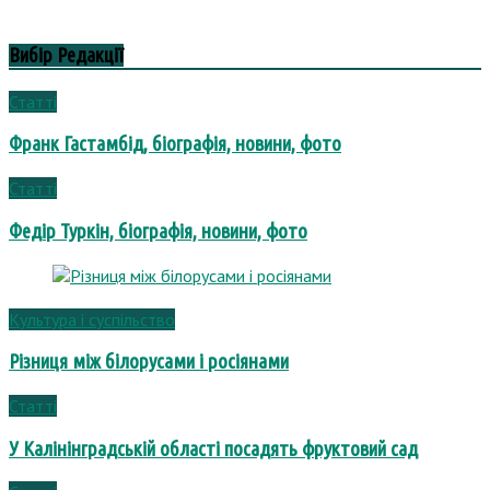
Вибір Редакції
Статті
Франк Гастамбід, біографія, новини, фото
Статті
Федір Туркін, біографія, новини, фото
Культура і суспільство
Різниця між білорусами і росіянами
Статті
У Калінінградській області посадять фруктовий сад