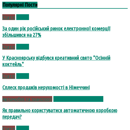
Популярні Пости
Статті
Статті
За один рік російський ринок електронної комерції
збільшився на 27%
Статті
Статті
У Красноярську відбувся креативний свято "Осінній
коктейль"
Статті
Статті
Сплеск продажів нерухомості в Німеччині
Автомобілі та транспорт
Автомобілі та транспорт
Як правильно користуватися автоматичною коробкою
передач?
Статті
Статті