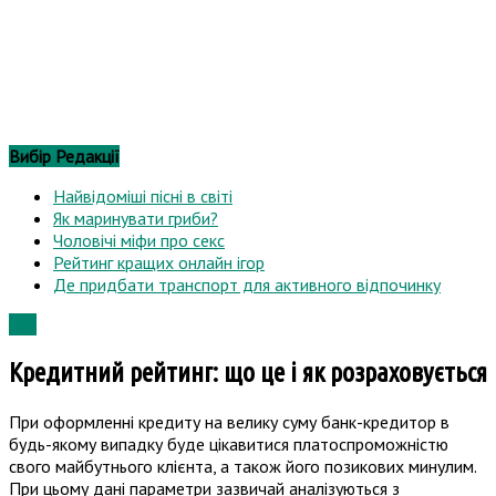
Подорожі
Топ
Статті
Вибір Редакції
Найвідоміші пісні в світі
Як маринувати гриби?
Чоловічі міфи про секс
Рейтинг кращих онлайн ігор
Де придбати транспорт для активного відпочинку
Топ
Кредитний рейтинг: що це і як розраховується
При оформленні кредиту на велику суму банк-кредитор в
будь-якому випадку буде цікавитися платоспроможністю
свого майбутнього клієнта, а також його позикових минулим.
При цьому дані параметри зазвичай аналізуються з