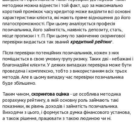
методики можна віднести і той факт, що за максимально
короткий проміжок часу кредитор може виділити всі основні
характеристики клієнта, які мають пряме відношення до його
платоспроможності. При цьому аналізується професія
позичальника, його зайнятість, наявність депозиту, стать,
місце прописки і т. П. При цьому по закінченню скорингової
перевірки видається так званий
кредитний рейтинг
.
Після перевірки потенційних позичальників, кожен з них
поміщається в свою умовну групу ризику. Таких дві - небажані і
благонадійні клієнти. У деяких випадках перевірка може бути
проведена і комплексно, тобто з використанням всіх трьох
методів. Але в цьому випадку час перевірки позичальника
буде збільшено.
Таким чином,
скорингова оцінка
- це особлива методика
розрахунку рейтингу, в якій основну роль займають такі
показники, як рівень доходів і зайнятість позичальника.
Виходячи з цього, і формується думка фінансового установа,
а також рішення, працювати з такою людиною чи ні.