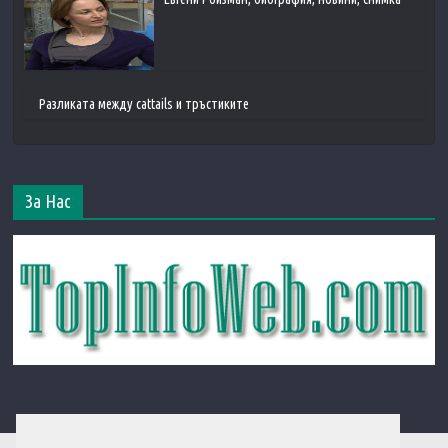
Разликата между cattails и тръстиките
За Нас