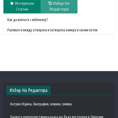
Интересни
Избор На
Статии
Редактора
Как да изплатя с webmoney?
Разликата между отворена и затворена камера в газови котли
Избор На Редактора
Катрин Юдина, биография, новини, снимка
Първата енергоспестяваща къща ще бъде построена в Тверския