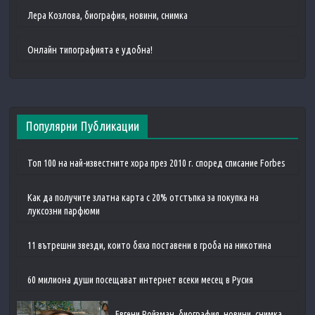
Лера Козлова, биография, новини, снимка
Онлайн типографията е удобна!
Популярни Публикации
Топ 100 на най-известните хора през 2010 г. според списание Forbes
Как да получите златна карта с 20% отстъпка за покупка на
луксозни парфюми
11 вътрешни звезди, които бяха поставени в гроба на никотина
60 милиона души посещават интернет всеки месец в Русия
Евгени Ройзман, биография, новини, снимка