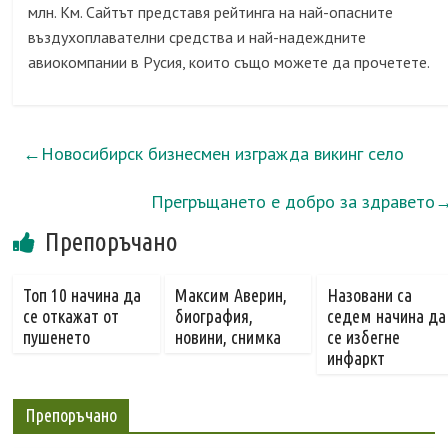
млн. Км. Сайтът представя рейтинга на най-опасните
въздухоплавателни средства и най-надеждните
авиокомпании в Русия, които също можете да прочетете.
←
Новосибирск бизнесмен изгражда викинг село
Прегръщането е добро за здравето
Препоръчано
Топ 10 начина да
Максим Аверин,
Назовани са
се откажат от
биография,
седем начина да
пушенето
новини, снимка
се избегне
инфаркт
Препоръчано