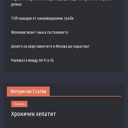
регион
ТОП находки от канализационни тръби
Японския гигант чака в състезанието
Цените на апартаментите в Москва ще нарастват
Разликата между Wi-Fi и 3G
Интересни Статии
Статии
Хроничен хепатит