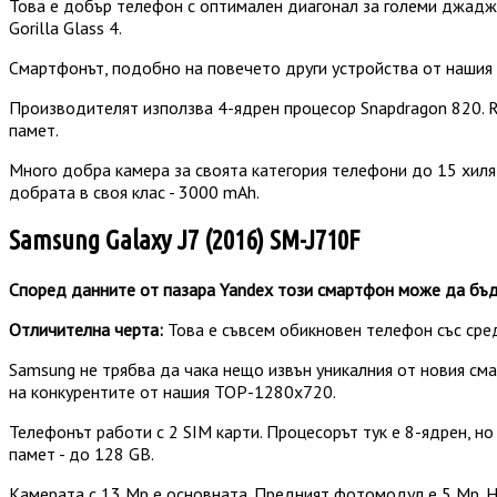
Това е добър телефон с оптимален диагонал за големи джаджи 
Gorilla Glass 4.
Смартфонът, подобно на повечето други устройства от нашия с
Производителят използва 4-ядрен процесор Snapdragon 820. R
памет.
Много добра камера за своята категория телефони до 15 хиляди
добрата в своя клас - 3000 mAh.
Samsung Galaxy J7 (2016) SM-J710F
Според данните от пазара Yandex този смартфон може да бъде
Отличителна черта:
Това е съвсем обикновен телефон със сре
Samsung не трябва да чака нещо извън уникалния от новия сма
на конкурентите от нашия TOP-1280x720.
Телефонът работи с 2 SIM карти. Процесорът тук е 8-ядрен, н
памет - до 128 GB.
Камерата с 13 Mp е основната. Предният фотомодул е ​​5 Mp. 