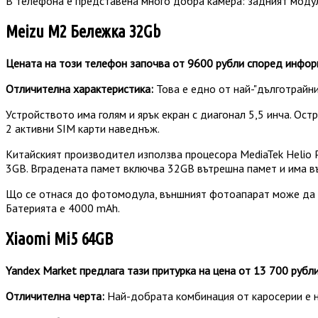
В телефона е представена много добра камера: задният модул е
Meizu M2 Бележка 32Gb
Цената на този телефон започва от 9600 рубли според информ
Отличителна характеристика:
Това е едно от най-"дълготрайни
Устройството има голям и ярък екран с диагонал 5,5 инча. Ос
2 активни SIM карти наведнъж.
Китайският производител използва процесора MediaTek Helio 
3GB. Вградената памет включва 32GB вътрешна памет и има в
Що се отнася до фотомодула, външният фотоапарат може да за
Батерията е 4000 mAh.
Xiaomi Mi5 64GB
Yandex Market предлага тази притурка на цена от 13 700 рубли
Отличителна черта:
Най-добрата комбинация от каросерии е н