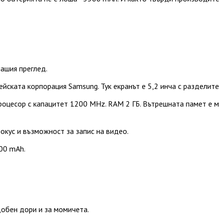
нашия преглед.
ейската корпорация Samsung. Тук екранът е 5,2 инча с раздели
роцесор с капацитет 1200 MHz. RAM 2 ГБ. Вътрешната памет е ма
окус и възможност за запис на видео.
00 mAh.
добен дори и за момичета.