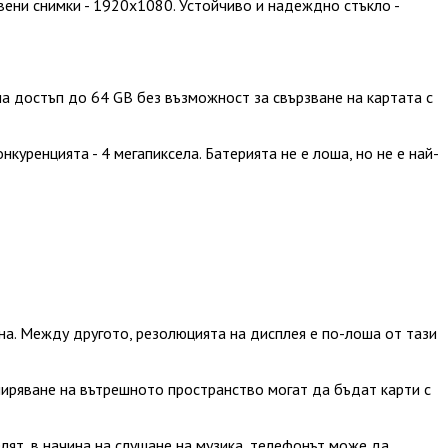
вени снимки - 1920x1080. Устойчиво и надеждно стъкло -
а достъп до 64 GB без възможност за свързване на картата с
куренцията - 4 мегапиксела. Батерията не е лоша, но не е най-
ана. Между другото, резолюцията на дисплея е по-лоша от тази
зширяване на вътрешното пространство могат да бъдат карти с
лят, в начина на слушане на музика, телефонът може да