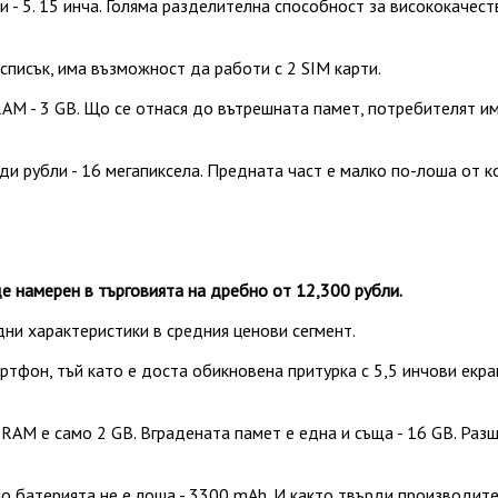
- 5. 15 инча. Голяма разделителна способност за висококачест
писък, има възможност да работи с 2 SIM карти.
AM - 3 GB. Що се отнася до вътрешната памет, потребителят им
 рубли - 16 мегапиксела. Предната част е малко по-лоша от кон
 намерен в търговията на дребно от 12,300 рубли.
дни характеристики в средния ценови сегмент.
ртфон, тъй като е доста обикновена притурка с 5,5 инчови екр
о RAM е само 2 GB. Вградената памет е една и съща - 16 GB. Ра
Но батерията не е лоша - 3300 mAh. И както твърди производите