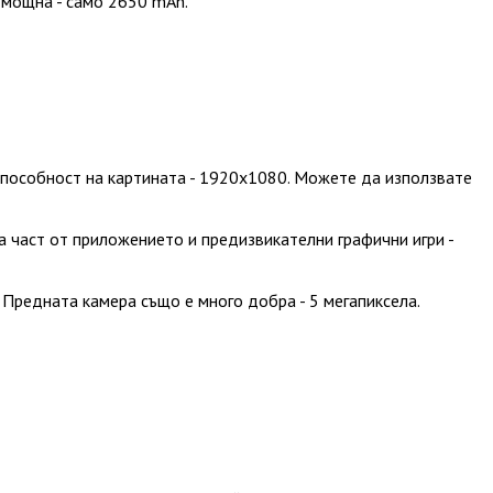
о-мощна - само 2650 mAh.
 способност на картината - 1920х1080. Можете да използвате
а част от приложението и предизвикателни графични игри -
Предната камера също е много добра - 5 мегапиксела.