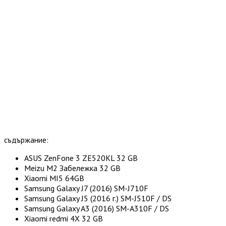
съдържание:
ASUS ZenFone 3 ZE520KL 32 GB
Meizu M2 Забележка 32 GB
Xiaomi MI5 64GB
Samsung Galaxy J7 (2016) SM-J710F
Samsung Galaxy J5 (2016 г.) SM-J510F / DS
Samsung Galaxy A3 (2016) SM-A310F / DS
Xiaomi redmi 4X 32 GB