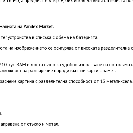
 ​​16 Mp, а предният е 8 Mp. Е, бих искал да видя батерията п
ацията на Yandex Market.
те" устройства в списъка с обема на батерията.
трота на изображението се осигурява от високата разделителна
P10 тук. RAM е достатъчно за удобно използване на по-голямат
ъзможност за разширение поради външни карти с памет.
снеме картина с разделителна способност от 13 мегапиксела. 
.
аправена от стъкло и метал.