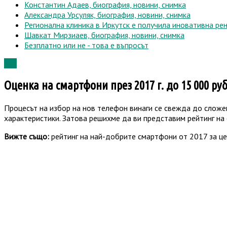
Константин Адаев, биография, новини, снимка
Пътуване
Александра Урсуляк, биография, новини, снимка
Топ
Регионална клиника в Иркутск е получила иновативна ре
Статии
Шавкат Мирзиаев, биография, новини, снимка
Безплатно или не - това е въпросът
Топ
Оценка на смартфони през 2017 г. до 15 000 руб
Процесът на избор на нов телефон винаги се свежда до сложе
характеристики. Затова решихме да ви представим рейтинг на
Вижте също:
рейтинг на най-добрите смартфони от 2017 за це