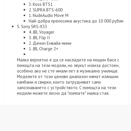
3. Koss BTS1
2. SUPRA BTS-600
1. NudeAudio Move M
Най-добра преносима акустика до 10 000 рубли
5. Sony SRS-X33
4. JBL Voyager
3. JBL Flip II
2. Денон Енвайа мини
1. JBL Charge 2+
Малко вероятно е да се насладите на мощни баси с
помощта на тези модели, но звукът излиза достоен,
особено ако не сте имали пет в музикално училище.
Моделите от този ценови диапазон нямат излишни
камбани и свирки, които затрудняват само
запознаването с устройството. С помощта на тези
модели можете лесно да "помпате" малка стая.