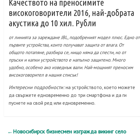
Качеството на преносимите
високоговорители 2016, най-добрата
акустика до 10 хил. Рубли
от линията за зареждане JBL, подобреният модел плюс. Едно от
първите устройства, които получават защита от влага. От
общото потапяне, разбира се, нищо няма да спести, но от
пръски и капки устройството е напълно защитено. Много
удобно, особено ако изведнъж вали. Най-мощният преносим
високоговорител в нашия списък!
Интересни подробности:
на устройството, което можете
да свържете едновременно до три смартфона и да ги
пуснете на свой ред или едновременно.
←
Новосибирск бизнесмен изгражда викинг село