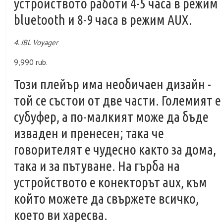
устройството работи 4-5 часа в режим
bluetooth и 8-9 часа в режим AUX.
4. JBL Voyager
9,990 rub.
Този плейър има необичаен дизайн -
той се състои от две части. Големият е
субуфер, а по-малкият може да бъде
изваден и пренесен; така че
говорителят е чудесно както за дома,
така и за пътуване. На гърба на
устройството е конекторът aux, към
който можете да свържете всичко,
което ви харесва.