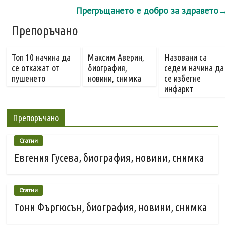
Прегръщането е добро за здравето
Препоръчано
Топ 10 начина да
Максим Аверин,
Назовани са
се откажат от
биография,
седем начина да
пушенето
новини, снимка
се избегне
инфаркт
Препоръчано
Статии
Евгения Гусева, биография, новини, снимка
Статии
Тони Фъргюсън, биография, новини, снимка