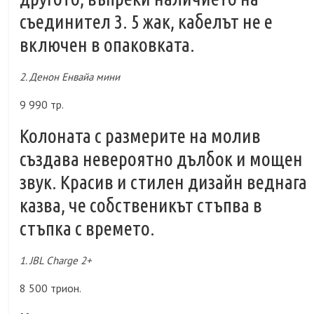
съединител 3. 5 жак, кабелът не е
включен в опаковката.
2. Денон Енвайа мини
9 990 тр.
Колоната с размерите на молив
създава невероятно дълбок и мощен
звук. Красив и стилен дизайн веднага
казва, че собственикът стъпва в
стъпка с времето.
1. JBL Charge 2+
8 500 трион.