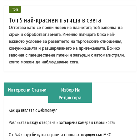
Топ
Топ 5 най-красиви пътища в света
Оттогава като се появи човек на планетата, той започва да
строи и обработват земята. Именно пътищата бяха най-
важното условие за развитието на търговските отношения,
комуникацията и разширяването на притежанията. Всичко
започна с пътешествени пътеки и завърши с автомагистрали,
които можем да наблюдаваме сега.
Интересни Статии
Избор На
Редактора
Как да изплатя с webmoney?
Разликата между отворена и затворена камера в газови котли
От Байконур бе пусната ракета с нова експедиция към МКС