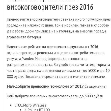
високоговорители през 2016
Преносимите високоговорители станаха много популярни през
последните няколко години. Той е мобилен, гъвкав и способен
да работи дори при липса на източници на енергия поради
вградената батерия.
Направихме
рейтинг на преносимата акустика от 2016
години: прегледи, рецензии и оценки на потребителите на
услугата Yandex Market, формираха основата за
разпределение на местата. За удобство на читателя, горната
част е разделена на две ценови диапазони - до 5000 и до 10
000 рубли. Показана е средната цена в момента на писане.
Най-добрите преносими тонколони от 2017
Съдържание:
Най-добрите преносими високоговорители до 5000 рубли
5. JBL Micro Wireless
4. Philips BT100