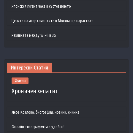
Японския гигант чака в състезанието
Цените на апартаментите в Москва ще нарастват
Разликата между Wi-Fi и 3G
Интересни Статии
Статии
Хроничен хепатит
Лера Козлова, биография, новини, снимка
Онлайн типографията е удобна!