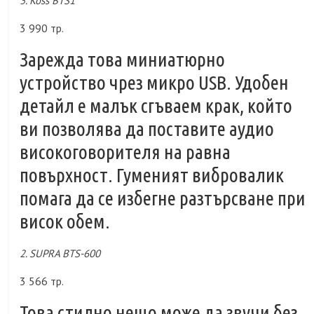
3. Koss BTS1
3 990 тр.
Зарежда това миниатюрно
устройство чрез микро USB. Удобен
детайл е малък сгъваем крак, който
ви позволява да поставите аудио
високоговорителя на равна
повърхност. Гуменият вибровалик
помага да се избегне разтърсване при
висок обем.
2. SUPRA BTS-600
3 566 тр.
Това стилно нещо може да звучи без