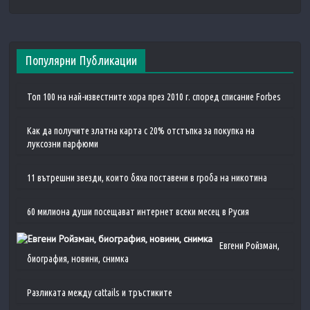
Популярни Публикации
Топ 100 на най-известните хора през 2010 г. според списание Forbes
Как да получите златна карта с 20% отстъпка за покупка на
луксозни парфюми
11 вътрешни звезди, които бяха поставени в гроба на никотина
60 милиона души посещават интернет всеки месец в Русия
Евгени Ройзман,
биография, новини, снимка
Разликата между cattails и тръстиките