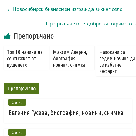
←
Новосибирск бизнесмен изгражда викинг село
Прегръщането е добро за здравето
Препоръчано
Топ 10 начина да
Максим Аверин,
Назовани са
се откажат от
биография,
седем начина да
пушенето
новини, снимка
се избегне
инфаркт
Препоръчано
Статии
Евгения Гусева, биография, новини, снимка
Статии