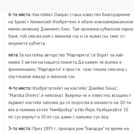
6-то място:
Коктейлът Daiquiri стана известен благодарение
на Ърнест Хемингуей. Изобретено е обаче южноамериканския
минен инженер Дженингс Кокс. Там проклина кубинския парна
баня, той смесва ром с лимонов сок и се пълни със смес от
ледените кубчета
пета
За коктейла авторство "Маргарита" се борят за най-
малко 3 жител на нашата планета.Да кажем, че всичко е
феноменално, "Маргарита" е проста: тази текила смесена с
портокалов ликьор и лимонов сок.
4-то място:
Изобретателят на коктейл "Джеймс Бонд",
"Martika Drivers", е непознат. Въпреки че е известно, всъщност
първият коктейл започва да се подготвя в началото на 20-ти
век в големия хотел "Нимбробър" в Ню Йорк. Разбъркайте 10
ml сух вермут и 50 ml сух джин с напълно сух лед.
3-то място:
През 1893 г., прокара ром "Бакарди" по време на