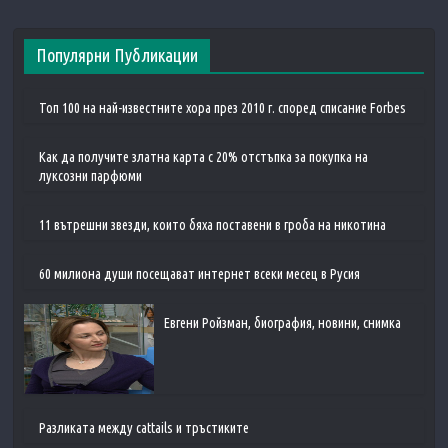
Популярни Публикации
Топ 100 на най-известните хора през 2010 г. според списание Forbes
Как да получите златна карта с 20% отстъпка за покупка на
луксозни парфюми
11 вътрешни звезди, които бяха поставени в гроба на никотина
60 милиона души посещават интернет всеки месец в Русия
Евгени Ройзман, биография, новини, снимка
Разликата между cattails и тръстиките