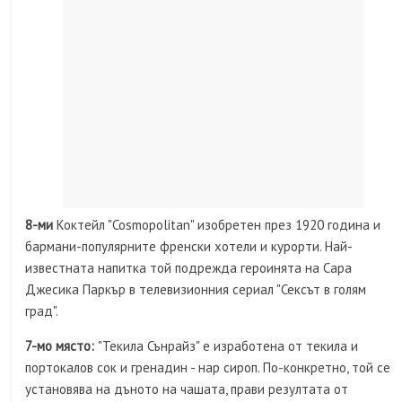
8-ми
Коктейл "Cosmopolitan" изобретен през 1920 година и
бармани-популярните френски хотели и курорти. Най-
известната напитка той подрежда героинята на Сара
Джесика Паркър в телевизионния сериал "Сексът в голям
град".
7-мо място:
"Текила Сънрайз" е изработена от текила и
портокалов сок и гренадин - нар сироп. По-конкретно, той се
установява на дъното на чашата, прави резултата от