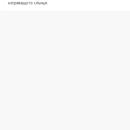
изгряващото слънце.