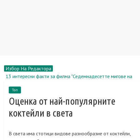
Избор На Редактора
13 интересни факти за филма "Седемнадесетте мигове на
пролетта"
Топ
Рене Зелуегър, биография, новини, снимка
Оценка от най-популярните
Пазар на недвижими имоти: Апартаменти за долари и евро
все повече се отдават под наем в столицата
коктейли в света
Перевозка.Ру: преместваме се в друг офис заедно
Земя в вилното селище - ключът към вашето щастливо
бъдеще
В света има стотици видове разнообразие от коктейли,