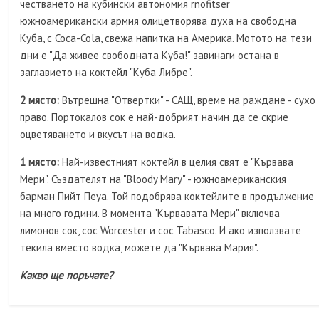
честването на кубински автономия rnofitser
южноамерикански армия олицетворява духа на свободна
Куба, с Coca-Cola, свежа напитка на Америка. Мотото на тези
дни е "Да живее свободната Куба!" завинаги остана в
заглавието на коктейл "Куба Либре".
2 място:
Вътрешна "Отвертки" - САЩ, време на раждане - сухо
право. Портокалов сок е най-добрият начин да се скрие
оцветяването и вкусът на водка.
1 място:
Най-известният коктейл в целия свят е "Кървава
Мери". Създателят на "Bloody Mary" - южноамериканския
барман Пийт Пеуа. Той подобрява коктейлите в продължение
на много години. В момента "Кървавата Мери" включва
лимонов сок, сос Worcester и сос Tabasco. И ако използвате
текила вместо водка, можете да "Кървава Мария".
Какво ще поръчате?