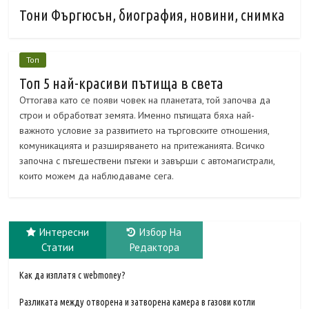
Тони Фъргюсън, биография, новини, снимка
Топ
Топ 5 най-красиви пътища в света
Оттогава като се появи човек на планетата, той започва да
строи и обработват земята. Именно пътищата бяха най-
важното условие за развитието на търговските отношения,
комуникацията и разширяването на притежанията. Всичко
започна с пътешествени пътеки и завърши с автомагистрали,
които можем да наблюдаваме сега.
Интересни
Избор На
Статии
Редактора
Как да изплатя с webmoney?
Разликата между отворена и затворена камера в газови котли