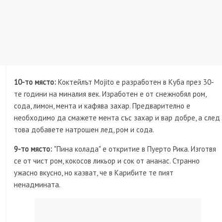
10-то място:
Коктейлът Mojito е разработен в Куба през 30-
те години на миналия век. Изработен е от снежнобял ром,
сода, лимон, мента и кафява захар. Предварително е
необходимо да смажете мента със захар и вар добре, а след
това добавете натрошен лед, ром и сода.
9-то място:
"Пина колада" е откритие в Пуерто Рика. Изготвя
се от чист ром, кокосов ликьор и сок от ананас. Странно
ужасно вкусно, но казват, че в Карибите те пият
ненадмината.