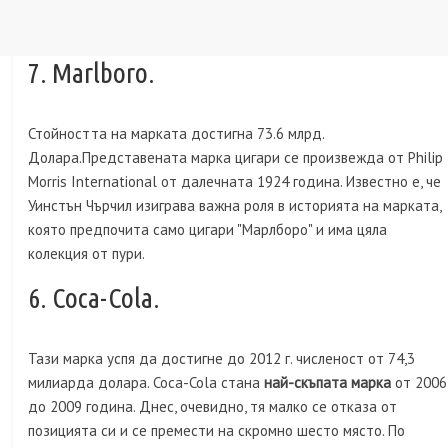
7. Marlboro.
Стойността на марката достигна 73.6 млрд.
Долара.Представената марка цигари се произвежда от Philip
Morris International от далечната 1924 година. Известно е, че
Уинстън Чърчил изиграва важна роля в историята на марката,
която предпочита само цигари "Марлборо" и има цяла
колекция от пури.
6. Coca-Cola.
Тази марка успя да достигне до 2012 г. численост от 74,3
милиарда долара. Coca-Cola стана
най-скъпата марка
от 2006
до 2009 година. Днес, очевидно, тя малко се отказа от
позицията си и се премести на скромно шесто място. По