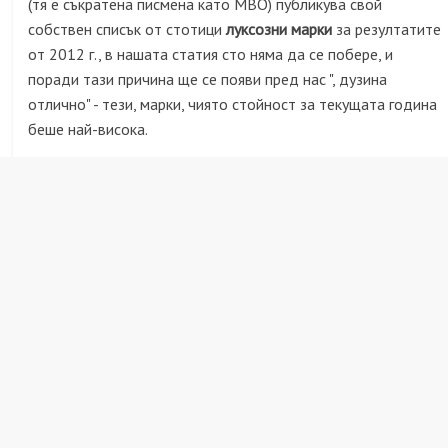
(тя е съкратена писмена като MBO) публикува свой
собствен списък от стотици
луксозни марки
за резултатите
от 2012 г., в нашата статия сто няма да се побере, и
поради тази причина ще се появи пред нас ", дузина
отлично" - тези, марки, чиято стойност за текущата година
беше най-висока.