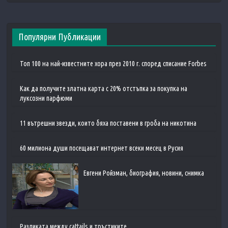
Популярни Публикации
Топ 100 на най-известните хора през 2010 г. според списание Forbes
Как да получите златна карта с 20% отстъпка за покупка на
луксозни парфюми
11 вътрешни звезди, които бяха поставени в гроба на никотина
60 милиона души посещават интернет всеки месец в Русия
Евгени Ройзман, биография, новини, снимка
Разликата между cattails и тръстиките