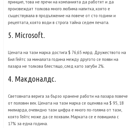
принцип, това не пречи на компанията да работят и да
произвеждат толкова много любима напитка, която е
съществувала в продължение на повече от сто години и
рецептата, която води в строга тайна седем печата.
5. Microsoft.
Цената на тази марка достига $ 76,65 млрд. Дружеството на
Бил Гейтс за миналата година между другото се появи на
пазара не толкова блестящо, след като загуби 2%.
4. Макдоналдс.
Световната верига за бързо хранене работи на пазара повече
от половин век. Цената на тази марка се оценява на $ 95, 18
милиарда, очевидно тази цифра е много по-голяма от тази,
която Гейтс може да се похвали. Марката се е повишила с
17% за една година.