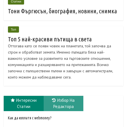
Статии
Тони Фъргюсън, биография, новини, снимка
Топ
Топ 5 най-красиви пътища в света
Оттогава като се появи човек на планетата, той започва да
строи и обработват земята. Именно пътищата бяха най-
важното условие за развитието на търговските отношения,
комуникацията и разширяването на притежанията. Всичко
започна с пътешествени пътеки и завърши с автомагистрали,
които можем да наблюдаваме сега.
Интересни
Избор На
Статии
Редактора
Как да изплатя с webmoney?