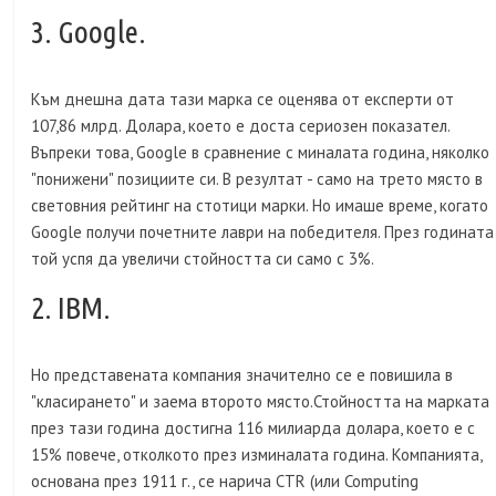
3. Google.
Към днешна дата тази марка се оценява от експерти от
107,86 млрд. Долара, което е доста сериозен показател.
Въпреки това, Google в сравнение с миналата година, няколко
"понижени" позициите си. В резултат - само на трето място в
световния рейтинг на стотици марки. Но имаше време, когато
Google получи почетните лаври на победителя. През годината
той успя да увеличи стойността си само с 3%.
2. IBM.
Но представената компания значително се е повишила в
"класирането" и заема второто място.Стойността на марката
през тази година достигна 116 милиарда долара, което е с
15% повече, отколкото през изминалата година. Компанията,
основана през 1911 г., се нарича CTR (или Computing