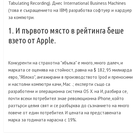
Tabulating Recording). Днес International Business Machines
(това е съкращението на IBM) разработва софтуер и хардуер
за компютри.
1. И първото място в рейтинга беше
взето от Apple.
Конкуренти на страхотна "ябълка" е много, много далеч, и
марката се оценява на стойност, равна на $ 182, 95 милиарда
евро, "Яблоко", ангажирани в производството Ipod и преносими
и настолни компютри качи, Mac .; експерти също са
разработени и операционна система OS X. на И, разбира се,
почти всеки потребител знае революционна iPhone, който
разтърси целия свят и се разбърква до съзнанието на много
повече от един потребител. И цената на представената
марка за годината нарасна с 19%.