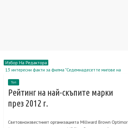
Избор На Редактора
13 интересни факти за филма "Седемнадесетте мигове на
пролетта"
Топ
Рене Зелуегър, биография, новини, снимка
Рейтинг на най-скъпите марки
Пазар на недвижими имоти: Апартаменти за долари и евро
все повече се отдават под наем в столицата
през 2012 г.
Перевозка.Ру: преместваме се в друг офис заедно
Земя в вилното селище - ключът към вашето щастливо
бъдеще
Световноизвестният организацията Millward Brown Optimor