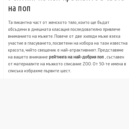
на поп
Ta пикантна част от женското тяло, които ще бъдат
обсъдени в днешната класация последователно привлече
вниманието на мъжете. Повече от две хиляди мъже взеха
участие в гласуването, посветени на избора на тази известна
красота, чийто свещеник е най-атрактивният. Представяме
на вашето внимание
рейтинга на най-добрия поп
, съставен
от материалите на мъжкото списание ZOO. От 50-те имена в
списъка избрахме първите шест.