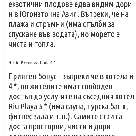
екзотични плодове едва видим дори
и в Югоизточна Азия. Въпреки, че на
плажа и стръмни (има стълби за
спускане във водата), но морето е
чиста и топла.
4. Riu Bonanza Park 4 *
Приятен бонус - въпреки че в хотела и
4 *, но жителите имат свободен
достъп до услугите на съседния хотел
Riu Playa 5 * (има сауна, турска баня,
фитнес зала и т.н.). Самите стаи са
доста просторни, чисти и дори