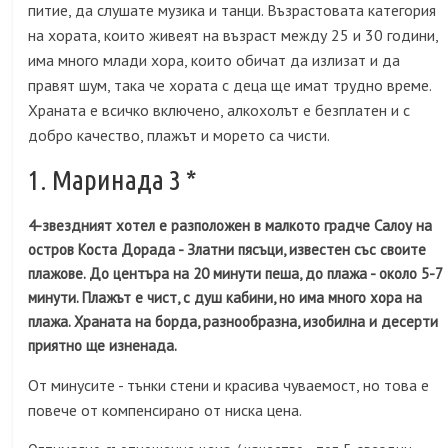
питие, да слушате музика и танци. Възрастовата категория
на хората, които живеят на възраст между 25 и 30 години,
има много млади хора, които обичат да излизат и да
правят шум, така че хората с деца ще имат трудно време.
Храната е всичко включено, алкохолът е безплатен и с
добро качество, плажът и морето са чисти.
1. Маринада 3 *
4-звездният хотел е разположен в малкото градче Салоу на
остров Коста Дорада - Златни пясъци, известен със своите
плажове. До центъра на 20 минути пеша, до плажа - около 5-7
минути. Плажът е чист, с душ кабини, но има много хора на
плажа. Храната на борда, разнообразна, изобилна и десерти
приятно ще изненада.
От минусите - тънки стени и красива чуваемост, но това е
повече от компенсирано от ниска цена.