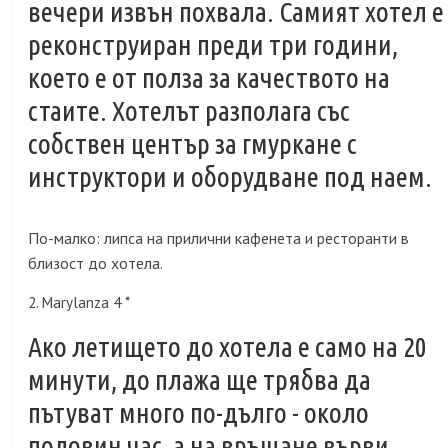
вечери извън похвала. Самият хотел е
реконструиран преди три години,
което е от полза за качеството на
стаите. Хотелът разполага със
собствен център за гмуркане с
инструктори и оборудване под наем.
По-малко: липса на прилични кафенета и ресторанти в
близост до хотела.
2. Marylanza 4 *
Ако летището до хотела е само на 20
минути, до плажа ще трябва да
пътуват много по-дълго - около
половин час, а на връщане върви