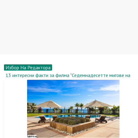
Избор На Редактора
13 интересни факти за филма "Седемнадесетте мигове на
пролетта"
Рене Зелуегър, биография, новини, снимка
Пазар на недвижими имоти: Апартаменти за долари и евро
все повече се отдават под наем в столицата
Перевозка.Ру: преместваме се в друг офис заедно
Земя в вилното селище - ключът към вашето щастливо
бъдеще