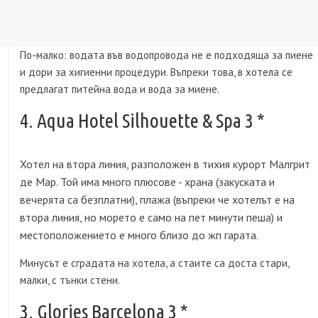
По-малко: водата във водопровода не е подходяща за пиене
и дори за хигиенни процедури. Въпреки това, в хотела се
предлагат питейна вода и вода за миене.
4. Aqua Hotel Silhouette & Spa 3 *
Хотел на втора линия, разположен в тихия курорт Малгрит
де Мар. Той има много плюсове - храна (закуската и
вечерята са безплатни), плажа (въпреки че хотелът е на
втора линия, но морето е само на пет минути пеша) и
местоположението е много близо до жп гарата.
Минусът е сградата на хотела, а стаите са доста стари,
малки, с тънки стени.
3. Glories Barcelona 3 *