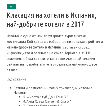
Топ
Класация на хотели в Испания,
най-добрите хотели в 2017
Испания е една от най-популярните туристически
дестинации. Кой хотел да избере, ще ни подскаже
рейтинга
на най-добрите хотели в Испания
, съставен според
информацията и отзивите на сайта TopHotels. ЖП. В
селекцията бяха хотелите, които получиха най-високия
рейтинг на потребителите и отбелязаха най-малко десет
отзива.
Съдържание:
Евтини и разгневени - топ-5 тризвездни хотели в
Испания
5. Фиеста Клуб Дон Тони 3 *
4. Аква Хотел Силует & Спа 3 *
3. Славете Барселона 3 *