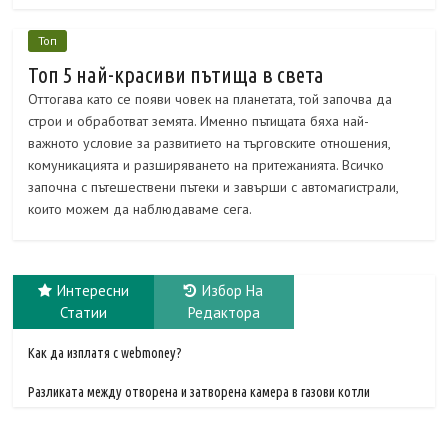
Топ
Топ 5 най-красиви пътища в света
Оттогава като се появи човек на планетата, той започва да
строи и обработват земята. Именно пътищата бяха най-
важното условие за развитието на търговските отношения,
комуникацията и разширяването на притежанията. Всичко
започна с пътешествени пътеки и завърши с автомагистрали,
които можем да наблюдаваме сега.
Интересни
Избор На
Статии
Редактора
Как да изплатя с webmoney?
Разликата между отворена и затворена камера в газови котли