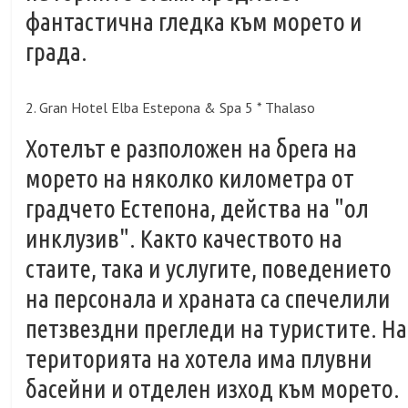
фантастична гледка към морето и
града.
2. Gran Hotel Elba Estepona & Spa 5 * Thalaso
Хотелът е разположен на брега на
морето на няколко километра от
градчето Естепона, действа на "ол
инклузив". Както качеството на
стаите, така и услугите, поведението
на персонала и храната са спечелили
петзвездни прегледи на туристите. На
територията на хотела има плувни
басейни и отделен изход към морето.