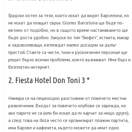
Градски хотел за тези, които искат да видят Барселона, но
не искат да плащат свръх. Glories Barcelona ще бъде по-
евтино от подобно, но в същото време настаняването ще
бъде доста удобно. Закуска по тип "бюфет", ястията, макар
и задоволяващи, изглеждат малко досадни за дълъг
престой. Стаите са чисти, тихи и рускоезичен персонал ще
решат бързо всички проблеми, които възникват. Има бърз и
безплатен интернет.
2. Fiesta Hotel Don Toni 3 *
Намира се на пешеходно разстояние от повечето местни
развлечения. Входът за повечето клубове се зарежда, но
ако парите не са (или би искал да ги харчат за нещо друго),
а след това на Ibiza често се организират плажни партита,
има барове и кафенета, където можете да имат едно