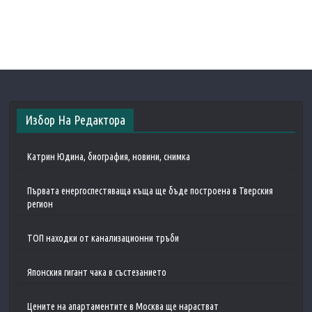
Избор На Редактора
Катрин Юдина, биография, новини, снимка
Първата енергоспестяваща къща ще бъде построена в Тверския
регион
ТОП находки от канализационни тръби
Японския гигант чака в състезанието
Цените на апартаментите в Москва ще нарастват