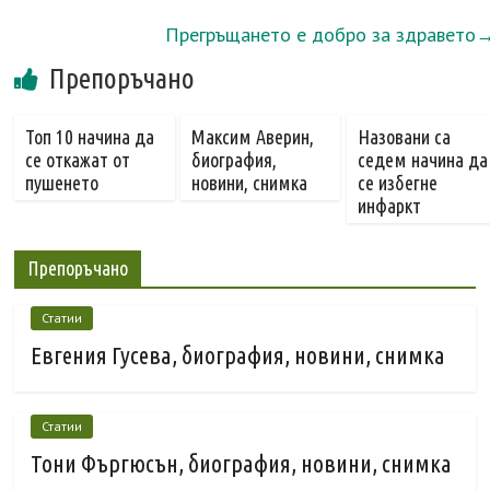
Прегръщането е добро за здравето
Препоръчано
Топ 10 начина да
Максим Аверин,
Назовани са
се откажат от
биография,
седем начина да
пушенето
новини, снимка
се избегне
инфаркт
Препоръчано
Статии
Евгения Гусева, биография, новини, снимка
Статии
Тони Фъргюсън, биография, новини, снимка