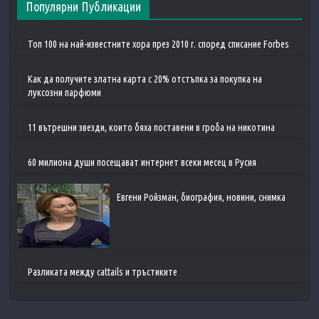
Популярни Публикации
Топ 100 на най-известните хора през 2010 г. според списание Forbes
Как да получите златна карта с 20% отстъпка за покупка на
луксозни парфюми
11 вътрешни звезди, които бяха поставени в гроба на никотина
60 милиона души посещават интернет всеки месец в Русия
Евгени Ройзман, биография, новини, снимка
Разликата между cattails и тръстиките