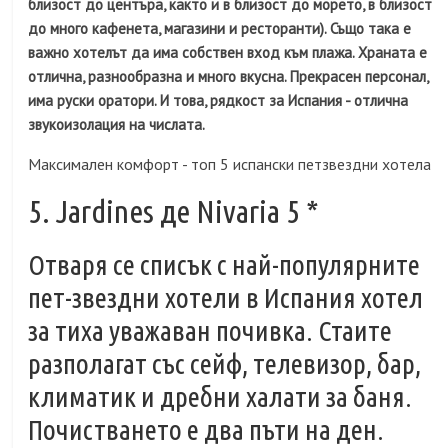
близост до центъра, както и в близост до морето, в близост
до много кафенета, магазини и ресторанти). Също така е
важно хотелът да има собствен вход към плажа. Храната е
отлична, разнообразна и много вкусна. Прекрасен персонал,
има руски оратори. И това, рядкост за Испания - отлична
звукоизолация на числата.
Максимален комфорт - топ 5 испански петзвездни хотела
5. Jardines де Nivaria 5 *
Отваря се списък с най-популярните
пет-звездни хотели в Испания хотел
за тиха уважаван почивка. Стаите
разполагат със сейф, телевизор, бар,
климатик и дребни халати за баня.
Почистването е два пъти на ден.