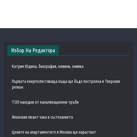
Избор На Редактора
Катрин Юдина, биография, новини, снимка
Първата енергоспестяваща къща ще бъде построена в Тверския
регион
ТОП находки от канализационни тръби
Японския гигант чака в състезанието
Цените на апартаментите в Москва ще нарастват