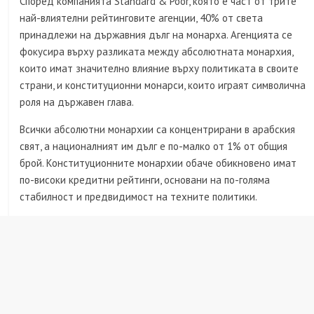
Според компанията Standard & Poor, която е част от трите
най-влиятелни рейтинговите агенции, 40% от света
принадлежи на държавния дълг на монарха. Агенцията се
фокусира върху разликата между абсолютната монархия,
които имат значително влияние върху политиката в своите
страни, и конституционни монарси, които играят символична
роля на държавен глава.
Всички абсолютни монархии са концентрирани в арабския
свят, а националният им дълг е по-малко от 1% от общия
брой. Конституционните монархии обаче обикновено имат
по-високи кредитни рейтинги, основани на по-голяма
стабилност и предвидимост на техните политики.