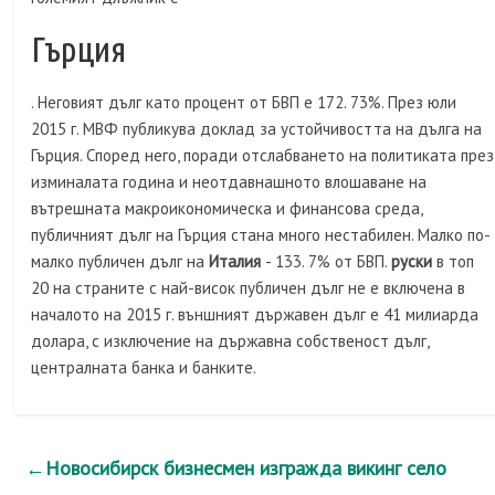
Гърция
. Неговият дълг като процент от БВП е 172. 73%. През юли
2015 г. МВФ публикува доклад за устойчивостта на дълга на
Гърция. Според него, поради отслабването на политиката през
изминалата година и неотдавнашното влошаване на
вътрешната макроикономическа и финансова среда,
публичният дълг на Гърция стана много нестабилен. Малко по-
малко публичен дълг на
Италия
- 133. 7% от БВП.
руски
в топ
20 на страните с най-висок публичен дълг не е включена в
началото на 2015 г. външният държавен дълг е 41 милиарда
долара, с изключение на държавна собственост дълг,
централната банка и банките.
←
Новосибирск бизнесмен изгражда викинг село