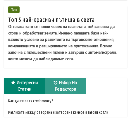
Топ
Топ 5 най-красиви пътища в света
Оттогава като се появи човек на планетата, той започва да
строи и обработват земята. Именно пътищата бяха най-
важното условие за развитието на търговските отношения,
комуникацията и разширяването на притежанията. Всичко
започна с пътешествени пътеки и завърши с автомагистрали,
които можем да наблюдаваме сега.
Интересни
Избор На
Статии
Редактора
Как да изплатя с webmoney?
Разликата между отворена и затворена камера в газови котли