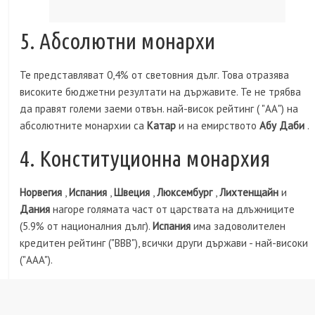
5. Абсолютни монархи
Те представляват 0,4% от световния дълг. Това отразява
високите бюджетни резултати на държавите. Те не трябва
да правят големи заеми отвън. най-висок рейтинг ( "АА") на
абсолютните монархии са
Катар
и на емирството
Абу Даби
.
4. Конституционна монархия
Норвегия
,
Испания
,
Швеция
,
Люксембург
,
Лихтенщайн
и
Дания
нагоре голямата част от царствата на длъжниците
(5.9% от националния дълг).
Испания
има задоволителен
кредитен рейтинг ("BBB"), всички други държави - най-високи
("AAA").