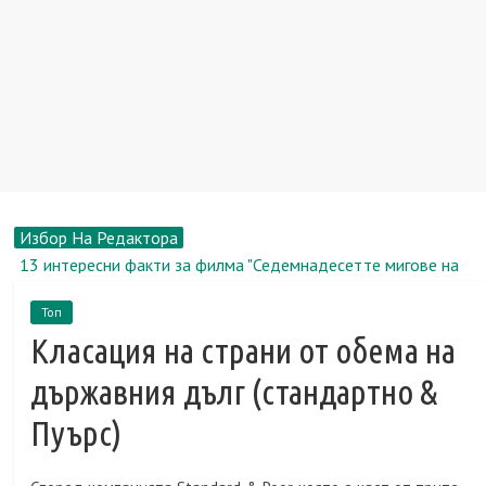
Избор На Редактора
13 интересни факти за филма "Седемнадесетте мигове на
пролетта"
Топ
Рене Зелуегър, биография, новини, снимка
Класация на страни от обема на
Пазар на недвижими имоти: Апартаменти за долари и евро
все повече се отдават под наем в столицата
държавния дълг (стандартно &
Перевозка.Ру: преместваме се в друг офис заедно
Пуърс)
Земя в вилното селище - ключът към вашето щастливо
бъдеще