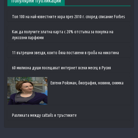
Популярни Публикации
Топ 100 на най-известните хора през 2010 г. според списание Forbes
Как да получите златна карта с 20% отстъпка за покупка на
луксозни парфюми
11 вътрешни звезди, които бяха поставени в гроба на никотина
60 милиона души посещават интернет всеки месец в Русия
Евгени Ройзман, биография, новини, снимка
Разликата между cattails и тръстиките