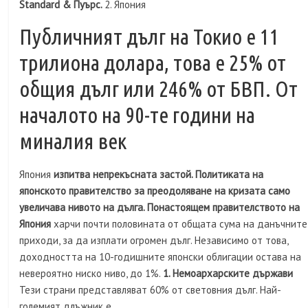
Standard & Пуърс.
2. Япония
Публичният дълг на Токио е 11
трилиона долара, това е 25% от
общия дълг или 246% от БВП. От
началото на 90-те години на
миналия век
Япония
изпитва непрекъсната застой. Политиката на
японското правителство за преодоляване на кризата само
увеличава нивото на дълга. Понастоящем правителството на
Япония
харчи почти половината от общата сума на данъчните
приходи, за да изплати огромен дълг. Независимо от това,
доходността на 10-годишните японски облигации остава на
невероятно ниско ниво, до 1%.
1. Немоархарските държави
Тези страни представляват 60% от световния дълг. Най-
големият длъжник е