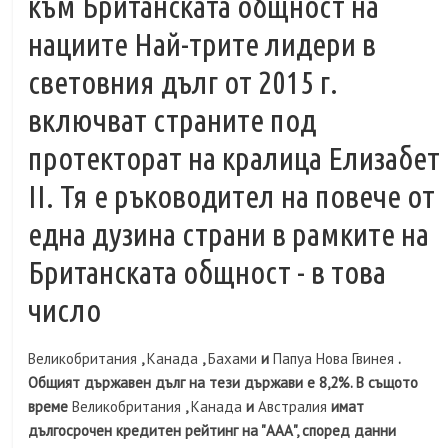
към Британската общност на
нациите Най-трите лидери в
световния дълг от 2015 г.
включват страните под
протекторат на кралица Елизабет
II. Тя е ръководител на повече от
една дузина страни в рамките на
Британската общност - в това
число
Великобритания
,
Канада
,
Бахами
и
Папуа Нова Гвинея
.
Общият държавен дълг на тези държави е 8,2%. В същото
време
Великобритания
,
Канада
и
Австралия
имат
дългосрочен кредитен рейтинг на "ААА", според данни