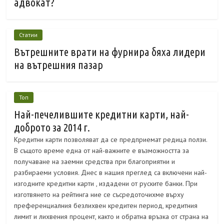
адвокат?
Статии
Вътрешните врати на фурнира бяха лидери
на вътрешния пазар
Топ
Най-печелившите кредитни карти, най-
доброто за 2014 г.
Кредитни карти позволяват да се предприемат редица ползи.
В същото време една от най-важните е възможността за
получаване на заемни средства при благоприятни и
разбираеми условия. Днес в нашия преглед са включени най-
изгодните кредитни карти , издадени от руските банки. При
изготвянето на рейтинга ние се съсредоточихме върху
преференциалния безлихвен кредитен период, кредитния
лимит и лихвения процент, както и обратна връзка от страна на