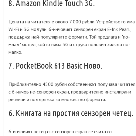
8. Amazon Kindle Touch 3G.
Цената на читателя е около 7 000 рубли. Устройството има
Wi-Fi и 3G модули, 6-инчовият сензорен екран E-Ink Pearl,
поддържа най-популярните формати. Той предлага и "по-
млад" модел, който няма 3G и струва половин хиляда по-
малко.
7. PocketBook 613 Basic Ново.
Приблизително 4500 рубли собственикът получава читател
с 6-инчов не-сензорен екран, предварително инсталирани
речници и поддръжка за множество формати.
6. Книгата на простия сензорен четец.
6-инчовият четец със сензорен екран се счита от