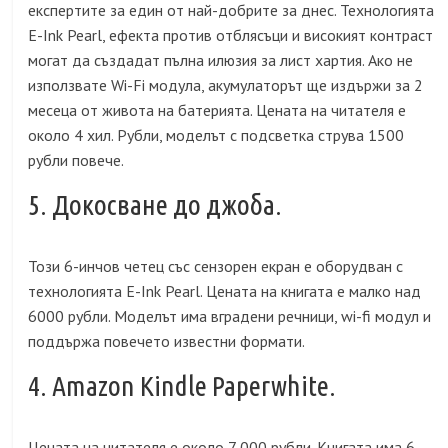
експертите за един от най-добрите за днес. Технологията
E-Ink Pearl, ефекта против отблясъци и високият контраст
могат да създадат пълна илюзия за лист хартия. Ако не
използвате Wi-Fi модула, акумулаторът ще издържи за 2
месеца от живота на батерията. Цената на читателя е
около 4 хил. Рубли, моделът с подсветка струва 1500
рубли повече.
5. Докосване до джоба.
Този 6-инчов четец със сензорен екран е оборудван с
технологията E-Ink Pearl. Цената на книгата е малко над
6000 рубли. Моделът има вградени речници, wi-fi модул и
поддържа повечето известни формати.
4. Amazon Kindle Paperwhite.
Цената на читателя е около 7 000 рубли. Книгата има 6-