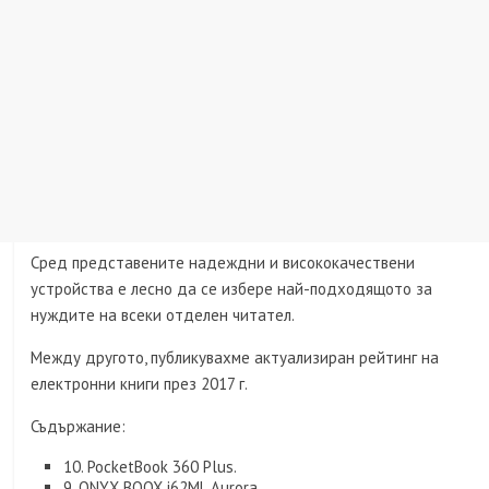
Сред представените надеждни и висококачествени
устройства е лесно да се избере най-подходящото за
нуждите на всеки отделен читател.
Между другото, публикувахме актуализиран рейтинг на
електронни книги през 2017 г.
Съдържание:
10. PocketBook 360 Plus.
9. ONYX BOOX i62ML Aurora.