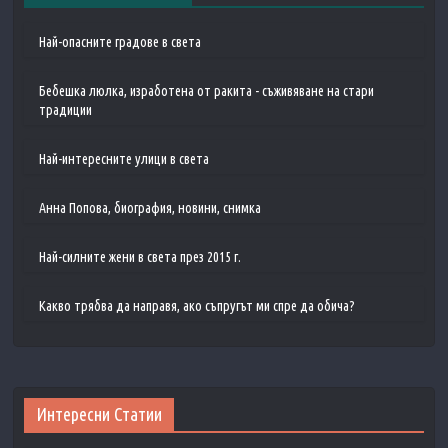
Най-опасните градове в света
Бебешка люлка, изработена от ракита - съживяване на стари
традиции
Най-интересните улици в света
Анна Попова, биография, новини, снимка
Най-силните жени в света през 2015 г.
Какво трябва да направя, ако съпругът ми спре да обича?
Интересни Статии