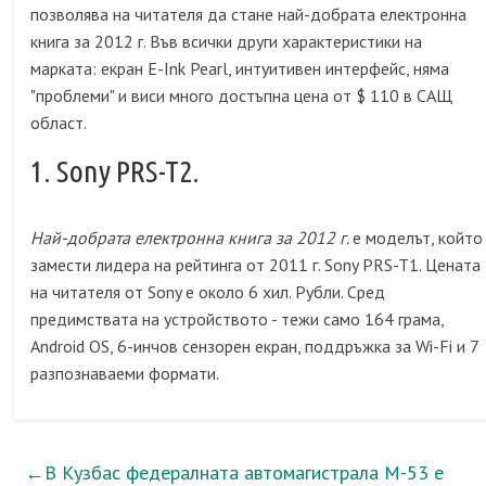
позволява на читателя да стане най-добрата електронна
книга за 2012 г. Във всички други характеристики на
марката: екран E-Ink Pearl, интуитивен интерфейс, няма
"проблеми" и виси много достъпна цена от $ 110 в САЩ
област.
1. Sony PRS-T2.
Най-добрата електронна книга за 2012 г.
е моделът, който
замести лидера на рейтинга от 2011 г. Sony PRS-T1. Цената
на читателя от Sony е около 6 хил. Рубли. Сред
предимствата на устройството - тежи само 164 грама,
Android OS, 6-инчов сензорен екран, поддръжка за Wi-Fi и 7
разпознаваеми формати.
←
В Кузбас федералната автомагистрала М-53 е