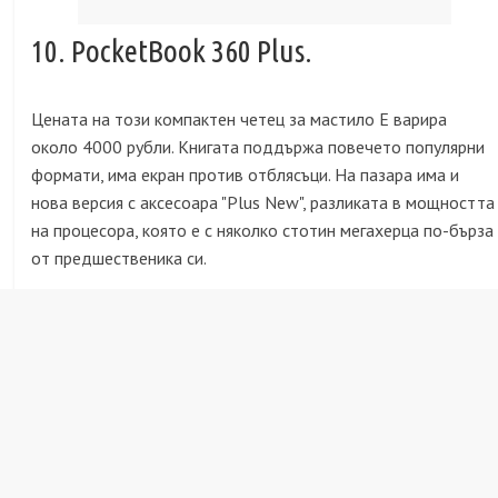
10. PocketBook 360 Plus.
Цената на този компактен четец за мастило E варира
около 4000 рубли. Книгата поддържа повечето популярни
формати, има екран против отблясъци. На пазара има и
нова версия с аксесоара "Plus New", разликата в мощността
на процесора, която е с няколко стотин мегахерца по-бърза
от предшественика си.