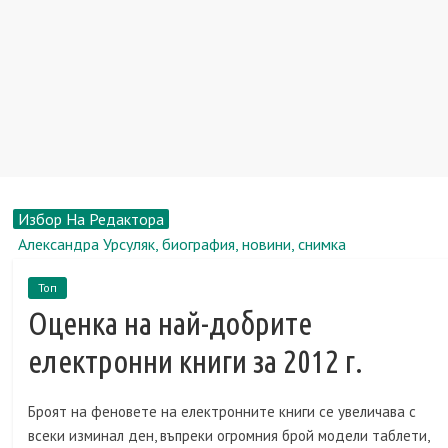
Избор На Редактора
Александра Урсуляк, биография, новини, снимка
Регионална клиника в Иркутск е получила иновативна
Топ
рентгенова единица за употреба
Оценка на най-добрите
Шавкат Мирзиаев, биография, новини, снимка
Безплатно или не - това е въпросът
електронни книги за 2012 г.
Константин Адаев, биография, новини, снимка
Броят на феновете на електронните книги се увеличава с
всеки изминал ден, въпреки огромния брой модели таблети,