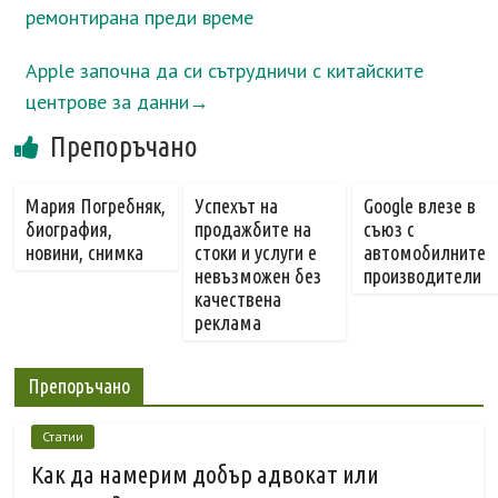
ремонтирана преди време
Apple започна да си сътрудничи с китайските
центрове за данни
→
Препоръчано
Мария Погребняк,
Успехът на
Google влезе в
биография,
продажбите на
съюз с
новини, снимка
стоки и услуги е
автомобилните
невъзможен без
производители
качествена
реклама
Препоръчано
Статии
Как да намерим добър адвокат или