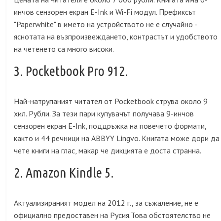
инчов сензорен екран E-Ink и Wi-Fi модул. Префиксът
"Paperwhite" в името на устройството не е случайно -
яснотата на възпроизвеждането, контрастът и удобството
на четенето са много високи.
3. Pocketbook Pro 912.
Най-натрупаният читател от Pocketbook струва около 9
хил. Рубли. За тези пари купувачът получава 9-инчов
сензорен екран E-Ink, поддръжка на повечето формати,
както и 44 речници на ABBYY Lingvo. Книгата може дори да
чете книги на глас, макар че дикцията е доста странна.
2. Amazon Kindle 5.
Актуализираният модел на 2012 г., за съжаление, не е
официално предоставен на Русия.Това обстоятелство не