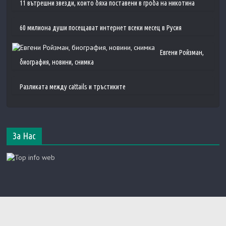
11 вътрешни звезди, които бяха поставени в гроба на никотина
60 милиона души посещават интернет всеки месец в Русия
Евгени Ройзман,
биография, новини, снимка
Разликата между cattails и тръстиките
За Нас