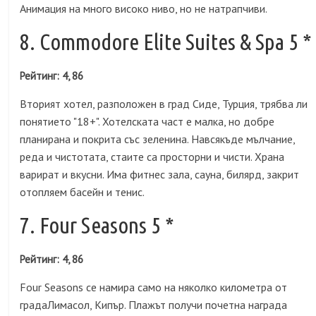
Анимация на много високо ниво, но не натрапчиви.
8. Commodore Elite Suites & Spa 5 *
Рейтинг: 4, 86
Вторият хотел, разположен в град Сиде, Турция, трябва ли
понятието "18+". Хотелската част е малка, но добре
планирана и покрита със зеленина. Навсякъде мълчание,
реда и чистотата, стаите са просторни и чисти. Храна
варират и вкусни. Има фитнес зала, сауна, билярд, закрит
отопляем басейн и тенис.
7. Four Seasons 5 *
Рейтинг: 4, 86
Four Seasons се намира само на няколко километра от
градаЛимасол, Кипър. Плажът получи почетна награда