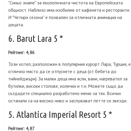
"Синьо знаме" за екологичната чистота на Европейската
общност. Наблизо има изобилие от кафенета и ресторанти.
И "Четири сезона" е похвален за отличната анимация на
децата.
6. Barut Lara 5 *
Рейтинг: 4, 86
Този хотел, разположен в популярния курорт Лара, Турция, е
отлично място да се отпуснете с деца (от бебета до
тийнейджъри). За малки деца има ясли, вани, нагревател за
бутилки, високи столове, колички и т.н. Можете също да
създадете специално разработено меню за тях. Всички
останали са на високо ниво и заслужават петте си звезди.
5. Atlantica Imperial Resort 5 *
Рейтинг: 4, 87