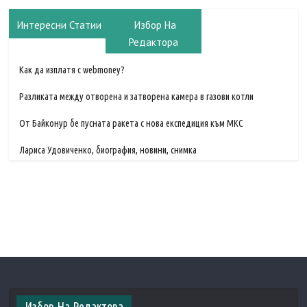
Интересни Статии
Избор На
Редактора
Как да изплатя с webmoney?
Разликата между отворена и затворена камера в газови котли
От Байконур бе пусната ракета с нова експедиция към МКС
Лариса Удовиченко, биография, новини, снимка
Избор На Редактора