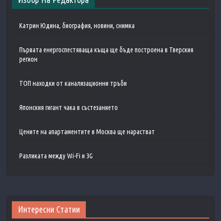
Катрин Юдина, биография, новини, снимка
Първата енергоспестяваща къща ще бъде построена в Тверския
регион
ТОП находки от канализационни тръби
Японския гигант чака в състезанието
Цените на апартаментите в Москва ще нарастват
Разликата между Wi-Fi и 3G
Интересни Статии