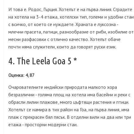
И това е. Родос, Гърция. Хотелът е на първа линия. Сградите
на хотела на 3-4 етажа, хотелски тип, големи и удобни стаи
с всичко, от което се нуждаете. Храната е луксозна -
млечни прасета, патици, разнообразие от риби, изобилие от
месни разфасовки с отлично качество. Хотелът обаче
почти няма служители, които да говорят руски език.
4. The Leela Goa 5 *
Оценка: 4, 87
Очарователните индийски природата малкото хора
безразлични - голяма площ на хотела има басейни и реки с
обрасли лилии плажове, много цъфтящи растения и птици.
Хотелът се намира в тих район на Гоа, на първа линия, има
плаж с прекрасен бял пясък. В отделни вили на два или три
етажа - просторни модерни стаи.