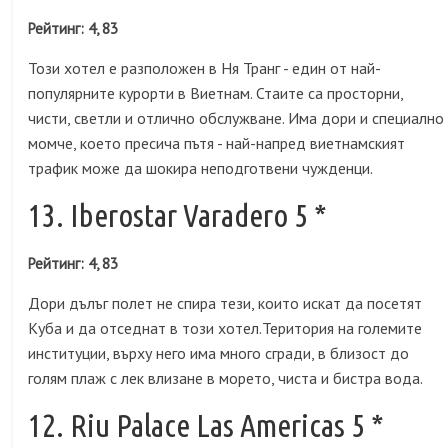
Рейтинг: 4, 83
Този хотел е разположен в Ня Транг - един от най-
популярните курорти в Виетнам. Стаите са просторни,
чисти, светли и отлично обслужване. Има дори и специално
момче, което пресича пътя - най-напред виетнамският
трафик може да шокира неподготвени чужденци.
13. Iberostar Varadero 5 *
Рейтинг: 4, 83
Дори дълъг полет не спира тези, които искат да посетят
Куба и да отседнат в този хотел.Територия на големите
институции, върху него има много сгради, в близост до
голям плаж с лек влизане в морето, чиста и бистра вода.
12. Riu Palace Las Americas 5 *