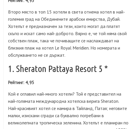
Рейтинг: 4, 93
Второ място в топ 15 хотели в света отнема хотел в най-
големия град на Обединените арабски емирства, Дубай.
Хотелът е предназначен за тези, които могат да платят
скъпо и искат само най-доброто. Вярно е, че той няма свой
собствен плаж, така че почиващите се наслаждават на
близкия плаж на хотел Le Royal Meridien. Но номерата и
обслужването не се държат.
1. Sheraton Pattaya Resort 5 *
Рейтинг: 4, 95
Кой е оглавил най-много хотели? Той е представител на
най-голямата международна хотелска верига Sheraton.
Най-красивият хотел се намира в Тайланд, Патая; неговите
малки, изискани сгради са буквално погребани в
великолепната тропическа зеленина. Хотелът е планиран по