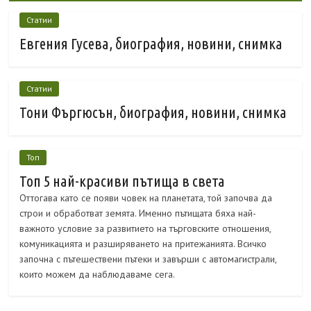
Статии
Евгения Гусева, биография, новини, снимка
Статии
Тони Фъргюсън, биография, новини, снимка
Топ
Топ 5 най-красиви пътища в света
Оттогава като се появи човек на планетата, той започва да
строи и обработват земята. Именно пътищата бяха най-
важното условие за развитието на търговските отношения,
комуникацията и разширяването на притежанията. Всичко
започна с пътешествени пътеки и завърши с автомагистрали,
които можем да наблюдаваме сега.