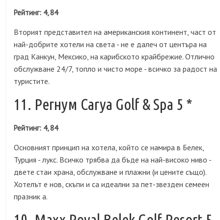
Рейтинг: 4, 84
Вторият представител на американския континент, част от
най-добрите хотели на света - не е далеч от центъра на
град Канкун, Мексико, на карибското крайбрежие. Отлично
обслужване 24/7, топло и чисто море - всичко за радост на
туристите.
11. Регнум Carya Golf & Spa 5 *
Рейтинг: 4, 84
Основният принцип на хотела, който се намира в Белек,
Турция - лукс. Всичко трябва да бъде на най-високо ниво -
двете стаи храна, обслужване и плажни (и цените също).
Хотелът е нов, скъпи и са идеални за пет-звезден семеен
празник а.
10. Maxx Royal Belek Golf Resort 5