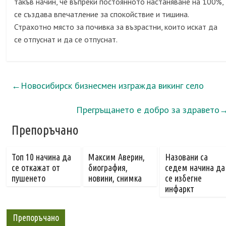
такъв начин, че въпреки постоянното настаняване на 100%,
се създава впечатление за спокойствие и тишина.
Страхотно място за почивка за възрастни, които искат да
се отпуснат и да се отпуснат.
←
Новосибирск бизнесмен изгражда викинг село
Прегръщането е добро за здравето
Препоръчано
Топ 10 начина да
Максим Аверин,
Назовани са
се откажат от
биография,
седем начина да
пушенето
новини, снимка
се избегне
инфаркт
Препоръчано