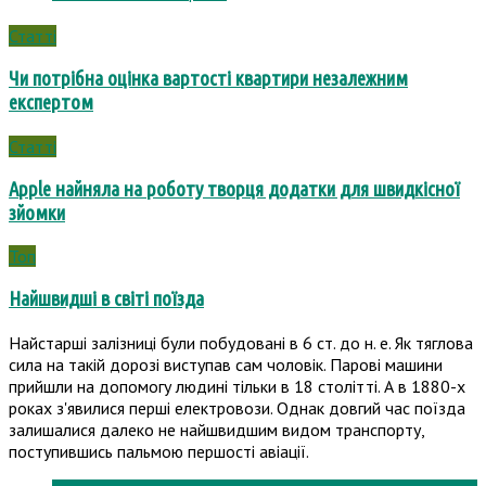
Статті
Чи потрібна оцінка вартості квартири незалежним
експертом
Статті
Apple найняла на роботу творця додатки для швидкісної
зйомки
Топ
Найшвидші в світі поїзда
Найстарші залізниці були побудовані в 6 ст. до н. е. Як тяглова
сила на такій дорозі виступав сам чоловік. Парові машини
прийшли на допомогу людині тільки в 18 столітті. А в 1880-х
роках з'явилися перші електровози. Однак довгий час поїзда
залишалися далеко не найшвидшим видом транспорту,
поступившись пальмою першості авіації.