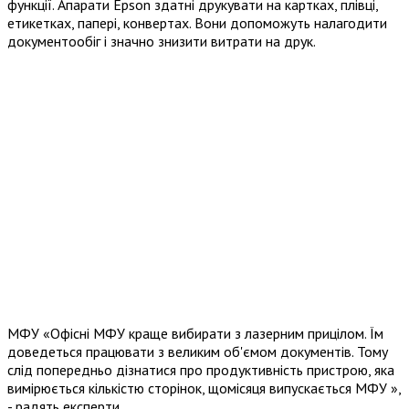
функції. Апарати Epson здатні друкувати на картках, плівці,
етикетках, папері, конвертах. Вони допоможуть налагодити
документообіг і значно знизити витрати на друк.
МФУ «Офісні МФУ краще вибирати з лазерним прицілом. Їм
доведеться працювати з великим об'ємом документів. Тому
слід попередньо дізнатися про продуктивність пристрою, яка
вимірюється кількістю сторінок, щомісяця випускається МФУ »,
- радять експерти.