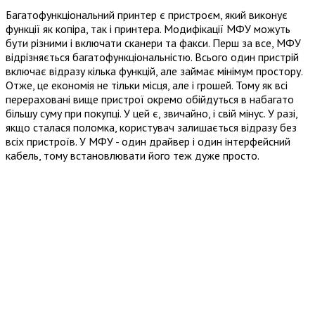
Багатофункціональний принтер є пристроєм, який виконує
функції як копіра, так і принтера. Модифікації МФУ можуть
бути різними і включати сканери та факси. Перш за все, МФУ
відрізняється багатофункціональністю. Всього один пристрій
включає відразу кілька функцій, але займає мінімум простору.
Отже, це економія не тільки місця, але і грошей. Тому як всі
перераховані вище пристрої окремо обійдуться в набагато
більшу суму при покупці. У цей є, звичайно, і свій мінус. У разі,
якщо сталася поломка, користувач залишається відразу без
всіх пристроїв. У МФУ - один драйвер і один інтерфейсний
кабель, тому встановлювати його теж дуже просто.