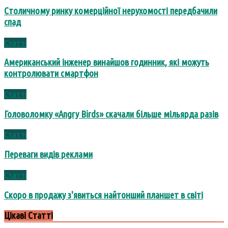
Столичному ринку комерційної нерухомості передбачили
спад
Статті
Американський інженер винайшов годинник, які можуть
контролювати смартфон
Статті
Головоломку «Angry Birds» скачали більше мільярда разів
Статті
Переваги видів реклами
Статті
Скоро в продажу з'явиться найтонший планшет в світі
Цікаві Статті