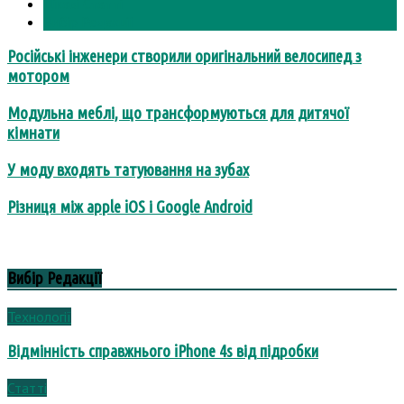
Цікаві Статті
Вибір Редакції
Російські інженери створили оригінальний велосипед з
мотором
Модульна меблі, що трансформуються для дитячої
кімнати
У моду входять татуювання на зубах
Різниця між apple iOS і Google Android
Вибір Редакції
Технології
Відмінність справжнього iPhone 4s від підробки
Статті