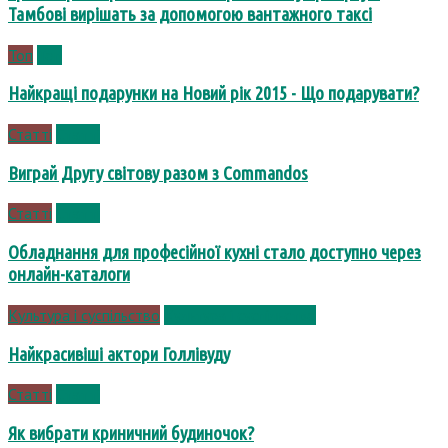
Тамбові вирішать за допомогою вантажного таксі
Топ
Топ
Найкращі подарунки на Новий рік 2015 - Що подарувати?
Статті
Статті
Виграй Другу світову разом з Commandos
Статті
Статті
Обладнання для професійної кухні стало доступно через
онлайн-каталоги
Культура і суспільство
Культура і суспільство
Найкрасивіші актори Голлівуду
Статті
Статті
Як вибрати криничний будиночок?