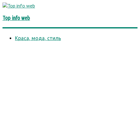
Top info web
Краса, мода, стиль
Бізнес
Автомобілі та транспорт
Діти
Комп'ютери та комплектуючі, ПЗ
Культура і суспільство
Їжа та напої
Хобі та розваги
Будинок, дача, будівництво
Інтернет
Юриспруденція
Медицина і здоров'я
Природа
Психологія і відносини
Нерухомість
Наука і освіта
Спорт, фітнес
Технології
Подорожі