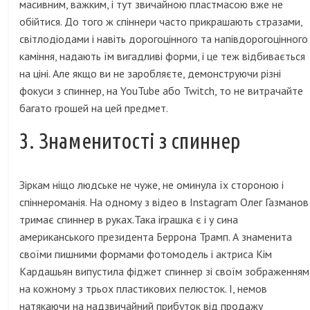
масивним, важким, і тут звичайною пластмасою вже не
обійтися. До того ж спіннери часто прикрашають стразами,
світлодіодами і навіть дорогоцінного та напівдорогоцінного
каміння, надають їм вигадливі форми, і це теж відбивається
на ціні. Але якщо ви не заробляєте, демонструючи різні
фокуси з спиннер, на YouTube або Twitch, то не витрачайте
багато грошей на цей предмет.
3. Знаменитості з спиннер
Зіркам ніщо людське не чуже, не оминула їх стороною і
спіннероманія. На одному з відео в Instagram Олег Газманов
тримає спиннер в руках.Така іграшка є і у сина
американського президента Беррона Трамп. А знаменита
своїми пишними формами фотомодель і актриса Кім
Кардашьян випустила фіджет спиннер зі своїм зображенням
на кожному з трьох пластикових пелюсток. І, немов
натякаючи на надзвичайний прибуток від продажу