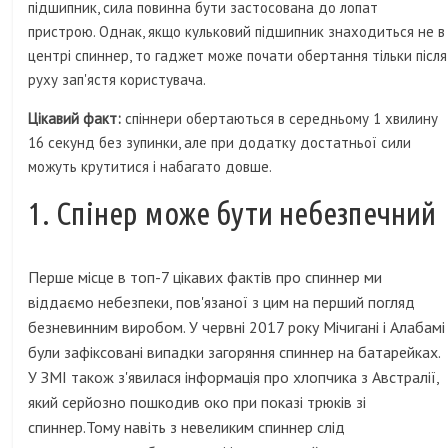
підшипник, сила повинна бути застосована до лопат
пристрою. Однак, якщо кульковий підшипник знаходиться не в
центрі спиннер, то гаджет може почати обертання тільки після
руху зап'ястя користувача.
Цікавий факт:
спіннери обертаються в середньому 1 хвилину
16 секунд без зупинки, але при додатку достатньої сили
можуть крутитися і набагато довше.
1. Спінер може бути небезпечний
Перше місце в топ-7 цікавих фактів про спиннер ми
віддаємо небезпеки, пов'язаної з цим на перший погляд
безневинним виробом. У червні 2017 року Мічигані і Алабамі
були зафіксовані випадки загоряння спиннер на батарейках.
У ЗМІ також з'явилася інформація про хлопчика з Австралії,
який серйозно пошкодив око при показі трюків зі
спиннер.Тому навіть з невеликим спиннер слід