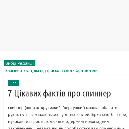
Вибір Редакції
Знаменитості, які підтримали своїх братів-геїв
Як змінилися актори фільму «Жмурки» за 13 років?
Топ
Кредити росіян будуть записувати в паспорт
7 Цікавих фактів про спиннер
Рейтинг самих які важко книг в історії
Тімоті Лірі, біографія, новини, фото
спиннер (вони ж "крутилки" і "вертушки") можна побачити в
руках і у зовсім маленьких і у літніх людей. Зірки кіно, блогери,
музиканти і прості люди - все одержимі новомодним
захопленням. І неважливо, чи подобаються вам спіннери чи ні,