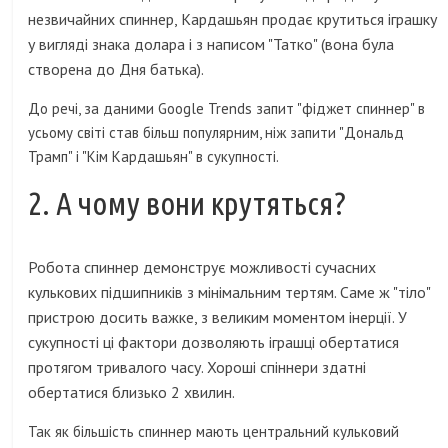
незвичайних спиннер, Кардашьян продає крутиться іграшку
у вигляді знака долара і з написом "Татко" (вона була
створена до Дня батька).
До речі, за даними Google Trends запит "фіджет спиннер" в
усьому світі став більш популярним, ніж запити "Дональд
Трамп" і "Кім Кардашьян" в сукупності.
2. А чому вони крутяться?
Робота спиннер демонструє можливості сучасних
кулькових підшипників з мінімальним тертям. Саме ж "тіло"
пристрою досить важке, з великим моментом інерції. У
сукупності ці фактори дозволяють іграшці обертатися
протягом тривалого часу. Хороші спіннери здатні
обертатися близько 2 хвилин.
Так як більшість спиннер мають центральний кульковий