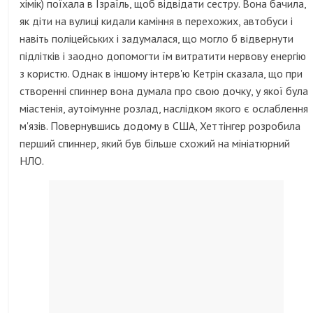
хімік) поїхала в Ізраїль, щоб відвідати сестру. Вона бачила,
як діти на вулиці кидали каміння в перехожих, автобуси і
навіть поліцейських і задумалася, що могло б відвернути
підлітків і заодно допомогти їм витратити нервову енергію
з користю. Однак в іншому інтерв'ю Кетрін сказала, що при
створенні спиннер вона думала про свою дочку, у якої була
міастенія, аутоімунне розлад, наслідком якого є ослаблення
м'язів. Повернувшись додому в США, Хеттінгер розробила
перший спиннер, який був більше схожий на мініатюрний
НЛО.