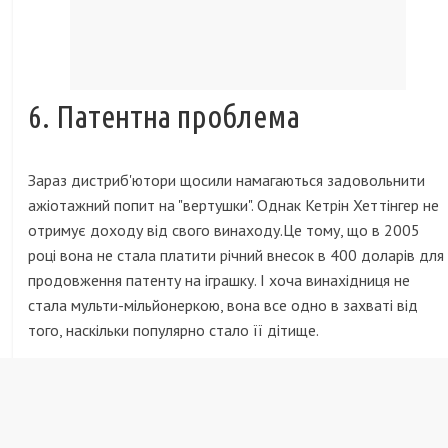
6. Патентна проблема
Зараз дистриб'ютори щосили намагаються задовольнити
ажіотажний попит на "вертушки". Однак Кетрін Хеттінгер не
отримує доходу від свого винаходу.Це тому, що в 2005
році вона не стала платити річний внесок в 400 доларів для
продовження патенту на іграшку. І хоча винахідниця не
стала мульти-мільйонеркою, вона все одно в захваті від
того, наскільки популярно стало її дітище.