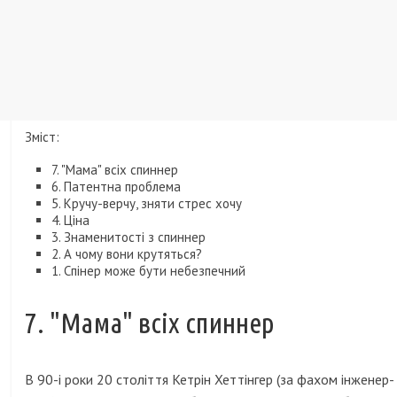
Зміст:
7. "Мама" всіх спиннер
6. Патентна проблема
5. Кручу-верчу, зняти стрес хочу
4. Ціна
3. Знаменитості з спиннер
2. А чому вони крутяться?
1. Спінер може бути небезпечний
7. "Мама" всіх спиннер
В 90-і роки 20 століття Кетрін Хеттінгер (за фахом інженер-