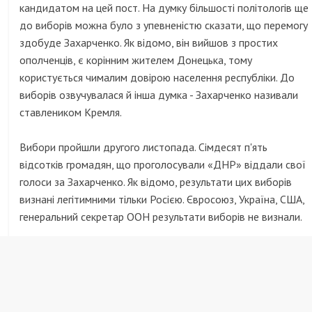
кандидатом на цей пост. На думку більшості політологів ще
до виборів можна було з упевненістю сказати, що перемогу
здобуде Захарченко. Як відомо, він вийшов з простих
ополченців, є корінним жителем Донецька, тому
користується чималим довірою населення республіки. До
виборів озвучувалася й інша думка - Захарченко називали
ставлеником Кремля.
Вибори пройшли другого листопада. Сімдесят п'ять
відсотків громадян, що проголосували «ДНР» віддали свої
голоси за Захарченко. Як відомо, результати цих виборів
визнані легітимними тільки Росією. Євросоюз, Україна, США,
генеральний секретар ООН результати виборів не визнали.