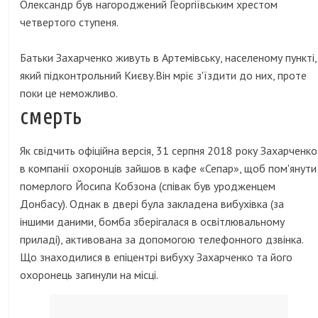
Олександр був нагороджений Георгіївським хрестом
четвертого ступеня.
Батьки Захарченко живуть в Артемівську, населеному пункті,
який підконтрольний Києву.Він мріє з'їздити до них, проте
поки це неможливо.
смерть
Як свідчить офіційна версія, 31 серпня 2018 року Захарченко
в компанії охоронців зайшов в кафе «Сепар», щоб пом'янути
померлого Йосипа Кобзона (співак був уродженцем
Донбасу). Однак в двері була закладена вибухівка (за
іншими даними, бомба зберігалася в освітлювальному
приладі), активована за допомогою телефонного дзвінка.
Що знаходилися в епіцентрі вибуху Захарченко та його
охоронець загинули на місці.