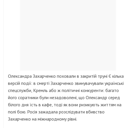
Олександра Захарченко поховали в закритій труні Є кілька
версій події: в смерті Захарченко звинувачували українські
спецслужби, Кремль або ж політичні конкуренти: багато
його соратники були незадоволені, що Олександр серед
білого дня їсть в кафе, тоді як вони ризикують життям на
полі бою. Росія зажадала розслідувати вбивство
Захарченко на міжнародному рівні.