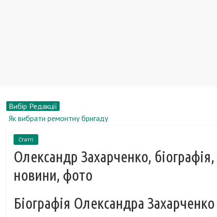
Вибір Редакції
Як вибрати ремонтну бригаду
Комунарський картонно-поліграфічний завод отримає
Статті
німецькі інвестиції
Олександр Захарченко, біографія,
10 речей в інтер'єрі, які видають відсутність смаку
Автомобілі Hyundai виявилися дефектними в самому
новини, фото
несподіваному місці
Історія безкаркасних меблів
Біографія Олександра Захарченко