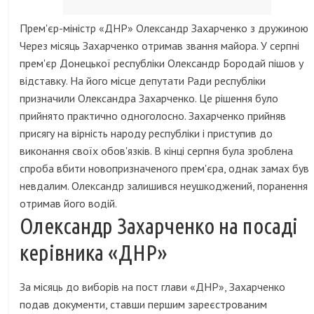
Прем'єр-міністр «ДНР» Олександр Захарченко з дружиною
Через місяць Захарченко отримав звання майора. У серпні
прем'єр Донецької республіки Олександр Бородай пішов у
відставку. На його місце депутати Ради республіки
призначили Олександра Захарченко. Це рішення було
прийнято практично одноголосно. Захарченко прийняв
присягу на вірність народу республіки і приступив до
виконання своїх обов'язків. В кінці серпня була зроблена
спроба вбити новопризначеного прем'єра, однак замах був
невдалим. Олександр залишився неушкоджений, поранення
отримав його водій.
Олександр Захарченко на посаді
керівника «ДНР»
За місяць до виборів на пост глави «ДНР», Захарченко
подав документи, ставши першим зареєстрованим