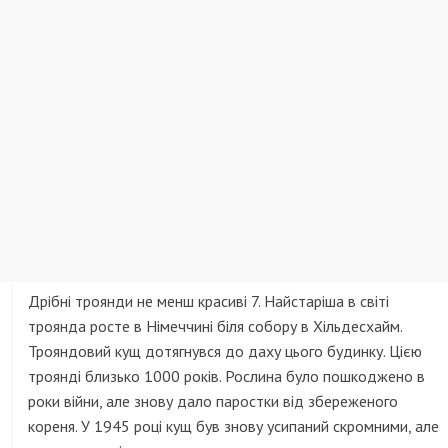
Дрібні троянди не менш красиві 7. Найстаріша в світі
троянда росте в Німеччині біля собору в Хільдесхайм.
Трояндовий кущ дотягнувся до даху цього будинку. Цією
троянді близько 1000 років. Рослина було пошкоджено в
роки війни, але знову дало паростки від збереженого
кореня. У 1945 році кущ був знову усипаний скромними, але