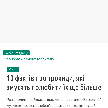
Вибір Редакції
Як вибрати ремонтну бригаду
Комунарський картонно-поліграфічний завод отримає
Статті
німецькі інвестиції
10 фактів про троянди, які
10 речей в інтер'єрі, які видають відсутність смаку
Автомобілі Hyundai виявилися дефектними в самому
змусять полюбити їх ще більше
несподіваному місці
Історія безкаркасних меблів
Роза - один з найкрасивіших квітів на планеті. Він овіяний
музикою, поезією і любов'ю багатьох поколінь людей.