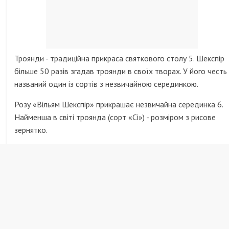
Троянди - традиційна прикраса святкового столу 5. Шекспір ​​
більше 50 разів згадав троянди в своїх творах. У його честь
названий один із сортів з незвичайною серединкою.
Розу «Вільям Шекспір» прикрашає незвичайна серединка 6.
Найменша в світі троянда (сорт «Сі») - розміром з рисове
зернятко.