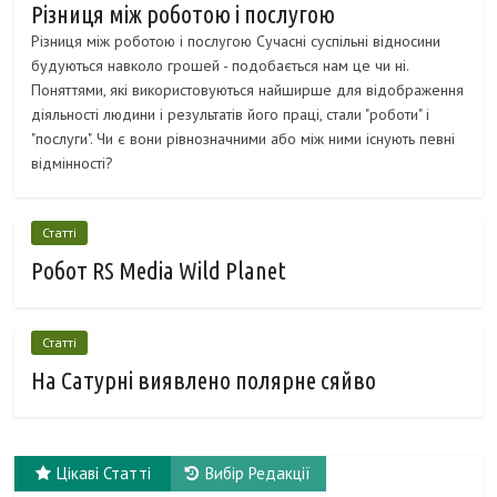
Різниця між роботою і послугою
Різниця між роботою і послугою Сучасні суспільні відносини
будуються навколо грошей - подобається нам це чи ні.
Поняттями, які використовуються найширше для відображення
діяльності людини і результатів його праці, стали "роботи" і
"послуги". Чи є вони рівнозначними або між ними існують певні
відмінності?
Статті
Робот RS Media Wild Planet
Статті
На Сатурні виявлено полярне сяйво
Цікаві Статті
Вибір Редакції