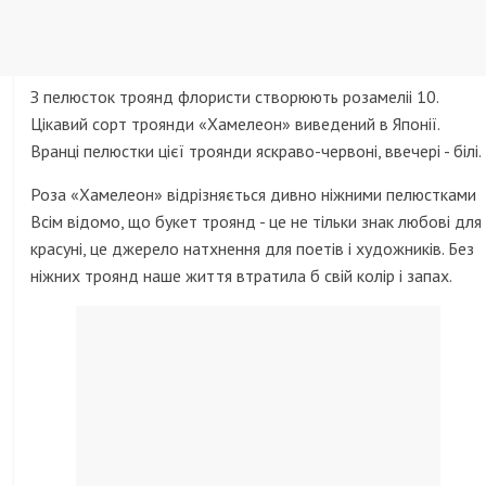
З пелюсток троянд флористи створюють розамеліі 10.
Цікавий сорт троянди «Хамелеон» виведений в Японії.
Вранці пелюстки цієї троянди яскраво-червоні, ввечері - білі.
Роза «Хамелеон» відрізняється дивно ніжними пелюстками
Всім відомо, що букет троянд - це не тільки знак любові для
красуні, це джерело натхнення для поетів і художників. Без
ніжних троянд наше життя втратила б свій колір і запах.