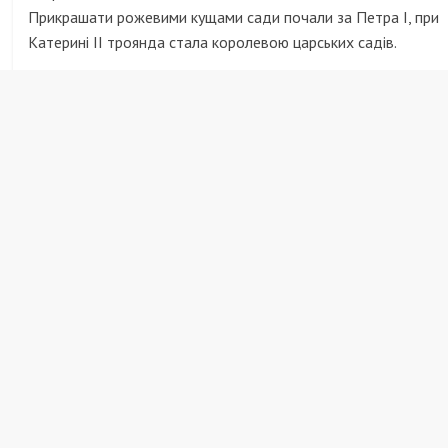
Прикрашати рожевими кущами сади почали за Петра I, при
Катерині II троянда стала королевою царських садів.