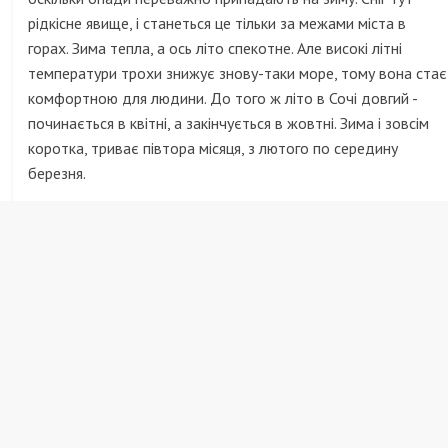
рідкісне явище, і станеться це тільки за межами міста в
горах. Зима тепла, а ось літо спекотне. Але високі літні
температури трохи знижує знову-таки море, тому вона стає
комфортною для людини. До того ж літо в Сочі довгий -
починається в квітні, а закінчується в жовтні. Зима і зовсім
коротка, триває півтора місяця, з лютого по середину
березня.