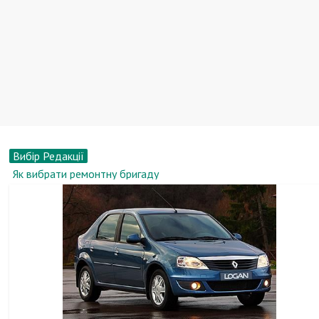
Вибір Редакції
Як вибрати ремонтну бригаду
Комунарський картонно-поліграфічний завод отримає
німецькі інвестиції
10 речей в інтер'єрі, які видають відсутність смаку
Автомобілі Hyundai виявилися дефектними в самому
несподіваному місці
Історія безкаркасних меблів