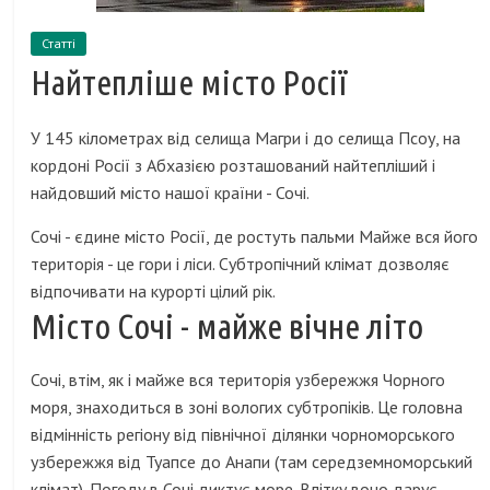
Статті
Найтепліше місто Росії
У 145 кілометрах від селища Магри і до селища Псоу, на
кордоні Росії з Абхазією розташований найтепліший і
найдовший місто нашої країни - Сочі.
Сочі - єдине місто Росії, де ростуть пальми Майже вся його
територія - це гори і ліси. Субтропічний клімат дозволяє
відпочивати на курорті цілий рік.
Місто Сочі - майже вічне літо
Сочі, втім, як і майже вся територія узбережжя Чорного
моря, знаходиться в зоні вологих субтропіків. Це головна
відмінність регіону від північної ділянки чорноморського
узбережжя від Туапсе до Анапи (там середземноморський
клімат). Погоду в Сочі диктує море. Влітку воно дарує