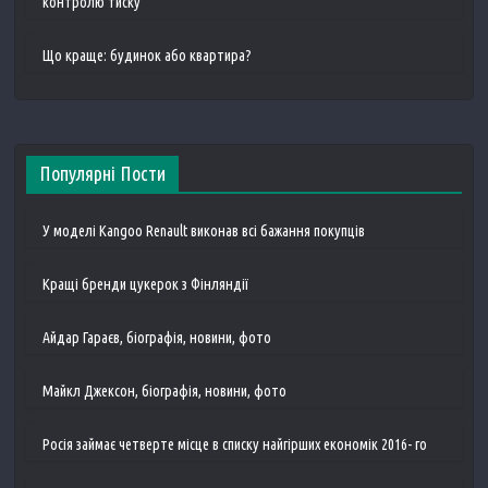
контролю тиску
Що краще: будинок або квартира?
Популярні Пости
У моделі Kangoo Renault виконав всі бажання покупців
Кращі бренди цукерок з Фінляндії
Айдар Гараєв, біографія, новини, фото
Майкл Джексон, біографія, новини, фото
Росія займає четверте місце в списку найгірших економік 2016- го