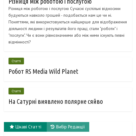
Різниця між роботою і послугою
Різниця між роботою і послугою Сучасні суспільні відносини
будуються навколо грошей - подобається нам це чи ні.
Поняттями, які використовуються найширше для відображення
діяльності людини і результатів його праці, стали "роботи" і
"послуги". Чи є вони рівнозначними або між ними існують певні
відмінності?
Статті
Робот RS Media Wild Planet
Статті
На Сатурні виявлено полярне сяйво
Цікаві Статті
Вибір Редакції