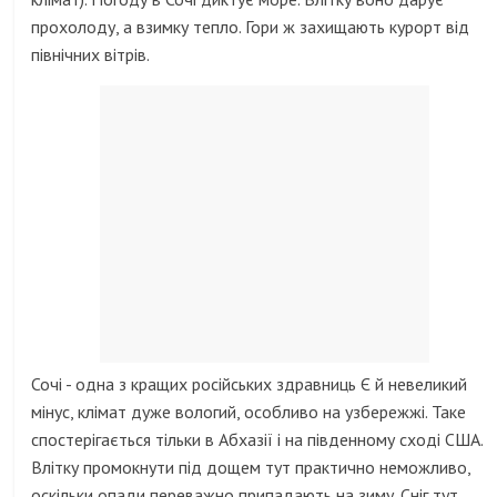
прохолоду, а взимку тепло. Гори ж захищають курорт від
північних вітрів.
Сочі - одна з кращих російських здравниць Є й невеликий
мінус, клімат дуже вологий, особливо на узбережжі. Таке
спостерігається тільки в Абхазії і на південному сході США.
Влітку промокнути під дощем тут практично неможливо,
оскільки опади переважно припадають на зиму. Сніг тут