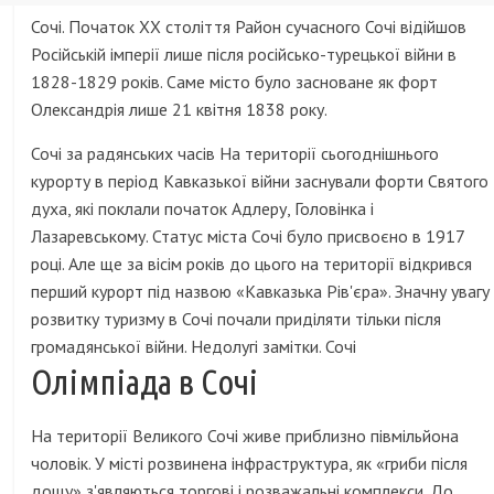
Сочі. Початок ХХ століття Район сучасного Сочі відійшов
Російській імперії лише після російсько-турецької війни в
1828-1829 років. Саме місто було засноване як форт
Олександрія лише 21 квітня 1838 року.
Сочі за радянських часів На території сьогоднішнього
курорту в період Кавказької війни заснували форти Святого
духа, які поклали початок Адлеру, Головінка і
Лазаревському. Статус міста Сочі було присвоєно в 1917
році. Але ще за вісім років до цього на території відкрився
перший курорт під назвою «Кавказька Рів'єра». Значну увагу
розвитку туризму в Сочі почали приділяти тільки після
громадянської війни. Недолугі замітки. Сочі
Олімпіада в Сочі
На території Великого Сочі живе приблизно півмільйона
чоловік. У місті розвинена інфраструктура, як «гриби після
дощу» з'являються торгові і розважальні комплекси. До