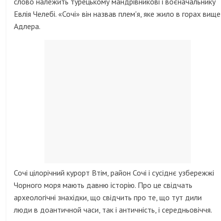
слово належить турецькому мандрівникові і воєначальнику
Евлія Челебі. «Сочі» він назвав плем'я, яке жило в горах вище
Адлера.
Сочі цілорічний курорт Втім, район Сочі і сусіднє узбережжі
Чорного моря мають давню історію. Про це свідчать
археологічні знахідки, що свідчить про те, що тут дили
люди в доантичной часи, так і античність, і середньовіччя.