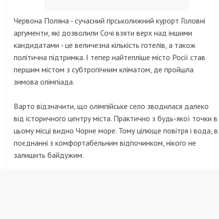
Червона Поляна - сучасний гірськолижний курорт Головні
аргументи, які дозволили Сочі взяти верх над іншими
кандидатами - це величезна кількість готелів, а також
політична підтримка. І тепер найтепліше місто Росії став
першим містом з субтропічним кліматом, де пройшла
зимова олімпіада.
Варто відзначити, що олімпійське село зводилася далеко
від історичного центру міста. Практично з будь-якої точки в
цьому місці видно Чорне море. Тому цілюще повітря і вода, в
поєднанні з комфортабельним відпочинком, нікого не
залишить байдужим.