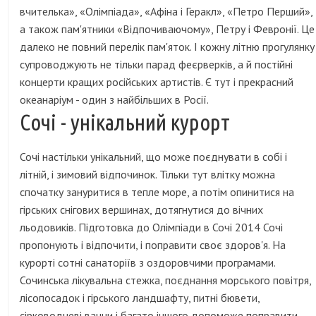
вчителька», «Олімпіада», «Афіна і Геракл», «Петро Перший»,
а також пам'ятники «Відпочиваючому», Петру і Февронії. Це
далеко не повний перелік пам'яток. І кожну літню прогулянку
супроводжують не тільки парад феєрверків, а й постійні
концерти кращих російських артистів. Є тут і прекрасний
океанаріум - один з найбільших в Росії.
Сочі - унікальний курорт
Сочі настільки унікальний, що може поєднувати в собі і
літній, і зимовий відпочинок. Тільки тут влітку можна
спочатку зануритися в тепле море, а потім опинитися на
гірських снігових вершинах, дотягнутися до вічних
льодовиків. Підготовка до Олімпіади в Сочі 2014 Сочі
пропонують і відпочити, і поправити своє здоров'я. На
курорті сотні санаторіїв з оздоровчими програмами.
Сочинська лікувальна стежка, поєднання морського повітря,
лісопосадок і гірського ландшафту, питні бювети,
сірководневі ванни і багато іншого допоможе поправити